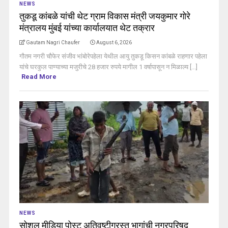
NEWS
तुकडू कांबळे यांची थेट ग्राम विकास मंत्री जयकुमार गोरे
मंत्रालय मुंबई यांच्या कार्यालयात थेट तक्रार
Gautam Nagri Chaufer
August 6, 2026
गौतम नगरी चौफेर संजीव भांबोरेपहेला येथील आयु तुकडू किसन कांबळे राहणार पहेला
यांचे घरकुल पाण्याच्या मजुरीचे 28 हजार रुपये मागील 1 वर्षापासून न मिळाल्य [...]
Read More
NEWS
सोशल मीडिया पोस्ट अतिवृष्टीग्रस्त भागांची नगरपरिषद