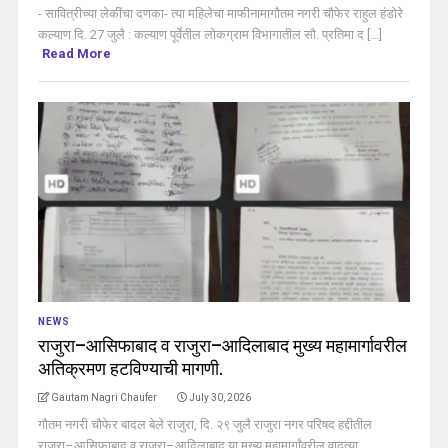
- सावित्रीच्या लेकींचा दणका- त्या महिलेचा माफीनामागौतम नगरी चौफेर राहुल हंडोरे
कल्याण दि. 27 जुलै : कल्याण पूर्वेतील लोकग्राम विभागातील सौ. प्रतिमा द [...]
Read More
NEWS
राजुरा–आसिफाबाद व राजुरा–आदिलाबाद मुख्य महामार्गावरील
अतिक्रमण हटविण्याची मागणी.
Gautam Nagri Chaufer
July 30, 2026
गौतम नगरी चौफेर बादल बेले राजुरा, दि. २९ जुलै राजुरा नगर परिषद हद्दीतील
राजुरा–आसिफाबाद व राजुरा–आदिलाबाद या मुख्य महामार्गांवरील वाढत्या