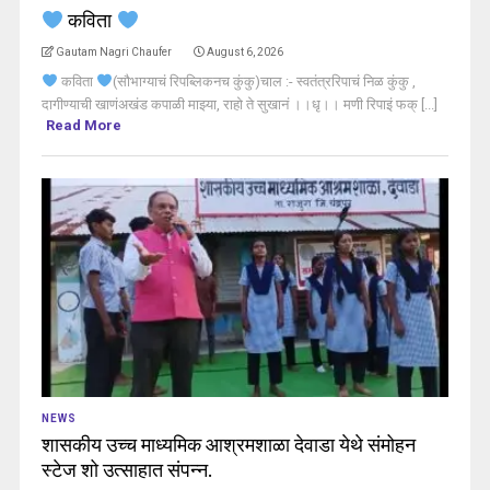
कविता
Gautam Nagri Chaufer
August 6, 2026
कविता
(सौभाग्याचं रिपब्लिकनच कुंकु)चाल :- स्वतंत्ररिपाचं निळ कुंकु ,
दागीण्याची खाणंअखंड कपाळी माझ्या, राहो ते सुखानं ।।धृ।। मणी रिपाइं फक् [...]
Read More
NEWS
शासकीय उच्च माध्यमिक आश्रमशाळा देवाडा येथे संमोहन
स्टेज शो उत्साहात संपन्न.