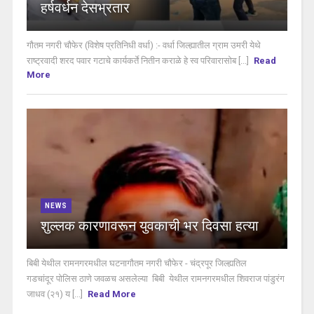
हर्षवर्धन देसभ्रतार
गौतम नगरी चौफेर (विशेष प्रतिनिधी वर्धा) :- वर्धा जिल्ह्यातील ग्राम उमरी येथे
राष्ट्रवादी शरद पवार गटाचे कार्यकर्ते नितीन कराळे हे स्व परिवारासोब [...]
Read
More
NEWS
शुल्लक कारणावरून युवकाची भर दिवसा हत्या
बिबी येथील रामनगरमधील घटनागौतम नगरी चौफेर - चंद्रपूर जिल्ह्यतिल
गडचांदूर पोलिस ठाणे जवळच असलेल्या बिबी येथील रामनगरमधील शिवराज पांडुरंग
जाधव (२१) य [...]
Read More