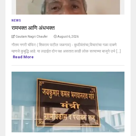
NEWS
रामभक्त आणि अंधभक्त
Gautam Nagri Chaufer
August 6, 2026
गौतम नगरी चौफेर ( शिवराम पाटील जळगाव) - बुध्दीवंतांचा,विचारांचा गळा दाबणे
म्हणजे कुबुद्धि आहे. या लढाईत दोन पक्ष असतात.काही लोक सत्याच्या बाजूने उभे [...]
Read More