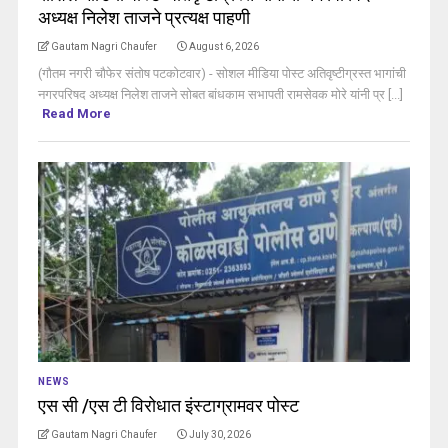
अध्यक्ष निलेश ताजने प्रत्यक्ष पाहणी
Gautam Nagri Chaufer
August 6, 2026
(गौतम नगरी चौफेर संतोष पटकोटवार) - सोशल मीडिया पोस्ट अतिवृष्टीग्रस्त भागांची
नगरपरिषद अध्यक्ष निलेश ताजने सोबत बांधकाम सभापती रामसेवक मोरे यांनी प्र [...]
Read More
NEWS
एस सी /एस टी विरोधात इंस्टाग्रामवर पोस्ट
Gautam Nagri Chaufer
July 30, 2026