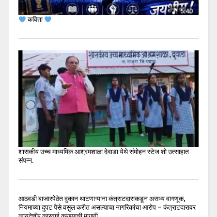
कविता
शासकीय उच्च माध्यमिक आश्रमशाळा देवाडा येथे संमोहन स्टेज शो उत्साहात
संपन्न.
आठवडी बाजारपेठेत दुकान थाटणाऱ्याना कंत्राटदाराकडून असभ्य वागणूक,
नियमाच्या दुपट पैसे वसुल करीत असल्याचा नागरिकांचा आरोप – कंत्राटदारावर
कायदेशीर कारवाई करण्याची मागणी