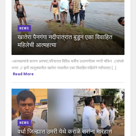
NEWS
खातेरा पैनगंगा नदीपात्रात बुडून एका विवाहित
महिलेची आत्महत्या
•आत्महत्यांचे कारण अस्पष्ट,परिसरात विविध चर्चेंना उधाणगौतम नगरी चौफेर //संघर्ष
भगत // झरी तालुक्यातील खातेरा गावातील एका विवाहित महिलेने नदीपात्रा [...]
Read More
NEWS
वर्धा जिल्ह्यात उमरी येथे कराळे सरांना मारहाण