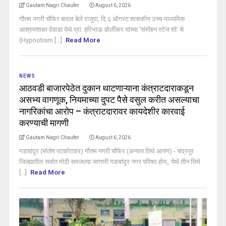
Gautam Nagri Chaufer
August 6, 2026
गौतम नगरी चौफेर बादल बेले राजुरा, दि.६ ऑगस्ट शासकीय उच्च माध्यमिक
आश्रमशाळा देवाडा येथे प्रा. हरिभाऊ डोर्लीकर यांच्या 'संमोहन स्टेज शो' चे
(Hypnotism [...]
Read More
NEWS
आठवडी बाजारपेठेत दुकान थाटणाऱ्याना कंत्राटदाराकडून
असभ्य वागणूक, नियमाच्या दुपट पैसे वसुल करीत असल्याचा
नागरिकांचा आरोप – कंत्राटदारावर कायदेशीर कारवाई
करण्याची मागणी
Gautam Nagri Chaufer
August 6, 2026
गडचांदुर (संतोष पटकोटवार) गौतम नगरी चौफेर (अन्याय तिथे आपण) - चंद्रपूर
जिल्ह्यातील सर्वात मोठी समजल्या जाणारी गडचांदुर नगर परिषद होय,, येथे तीन सिमे
[...]
Read More