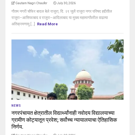
Gautam Nagri Chaufer
July 30, 2026
गौतम नगरी चौफेर बादल बेले राजुरा, दि. २९ जुलै राजुरा नगर परिषद हद्दीतील
राजुरा–आसिफाबाद व राजुरा–आदिलाबाद या मुख्य महामार्गांवरील वाढत्या
अतिक्रमणामु [...]
Read More
NEWS
नगरपंचायत क्षेत्रातील विद्यार्थ्यांनाही नवोदय विद्यालयाच्या
ग्रामीण कोट्यातून प्रवेश; सर्वोच्च न्यायालयाचा ऐतिहासिक
निर्णय.