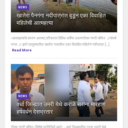
NEWS
खातेरा पैनगंगा नदीपात्रात बुडून एका विवाहित
महिलेची आत्महत्या
•आत्महत्यांचे कारण अस्पष्ट,परिसरात विविध चर्चेंना उधाणगौतम नगरी चौफेर //संघर्ष
भगत // झरी तालुक्यातील खातेरा गावातील एका विवाहित महिलेने नदीपात्रा [...]
Read More
NEWS
वर्धा जिल्ह्यात उमरी येथे कराळे सरांना मारहाण
हर्षवर्धन देसभ्रतार
गौतम नगरी चौफेर (विशेष प्रतिनिधी वर्धा) :- वर्धा जिल्ह्यातील ग्राम उमरी येथे