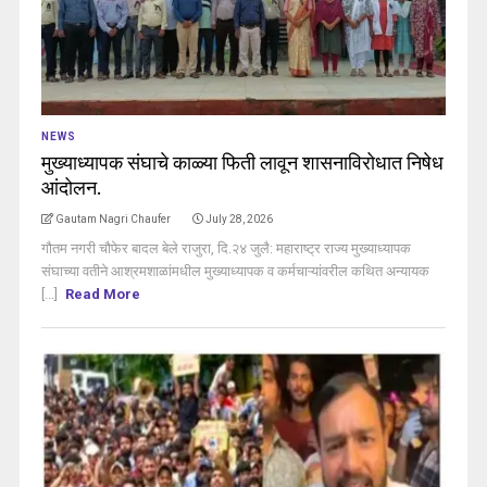
NEWS
मुख्याध्यापक संघाचे काळ्या फिती लावून शासनाविरोधात निषेध
आंदोलन.
Gautam Nagri Chaufer
July 28, 2026
गौतम नगरी चौफेर बादल बेले राजुरा, दि.२४ जुलै: महाराष्ट्र राज्य मुख्याध्यापक
संघाच्या वतीने आश्रमशाळांमधील मुख्याध्यापक व कर्मचाऱ्यांवरील कथित अन्यायक
[...]
Read More