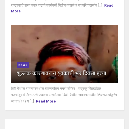
राष्ट्रवादी शरद पवार गटाचे कार्यकर्ते नितीन कराळे हे स्व परिवारासोब [...]
Read
More
NEWS
शुल्लक कारणावरून युवकाची भर दिवसा हत्या
बिबी येथील रामनगरमधील घटनागौतम नगरी चौफेर - चंद्रपूर जिल्ह्यतिल
गडचांदूर पोलिस ठाणे जवळच असलेल्या बिबी येथील रामनगरमधील शिवराज पांडुरंग
जाधव (२१) य [...]
Read More