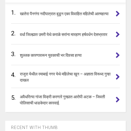
1.
खातेरा पैनगंगा नदीपात्रात बुडून एका विवाहित महिलेची आत्महत्या
2.
वर्धा जिल्ह्यात उमरी येथे कराळे सरांना मारहाण हर्षवर्धन देसभ्रतार
3.
शुल्लक कारणावरून युवकाची भर दिवसा हत्या
4.
राजुरा येथील रमाबाई नगर येथे महिलेचा खून – अज्ञाता विरूध्द गुन्हा
दाखल
5.
अवैधरित्या गांजा विक्री करणारे गुन्ह्यात आरोपी अटक – जिवती
पोलिसाची धाडकेदार कारवाई.
RECENT WITH THUMB