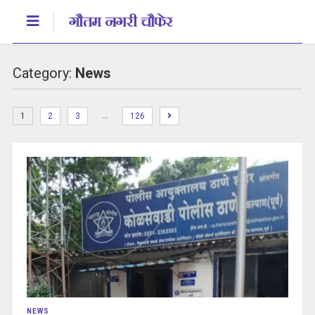
Category:
News
…
1
2
3
126
NEWS