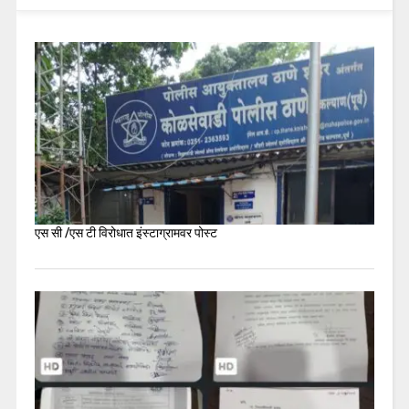
एस सी /एस टी विरोधात इंस्टाग्रामवर पोस्ट