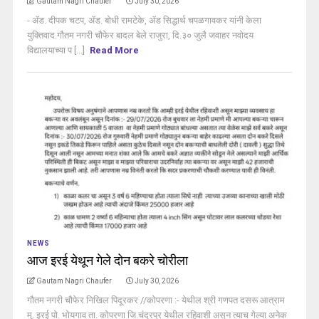
Gautam Nagri Chaufer
July 30, 2026
- ॲड. दीपक चटप, ॲड. बोधी रामटेके, ॲड सिद्धार्थ चपळगावकर यांनी केला
युक्तिवाद.गौतम नगरी चौफेर बादल बेले राजुरा, दि.३० जुलै जवाहर नवोदय
विद्यालयाच्या प [...]
Read More
NEWS
आज इरई येथून गेले दोन बकरे चोरीला
Gautam Nagri Chaufer
July 30, 2026
गौतम नगरी चौफेर निखिल पिदूरकर //कोपरणा :- येथील श्री गणपत दसरू आत्राम
मु. इरई पो. भोयगाव ता. कोपरणा जि.चंद्रपूर येथील रहिवाशी असून त्याच गेल्या अनेक