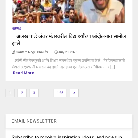
NEWS
– अलख पांडे जंतर मंतरवरील विद्यार्थ्यांच्या आंदोलनात सामील
झाले.
Gautam Nagri Chaufer
July 28, 2026
- .त्यांनी नीट पेपरफुटी आणि शिक्षण व्यवस्थेवर प्रश्न उपस्थित केले.- फिजिक्सवालाचे
शेअर्स ३.९०% नी घसरून बंद झाले. श्रीकृष्ण एस.देशभ्रतार "गौतम नगर [...]
Read More
…
1
2
3
126
EMAIL NEWSLETTER
Subscribe to receive inspiration, ideas, and news in