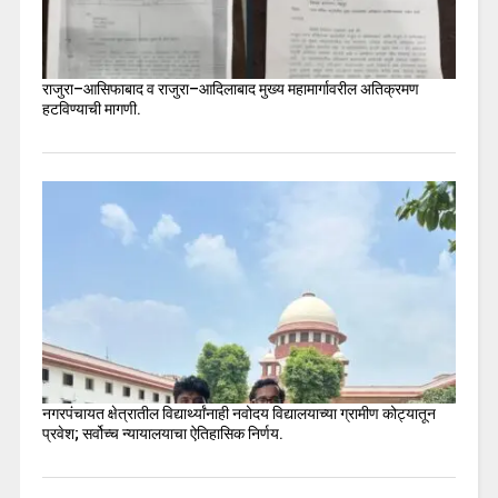
राजुरा–आसिफाबाद व राजुरा–आदिलाबाद मुख्य महामार्गावरील अतिक्रमण
हटविण्याची मागणी.
नगरपंचायत क्षेत्रातील विद्यार्थ्यांनाही नवोदय विद्यालयाच्या ग्रामीण कोट्यातून
प्रवेश; सर्वोच्च न्यायालयाचा ऐतिहासिक निर्णय.