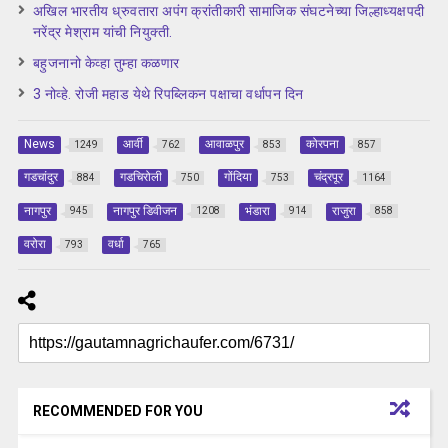
अखिल भारतीय ध्रुवतारा अपंग क्रांतीकारी सामाजिक संघटनेच्या जिल्हाध्यक्षपदी
नरेंद्र मेश्राम यांची नियुक्ती.
बहुजनानो केव्हा तुम्हा कळणार
3 नोव्हे. रोजी महाड येथे रिपब्लिकन पक्षाचा वर्धापन दिन
News
आर्वी
आवाळपुर
कोरपना
1249
762
853
857
गडचांदुर
गडचिरोली
गोंदिया
चंद्रपूर
884
750
753
1164
नागपुर
नागपुर डिवीजन
भंडारा
राजुरा
945
1208
914
858
वरोरा
वर्धा
793
765
RECOMMENDED FOR YOU