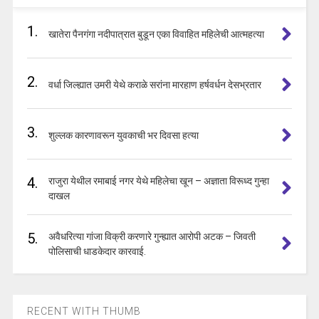
1.
खातेरा पैनगंगा नदीपात्रात बुडून एका विवाहित महिलेची आत्महत्या
2.
वर्धा जिल्ह्यात उमरी येथे कराळे सरांना मारहाण हर्षवर्धन देसभ्रतार
3.
शुल्लक कारणावरून युवकाची भर दिवसा हत्या
4.
राजुरा येथील रमाबाई नगर येथे महिलेचा खून – अज्ञाता विरूध्द गुन्हा
दाखल
5.
अवैधरित्या गांजा विक्री करणारे गुन्ह्यात आरोपी अटक – जिवती
पोलिसाची धाडकेदार कारवाई.
RECENT WITH THUMB