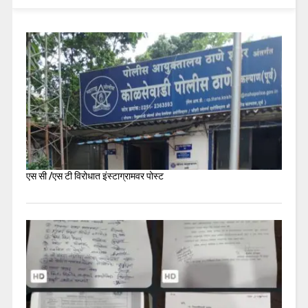
एस सी /एस टी विरोधात इंस्टाग्रामवर पोस्ट