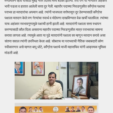
मनोमिलन व्हावे यासाठी मुंबई नंतर दिल्ली मध्ये बैठका झाल्या. तरी पण या नेत्यांवर अहंकार
भारी पडला व हातात आलेली सत्ता दूर गेली. महापौर पदाच्या निवडणुकीत काँग्रेस पक्षाचा
पराभव हा मतदारांचा अपमान आहे. त्यांनी भाजपला सत्तेपासून दूर ठेवण्यासाठी काँग्रेस
पक्षाला मतदान केले.पण नेत्यांचा स्वार्थ व मोठेपणा दाखविण्यात वेळ खर्ची घालविला. त्यांच्या
याच अहंकार स्वभावगुणामुळे पक्षाची हानी झाली आहे. मतदारांनी पक्षाला सत्ता स्थापन
करण्यासाठी कौल दिला असताना महापौर पदाच्या निवडणुकीत मात्र पराभवाचा सामना
करावा लागला आहे. त्यामुळे आता या पुढे मतदारांनी पक्षाला का म्हणून मतदान करावे असा
संतप्त सवाल त्यांनी उपस्थित केला आहे. सोबतच या पराभवाची नैतिक जबाबदारी कोण
स्वीकारणार असे म्हणत बापू धोटे, काँग्रेस पक्षाचे माजी महासचिव यांनी आक्रमक भूमिका
मांडली आहे.