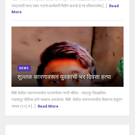
राष्ट्रवादी शरद पवार गटाचे कार्यकर्ते नितीन कराळे हे स्व परिवारासोब [...]
Read
More
NEWS
शुल्लक कारणावरून युवकाची भर दिवसा हत्या
बिबी येथील रामनगरमधील घटनागौतम नगरी चौफेर - चंद्रपूर जिल्ह्यतिल
गडचांदूर पोलिस ठाणे जवळच असलेल्या बिबी येथील रामनगरमधील शिवराज पांडुरंग
जाधव (२१) य [...]
Read More