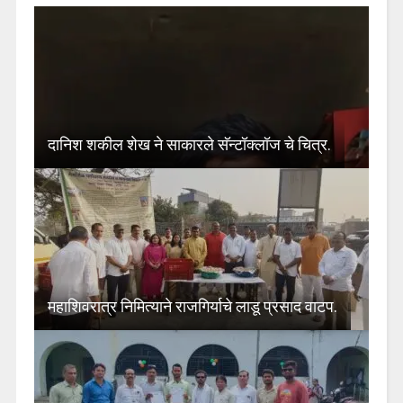
दानिश शकील शेख ने साकारले सॅन्टॉक्लॉज चे चित्र.
महाशिवरात्र निमित्याने राजगिर्याचे लाडू प्रसाद वाटप.