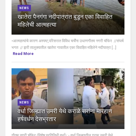
NEWS
खातेरा पैनगंगा नदीपात्रात बुडून एका विवाहित
महिलेची आत्महत्या
•आत्महत्यांचे कारण अस्पष्ट,परिसरात विविध चर्चेंना उधाणगौतम नगरी चौफेर //संघर्ष
भगत // झरी तालुक्यातील खातेरा गावातील एका विवाहित महिलेने नदीपात्रा [...]
Read More
NEWS
वर्धा जिल्ह्यात उमरी येथे कराळे सरांना मारहाण
हर्षवर्धन देसभ्रतार
गौतम नगरी चौफेर (विशेष प्रतिनिधी वर्धा) :- वर्धा जिल्ह्यातील ग्राम उमरी येथे