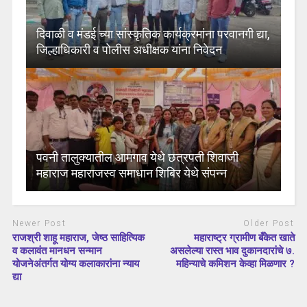
दिवाळी व मंडई च्या सांस्कृतिक कार्यक्रमांना परवानगी द्या,
जिल्हाधिकारी व पोलीस अधीक्षक यांना निवेदन
पवनी तालुक्यातील आमगाव येथे छत्रपती शिवाजी
महाराज महाराजस्व समाधान शिबिर येथे संपन्न
Newer Post
Older Post
राजश्री शाहू महाराज, जेष्ठ साहित्यिक
महाराष्ट्र ग्रामीण बँकेत खाते
व कलावंत मानधन सन्मान
असलेल्या रास्त भाव दुकानदारांचे ७.
योजनेअंतर्गत योग्य कलाकारांना न्याय
महिन्याचे कमिशन केव्हा मिळणार ?
द्या