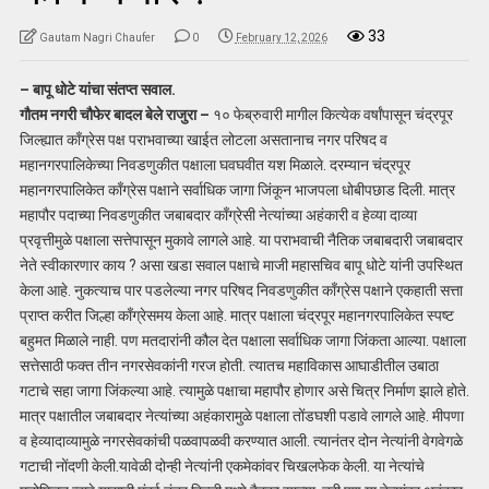
33
Gautam Nagri Chaufer
0
February 12, 2026
– बापू धोटे यांचा संतप्त सवाल.
गौतम नगरी चौफेर बादल बेले राजुरा –
१० फेब्रुवारी मागील कित्येक वर्षांपासून चंद्रपूर
जिल्ह्यात काँग्रेस पक्ष पराभवाच्या खाईत लोटला असतानाच नगर परिषद व
महानगरपालिकेच्या निवडणुकीत पक्षाला घवघवीत यश मिळाले. दरम्यान चंद्रपूर
महानगरपालिकेत काँग्रेस पक्षाने सर्वाधिक जागा जिंकून भाजपला धोबीपछाड दिली. मात्र
महापौर पदाच्या निवडणुकीत जबाबदार काँग्रेसी नेत्यांच्या अहंकारी व हेव्या दाव्या
प्रवृत्तीमुळे पक्षाला सत्तेपासून मुकावे लागले आहे. या पराभवाची नैतिक जबाबदारी जबाबदार
नेते स्वीकारणार काय ? असा खडा सवाल पक्षाचे माजी महासचिव बापू धोटे यांनी उपस्थित
केला आहे. नुकत्याच पार पडलेल्या नगर परिषद निवडणुकीत काँग्रेस पक्षाने एकहाती सत्ता
प्राप्त करीत जिल्हा काँग्रेसमय केला आहे. मात्र पक्षाला चंद्रपूर महानगरपालिकेत स्पष्ट
बहुमत मिळाले नाही. पण मतदारांनी कौल देत पक्षाला सर्वाधिक जागा जिंकता आल्या. पक्षाला
सत्तेसाठी फक्त तीन नगरसेवकांनी गरज होती. त्यातच महाविकास आघाडीतील उबाठा
गटाचे सहा जागा जिंकल्या आहे. त्यामुळे पक्षाचा महापौर होणार असे चित्र निर्माण झाले होते.
मात्र पक्षातील जबाबदार नेत्यांच्या अहंकारामुळे पक्षाला तोंडघशी पडावे लागले आहे. मीपणा
व हेव्यादाव्यामुळे नगरसेवकांची पळवापळवी करण्यात आली. त्यानंतर दोन नेत्यांनी वेगवेगळे
गटाची नोंदणी केली.यावेळी दोन्ही नेत्यांनी एकमेकांवर चिखलफेक केली. या नेत्यांचे