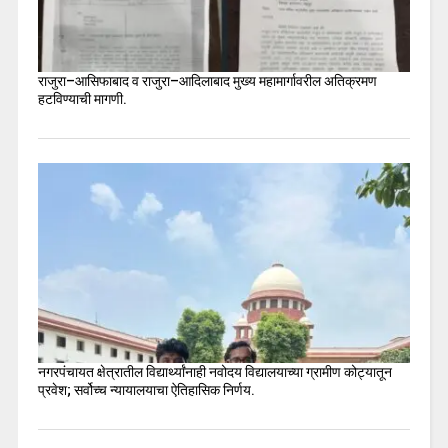
राजुरा–आसिफाबाद व राजुरा–आदिलाबाद मुख्य महामार्गावरील अतिक्रमण
हटविण्याची मागणी.
नगरपंचायत क्षेत्रातील विद्यार्थ्यांनाही नवोदय विद्यालयाच्या ग्रामीण कोट्यातून
प्रवेश; सर्वोच्च न्यायालयाचा ऐतिहासिक निर्णय.