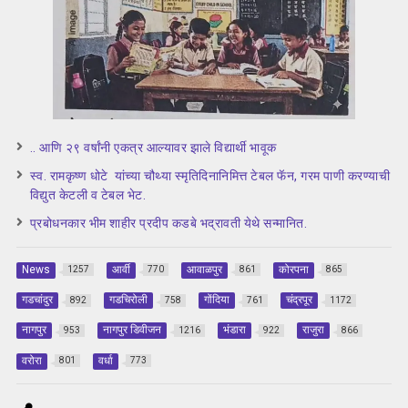
.. आणि २९ वर्षांनी एकत्र आल्यावर झाले विद्यार्थी भावूक
स्व. रामकृष्ण धोटे यांच्या चौथ्या स्मृतिदिनानिमित्त टेबल फॅन, गरम पाणी करण्याची
विद्युत केटली व टेबल भेट.
प्रबोधनकार भीम शाहीर प्रदीप कडबे भद्रावती येथे सन्मानित.
News
आर्वी
आवाळपुर
कोरपना
1257
770
861
865
गडचांदुर
गडचिरोली
गोंदिया
चंद्रपूर
892
758
761
1172
नागपुर
नागपुर डिवीजन
भंडारा
राजुरा
953
1216
922
866
वरोरा
वर्धा
801
773