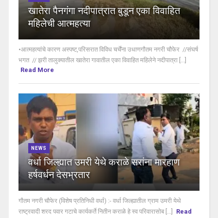
खातेरा पैनगंगा नदीपात्रात बुडून एका विवाहित
महिलेची आत्महत्या
•आत्महत्यांचे कारण अस्पष्ट,परिसरात विविध चर्चेंना उधाणगौतम नगरी चौफेर //संघर्ष
भगत // झरी तालुक्यातील खातेरा गावातील एका विवाहित महिलेने नदीपात्रा [...]
Read More
NEWS
वर्धा जिल्ह्यात उमरी येथे कराळे सरांना मारहाण
हर्षवर्धन देसभ्रतार
गौतम नगरी चौफेर (विशेष प्रतिनिधी वर्धा) :- वर्धा जिल्ह्यातील ग्राम उमरी येथे
राष्ट्रवादी शरद पवार गटाचे कार्यकर्ते नितीन कराळे हे स्व परिवारासोब [...]
Read