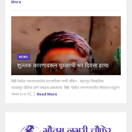
More
NEWS
शुल्लक कारणावरून युवकाची भर दिवसा हत्या
बिबी येथील रामनगरमधील घटनागौतम नगरी चौफेर - चंद्रपूर जिल्ह्यतिल
गडचांदूर पोलिस ठाणे जवळच असलेल्या बिबी येथील रामनगरमधील शिवराज पांडुरंग
जाधव (२१) य [...]
Read More