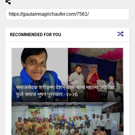
RECOMMENDED FOR YOU
समाजसेवक श्रीकृष्ण देशभ्रतार यांना महात्मा ज्योतिबा
फुले समाज भुषन पुरस्कार.-२०२6