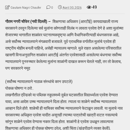
49
Gautam Nagri Chaufer
0
April 30, 2026
गौतम नगरी चौफेर (नवी दिल्ली) –
शिक्षणाचा अधिकार (आरटीई) कायद्याखाली राज्य
सरकारने ठरवून दिलेल्या सर्व मुलांना कोणताही विलंब न लावता प्रवेश देणे हे अशा मुलांच्या
शेजारच्या भागातील शाळांवर घटनात्मकदृष्ट्या आणि वैधानिकरीत्याही बंधनकारक आहे,
असे सर्वोच्च न्यायालयाने मंगळवारी बजावले. पूर्व प्राथमिक वर्गातील मुलांचे प्रवेश ही
राष्ट्रीय मोहीम बनली पाहिजे, असेही न्यायालय म्हणाले. मुले राहत असलेल्या परिसरातील
खासगी विनाअनुदानित शाळांवर आरटीई अंतर्गत प्रवेशासाठी असलेल्या बंधनाचा सर्वोच्च
न्यायालयाने पुनरुच्चार केलेल्या मुलांना शाळांनी दाखल करून घेतले नाही, तर तो केलाच,
पण सरकारने नमूद
(सर्वोच्च न्यायालयाने नाठाळ संस्थांचे कान उपटले)
पोकळ घोषणा न ठरो..
लखनौतील एल्डिको या पब्लिक स्कूलमध्ये दुर्बल घटकातील विद्यार्थ्याला प्रवेश देण्यात
यावा, असा आदेश उच्च न्यायालयाने दिला होता. त्याला या शाळेने सर्वोच्च न्यायालयात
आव्हान दिले होते. शाळेची ही याचिका सर्वोच्च न्यायालयाने फेटाळून लावली. या मुलाचे नाव
सरकारच्या अधिकृत प्रवेश यादीत असूनही त्याच्या पात्रतेची खात्री वाटत नसल्याचे
सांगून शाळेने प्रवेश देण्यास नकार दिला होता. शाळांनी हे प्रवेश उधळून लावल्यास
शिक्षणाचा अधिकार ही पोकळ घोषणा ठरेल, अशी चिंता (खंडपीठाने व्यक्त केली).