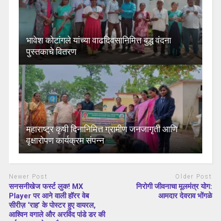
भावेश कोटांगले यांच्या वाढदिवसानिमित्त बुद्ध वंदना
पुस्तकाचे वितरण
महाराष्ट्र कृषी दिनानिमित्त ग्रामीण जनजागृती आणि
वृक्षारोपण कार्यक्रम संपन्न
Newer Post
Older Post
सनसनीखेज फर्स्ट लुक! MX
निरोगी जीवनाचा मूलमंत्र योग:
Player पर आने वाली हॉरर वेब
आमदार देवराव भोंगळे
सीरीज़ ‘राह’ के पोस्टर हुए वायरल,
आश्विन वगाले और अरविंद पांडे डर की