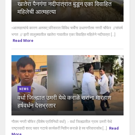
खातेरा पैनगंगा नदीपात्रात बुडून एका विवाहित
महिलेची आत्महत्या
•आत्महत्यांचे कारण अस्पष्ट,परिसरात विविध चर्चेंना उधाणगौतम नगरी चौफेर //संघर्ष
भगत // झरी तालुक्यातील खातेरा गावातील एका विवाहित महिलेने नदीपात्रा [...]
Read More
NEWS
वर्धा जिल्ह्यात उमरी येथे कराळे सरांना मारहाण
हर्षवर्धन देसभ्रतार
गौतम नगरी चौफेर (विशेष प्रतिनिधी वर्धा) :- वर्धा जिल्ह्यातील ग्राम उमरी येथे
राष्ट्रवादी शरद पवार गटाचे कार्यकर्ते नितीन कराळे हे स्व परिवारासोब [...]
Read
More