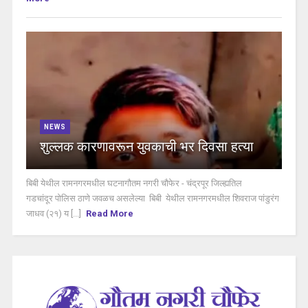
NEWS
शुल्लक कारणावरून युवकाची भर दिवसा हत्या
बिबी येथील रामनगरमधील घटनागौतम नगरी चौफेर - चंद्रपूर जिल्ह्यतिल
गडचांदूर पोलिस ठाणे जवळच असलेल्या बिबी येथील रामनगरमधील शिवराज पांडुरंग
जाधव (२१) य [...]
Read More