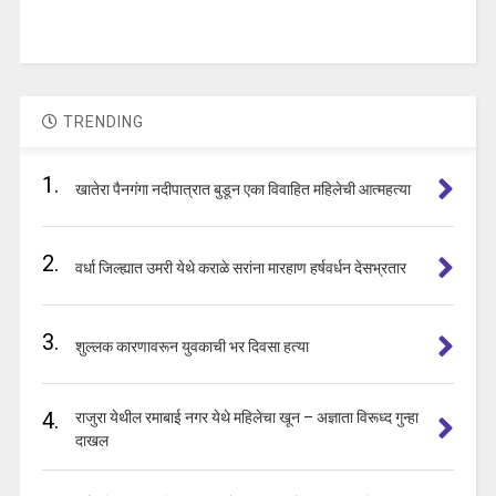
TRENDING
1.
खातेरा पैनगंगा नदीपात्रात बुडून एका विवाहित महिलेची आत्महत्या
2.
वर्धा जिल्ह्यात उमरी येथे कराळे सरांना मारहाण हर्षवर्धन देसभ्रतार
3.
शुल्लक कारणावरून युवकाची भर दिवसा हत्या
4.
राजुरा येथील रमाबाई नगर येथे महिलेचा खून – अज्ञाता विरूध्द गुन्हा
दाखल