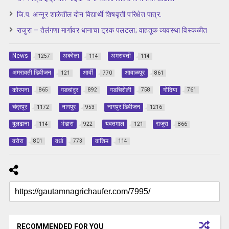
जि.प. अन्नूर शाळेतील दोन विद्यार्थी शिषवृत्ती परिक्षेत पात्र.
राजुरा – तेलंगणा मार्गावर धानाचा ट्रक पलटला; वाहतूक व्यवस्था विस्कळीत
News
अकोला
अमरावती
1257
114
114
अमरावती डिवीजन
आर्वी
आवाळपुर
121
770
861
कोरपना
गडचांदुर
गडचिरोली
गोंदिया
865
892
758
761
चंद्रपूर
नागपुर
नागपुर डिवीजन
1172
953
1216
बुलढाना
भंडारा
यवतमाल
राजुरा
114
922
121
866
वरोरा
वर्धा
वाशिम
801
773
114
RECOMMENDED FOR YOU