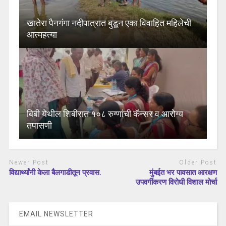
खातेरा पैनगंगा नदीपात्रात बुडून एका विवाहित महिलेची
आत्महत्या
बिबी येथील शिबीरात १०८ रुग्णांची कॅन्सर व आरोग्य
तपासणी
Newer Post
Older Post
विद्यार्थ्यांनी केला बैलगाडीतून प्रवास.
मुंबईत भर पावसात आरक्षण
उपवर्गीकरण विरोधी विशाल मोर्चा
EMAIL NEWSLETTER