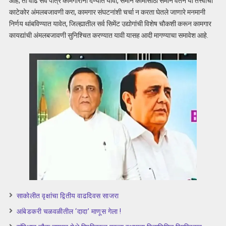
आहे; ती वाढ सर्व पात्र कामगारांना देण्यात यावी, समान कामासाठी समान वेतन या तत्त्वाची
काटेकोर अंमलबजावणी करा, कामगार संघटनांशी चर्चा न करता घेतले जाणारे मनमानी
निर्णय थांबविण्यात यावेत, जिल्ह्यातील सर्व सिमेंट उद्योगांची विशेष चौकशी करून कामगार
कायद्यांची अंमलबजावणी सुनिश्चित करण्यात यावी यासह आदी मागण्याचा समावेश आहे.
साकोलीत वृक्षांचा द्वितीय वाढदिवस साजरा
आंबेडकरी चळवळीतील ‘दादा’ माणूस गेला !