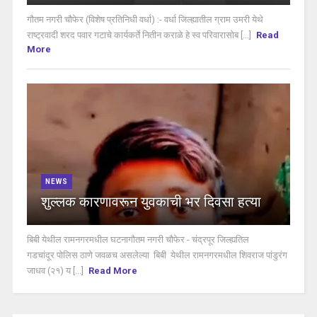
गौतम नगरी चौफेर (विशेष प्रतिनिधी वर्धा) :- वर्धा जिल्ह्यातील ग्राम उमरी येथे
राष्ट्रवादी शरद पवार गटाचे कार्यकर्ते नितीन कराळे हे स्व परिवारासोब [...]
Read
More
NEWS
शुल्लक कारणावरून युवकाची भर दिवसा हत्या
बिबी येथील रामनगरमधील घटनागौतम नगरी चौफेर - चंद्रपूर जिल्ह्यतिल
गडचांदूर पोलिस ठाणे जवळच असलेल्या बिबी येथील रामनगरमधील शिवराज पांडुरंग
जाधव (२१) य [...]
Read More