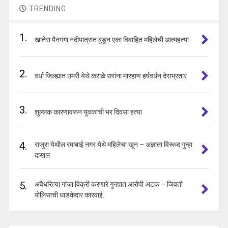
TRENDING
1.
खातेरा पैनगंगा नदीपात्रात बुडून एका विवाहित महिलेची आत्महत्या
2.
वर्धा जिल्ह्यात उमरी येथे कराळे सरांना मारहाण हर्षवर्धन देसभ्रतार
3.
शुल्लक कारणावरून युवकाची भर दिवसा हत्या
4.
राजुरा येथील रमाबाई नगर येथे महिलेचा खून – अज्ञाता विरूध्द गुन्हा
दाखल
5.
अवैधरित्या गांजा विक्री करणारे गुन्ह्यात आरोपी अटक – जिवती
पोलिसाची धाडकेदार कारवाई.