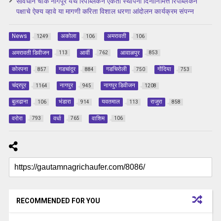
संविधान चौक नागपूर येथे रिपब्लिकन एकता स्थापना दिनानिमित्त रिपब्लिकन
पक्षाचे ऐक्य व्हावे या मागणी करिता विशाल धरणा आंदोलन कार्यक्रम संपन्न
News
अकोला
अमरावती
1249
106
106
अमरावती डिवीजन
आर्वी
आवाळपुर
113
762
853
कोरपना
गडचांदुर
गडचिरोली
गोंदिया
857
884
750
753
चंद्रपूर
नागपुर
नागपुर डिवीजन
1164
945
1208
बुलढाना
भंडारा
यवतमाल
राजुरा
106
914
113
858
वरोरा
वर्धा
वाशिम
793
765
106
RECOMMENDED FOR YOU