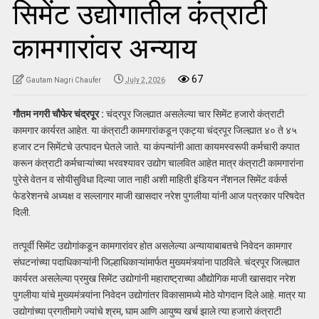
सिमेंट उद्योगातील कंत्राटी
कामगारांवर अन्याय
67
Gautam Nagri Chaufer
July 2, 2026
गौतम नगरी चौफेर चंद्रपूर :
चंद्रपूर जिल्ह्यात असलेल्या चार सिमेंट हजारो कंत्राटी
कामगार कार्यरत आहेत. या कंत्राटी कामगारांकडून एकट्या चंद्रपूर जिल्ह्यात ४० ते ४५
हजार टन सिमेंटचे उत्पादन घेतले जाते. या कंपन्यांनी आता कायमस्वरूपी कर्मचारी कपात
करून कंत्राटी कर्मचाऱ्यांच्या भरवश्यावर उद्योग चालवित आहेत मात्र कंत्राटी कामगारांना
पुरेसे वेतन व सोयीसुविधा दिल्या जात नाही अशी माहिती इंडियन नॅशनल सिमेंट वर्कर्स
फेडरेशनचे अध्यक्ष व सल्लागार माजी खासदार नरेश पुगलीया यांनी आज पत्रकार परिषदेत
दिली.
तत्पूर्वी सिमेंट उद्योगांकडून कामगारांवर होत असलेल्या अन्यायाबाबतचे निवेदन कामगार
संघटनांच्या पदाधिकाऱ्यांनी जिल्हाधिकाऱ्यांमार्फत मुख्यमंत्र्यांना पाठविले. चंद्रपूर जिल्ह्यात
कार्यरत असलेल्या प्रमुख सिमेंट उद्योगांनी महाराष्ट्राच्या औद्योगिक माजी खासदार नरेश
पुगलीया यांचे मुख्यमंत्र्यांना निवेदन उद्योगांतर विकासामध्ये मोठे योगदान दिले आहे. मात्र या
उद्योगांच्या प्रगतीमागे ज्यांचे श्रम, घाम आणि आयुष्य खर्च झाले त्या हजारो कंत्राटी