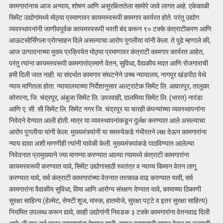
कामगारांनाच आज अन्याय, शोषण आणि असुरक्षिततेला सामोरे जावे लागत आहे. एकेकाळी
सिमेंट उद्योगांमध्ये मोठ्या प्रमाणावर कायमस्वरूपी कामगार कार्यरत होते. परंतु उद्योग
व्यवस्थापनांनी जाणीवपूर्वक कायमस्वरूपी भरती बंद करून ९० टक्के कंत्राटीकरण आणि
आऊटसोर्सिंगला प्रोत्साहन दिले असल्याचा आरोप पुगलीया यांनी केला. ते पुढे म्हणाले की,
आज उत्पादनाच्या मुख्य प्रक्रियेत मोठ्या प्रमाणावर कंत्राटी कामगार कार्यरत आहेत,
परंतु त्यांना कायमस्वरूपी कामगारांप्रमाणे वेतन, सुविधा, वैद्यकीय मदत आणि रोजगाराची
हमी दिली जात नाही. या संदर्भात कामगार संघटनेने उच्च न्यायालय, नागपूर खंडपीठ येथे
न्याय मागितला होता. न्यायालयाच्या निर्देशानुसार अल्ट्राटेक सिमेंट लि. आवारपूर, तालुका
कोरपना, जि. चंद्रपूर, अंबुजा सिमेंट लि. उपरवाही, दालमिया सिमेंट लि. (भारत) नारंडा
आणि ए. सी. सी सिमेंट लि. सिमेंट नगर जि. चंद्रपूर या चारही कंपन्यांच्या व्यवस्थापनांना
निवेदने देण्यात आली होती. मात्र या व्यवस्थापनांकडून दुर्लक्ष करण्यात आले असल्याचा
आरोप पुगलीया यांनी केला. मुख्यमंत्र्यांनी या समस्येकडे गंभीरतने लक्ष देऊन कामगारांना
न्याय द्यावा अशी मागणीही त्यांनी यावेळी केली. मुख्यमंत्र्यांकडे पाठविण्यात आलेल्या
निवेदनात प्रामुख्याने ज्या मागण्या करण्यात आल्या त्यामध्ये कंत्राटी कामगारांना
कायमस्वरूपी करण्यात यावे, सिमेंट उद्योगासाठी स्वतंत्र व न्याय्य किमान वेतन लागू
करण्यात यावे, सर्व कंत्राटी कामगारांच्या वेतनात तात्काळ वाढ करण्यात यावी, सर्व
कामगारांना वैद्यकीय सुविधा, विमा आणि आरोग्य संरक्षण देण्यात यावे, कामाच्या ठिकाणी
सुरक्षा साहित्य (हेल्मेट, सेफ्टी शूज, मास्क, हातमोजे, सुरक्षा पट्टे व इतर सुरक्षा साहित्य)
नियमित उपलब्ध करून द्यावे, काही उद्योगांनी निवडक ३ टक्के कामगारांना वेतनवाढ दिली