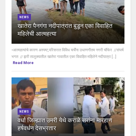
NEWS
खातेरा पैनगंगा नदीपात्रात बुडून एका विवाहित
महिलेची आत्महत्या
•आत्महत्यांचे कारण अस्पष्ट,परिसरात विविध चर्चेंना उधाणगौतम नगरी चौफेर //संघर्ष
भगत // झरी तालुक्यातील खातेरा गावातील एका विवाहित महिलेने नदीपात्रा [...]
Read More
NEWS
वर्धा जिल्ह्यात उमरी येथे कराळे सरांना मारहाण
हर्षवर्धन देसभ्रतार