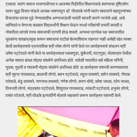
टाकला. मातंग समाज व्यसनाधीनता व आजच्या पिढीतील शिक्षणाकडे बघण्याचा दृष्टिकोन
यावर सुद्धा विचार मांडले अध्यक्ष भाषणातून डॉ. गोतावळे यांनी मातंग समाजाने महापुरुषांच्या
विचारांचा वारसा पुढे नेण्यासाठीच अण्णाभाऊंची जयंती साजरी करणे गरजेचे आहे. असे
सांगितले व येणाऱ्या काळात विद्यार्थ्यांनी शिक्षण घेऊन स्पर्धा परीक्षांची तयारी करावी व
नोकरीला लागावे तरच समाजाची प्रगती होऊ शकते. अन्यथा प्रत्येक पक्ष समाजातील
युवकांना शाखाप्रमुख करून समाजाचं वाटोळं केल्याशिवाय राहणार नाही असेही खंत व्यक्त
केली.कार्यक्रमाचे प्रास्ताविक श्री रमेश तोगरे यांनी केले तर कार्यक्रमाचे संचलन श्री
उमेश पट्टेवाले यांनी केले या कार्यक्रमाला पळसगुडा, कुंबेजरी, पाटागुडा, भोलापठार येथील
अनेक समाज बांधव मोठ्या संख्येने उपस्थित होते. यावेळी गावातील सर्व महिला भगिनी,
युवक, युवती व गावकरी मोठ्या संख्येने उपस्थित होते. हा कार्यक्रम यशस्वी करण्याकरता
श्री सुरज गायकवाड, बालाजी तोगरे, बबन पट्टेवाले, राहुल वाघमारे, दर्शन वाघमारे, गोपाळ
पतेवाले, बंडू वाघमारे, नागनाथ वाघमारे, गणेश तोगरे, करण घोसे, उमेश जाधव, प्रेम जाधव,
तिरुपती तोगरे, चंद्रकांत पट्टेवाले, शिशुपाल गायकवाड, व्यंकटी पट्टेवाले, हनुमंत तोगरे,
वसंत पटेवाले, श्री घोडके इत्यादींनी मोलाचे सहकार्य करून कार्यक्रम यशस्वी केले.