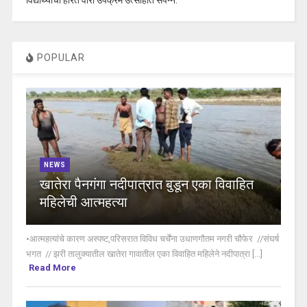
POPULAR
NEWS
खातेरा पैनगंगा नदीपात्रात बुडून एका विवाहित
महिलेची आत्महत्या
•आत्महत्यांचे कारण अस्पष्ट,परिसरात विविध चर्चेंना उधाणगौतम नगरी चौफेर //संघर्ष
भगत // झरी तालुक्यातील खातेरा गावातील एका विवाहित महिलेने नदीपात्रा [...]
Read More