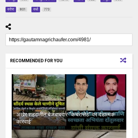
वरोरा
वर्धा
801
773
RECOMMENDED FOR YOU
अखेर शहरातील बेजबाबदार “कचरासेठ” वर दंडात्मक
कारवाई