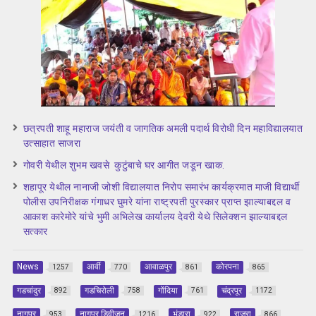
छत्रपती शाहू महाराज जयंती व जागतिक अमली पदार्थ विरोधी दिन महाविद्यालयात
उत्साहात साजरा
गोवरी येथील शुभम खवसे कुटुंबाचे घर आगीत जडून खाक.
शहापूर येथील नानाजी जोशी विद्यालयात निरोप समारंभ कार्यक्रमात माजी विद्यार्थी
पोलीस उपनिरीक्षक गंगाधर घुमरे यांना राष्ट्रपती पुरस्कार प्राप्त झाल्याबद्दल व
आकाश कारेमोरे यांचे भुमी अभिलेख कार्यालय देवरी येथे सिलेक्शन झाल्याबद्दल
सत्कार
News
आर्वी
आवाळपुर
कोरपना
1257
770
861
865
गडचांदुर
गडचिरोली
गोंदिया
चंद्रपूर
892
758
761
1172
नागपुर
नागपुर डिवीजन
भंडारा
राजुरा
953
1216
922
866