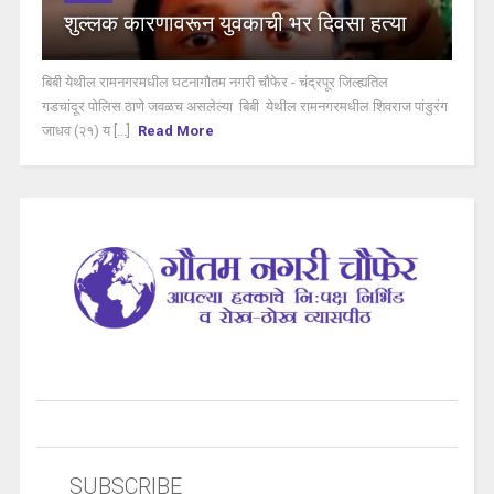
शुल्लक कारणावरून युवकाची भर दिवसा हत्या
बिबी येथील रामनगरमधील घटनागौतम नगरी चौफेर - चंद्रपूर जिल्ह्यतिल
गडचांदूर पोलिस ठाणे जवळच असलेल्या बिबी येथील रामनगरमधील शिवराज पांडुरंग
जाधव (२१) य [...]
Read More
SUBSCRIBE