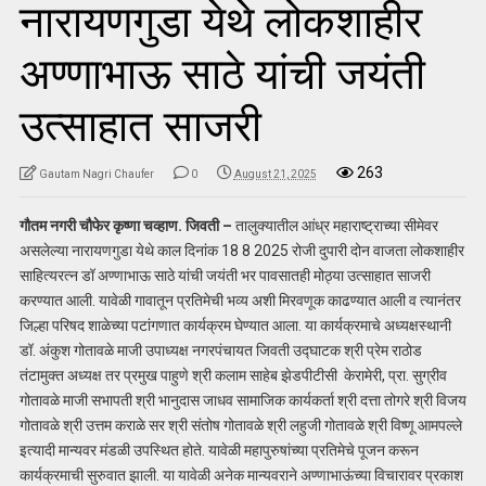
नारायणगुडा येथे लोकशाहीर
अण्णाभाऊ साठे यांची जयंती
उत्साहात साजरी
263
Gautam Nagri Chaufer
0
August 21, 2025
गौतम नगरी चौफेर कृष्णा चव्हाण. जिवती –
तालुक्यातील आंध्र महाराष्ट्राच्या सीमेवर
असलेल्या नारायणगुडा येथे काल दिनांक 18 8 2025 रोजी दुपारी दोन वाजता लोकशाहीर
साहित्यरत्न डॉ अण्णाभाऊ साठे यांची जयंती भर पावसातही मोठ्या उत्साहात साजरी
करण्यात आली. यावेळी गावातून प्रतिमेची भव्य अशी मिरवणूक काढण्यात आली व त्यानंतर
जिल्हा परिषद शाळेच्या पटांगणात कार्यक्रम घेण्यात आला. या कार्यक्रमाचे अध्यक्षस्थानी
डॉ. अंकुश गोतावळे माजी उपाध्यक्ष नगरपंचायत जिवती उद्घाटक श्री प्रेम राठोड
तंटामुक्त अध्यक्ष तर प्रमुख पाहुणे श्री कलाम साहेब झेडपीटीसी केरामेरी, प्रा. सुग्रीव
गोतावळे माजी सभापती श्री भानुदास जाधव सामाजिक कार्यकर्ता श्री दत्ता तोगरे श्री विजय
गोतावळे श्री उत्तम कराळे सर श्री संतोष गोतावळे श्री लहुजी गोतावळे श्री विष्णू आमपल्ले
इत्यादी मान्यवर मंडळी उपस्थित होते. यावेळी महापुरुषांच्या प्रतिमेचे पूजन करून
कार्यक्रमाची सुरुवात झाली. या यावेळी अनेक मान्यवराने अण्णाभाऊंच्या विचारावर प्रकाश