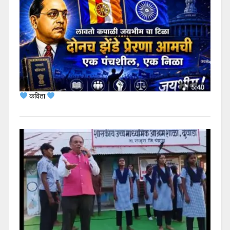
कविता