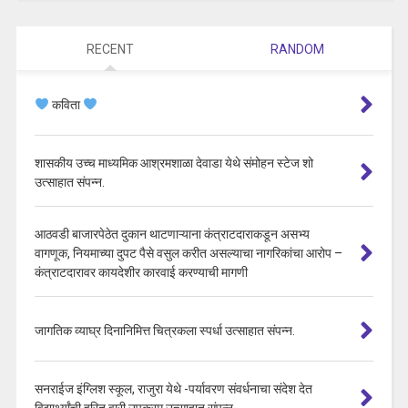
RECENT
RANDOM
कविता
शासकीय उच्च माध्यमिक आश्रमशाळा देवाडा येथे संमोहन स्टेज शो
उत्साहात संपन्न.
आठवडी बाजारपेठेत दुकान थाटणाऱ्याना कंत्राटदाराकडून असभ्य
वागणूक, नियमाच्या दुपट पैसे वसुल करीत असल्याचा नागरिकांचा आरोप –
कंत्राटदारावर कायदेशीर कारवाई करण्याची मागणी
जागतिक व्याघ्र दिनानिमित्त चित्रकला स्पर्धा उत्साहात संपन्न.
सनराईज इंग्लिश स्कूल, राजुरा येथे -पर्यावरण संवर्धनाचा संदेश देत
विद्यार्थ्यांची हरित वारी उपक्रम उत्साहात संपन्न.