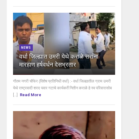
NEWS
वर्धा जिल्ह्यात उमरी येथे कराळे सरांना
मारहाण हर्षवर्धन देसभ्रतार
गौतम नगरी चौफेर (विशेष प्रतिनिधी वर्धा) :- वर्धा जिल्ह्यातील ग्राम उमरी
येथे राष्ट्रवादी शरद पवार गटाचे कार्यकर्ते नितीन कराळे हे स्व परिवारासोब
[...]
Read More