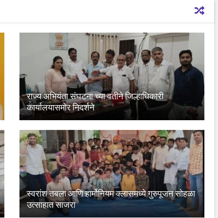
राज्य अभियंता संघटना च्या वतीने जिल्हाधिकारी
कार्यालयासमोर निदर्शने
स्वरांश तबला आणि हार्मोनियम क्लासमध्ये गुरुपूजन सोहळा
उत्साहात साजरा