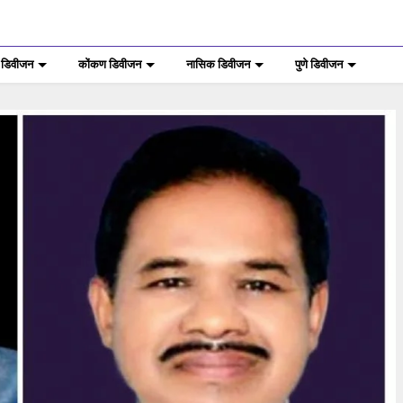
 डिवीजन
कोंकण डिवीजन
नासिक डिवीजन
पुणे डिवीजन