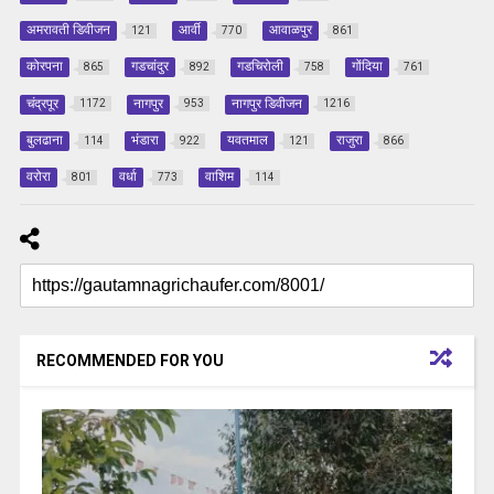
अमरावती डिवीजन
आर्वी
आवाळपुर
121
770
861
कोरपना
गडचांदुर
गडचिरोली
गोंदिया
865
892
758
761
चंद्रपूर
नागपुर
नागपुर डिवीजन
1172
953
1216
बुलढाना
भंडारा
यवतमाल
राजुरा
114
922
121
866
वरोरा
वर्धा
वाशिम
801
773
114
RECOMMENDED FOR YOU