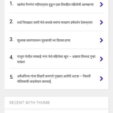
1.
खातेरा पैनगंगा नदीपात्रात बुडून एका विवाहित महिलेची आत्महत्या
2.
वर्धा जिल्ह्यात उमरी येथे कराळे सरांना मारहाण हर्षवर्धन देसभ्रतार
3.
शुल्लक कारणावरून युवकाची भर दिवसा हत्या
4.
राजुरा येथील रमाबाई नगर येथे महिलेचा खून – अज्ञाता विरूध्द गुन्हा
दाखल
5.
अवैधरित्या गांजा विक्री करणारे गुन्ह्यात आरोपी अटक – जिवती
पोलिसाची धाडकेदार कारवाई.
RECENT WITH THUMB