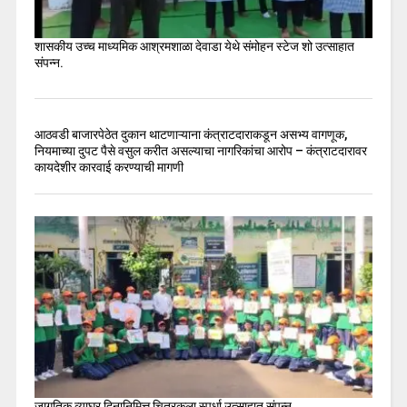
शासकीय उच्च माध्यमिक आश्रमशाळा देवाडा येथे संमोहन स्टेज शो उत्साहात
संपन्न.
आठवडी बाजारपेठेत दुकान थाटणाऱ्याना कंत्राटदाराकडून असभ्य वागणूक,
नियमाच्या दुपट पैसे वसुल करीत असल्याचा नागरिकांचा आरोप – कंत्राटदारावर
कायदेशीर कारवाई करण्याची मागणी
जागतिक व्याघ्र दिनानिमित्त चित्रकला स्पर्धा उत्साहात संपन्न.