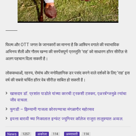
⸻
फिल्म और OTT जगत के जानकारों का मानना है कि आश्विन वगाले की स्वाभाविक
अभिनय शैली और गौतम खन्ना की सस्पेंसपूर्ण प्रस्तुति ‘राह’ को साधारण हॉरर सीरीज़ से
अलग पहचान दिला सकती है।
लोककथाओं, रहस्य, रोमांच और मनोवैज्ञानिक डर पसंद करने वाले दर्शकों के लिए ‘राह’ इस
वर्ष की सबसे चर्चित हॉरर वेब सीरीज़ साबित हो सकती है।
खासदार डॉ. प्रशांत पाडोले यांच्या कारची ट्रकशी टक्कर; एअरबॅग्जमुळे त्यांचा
जीव वाचला.
फुगडी – झिम्यानी गाजला कोरपण्याचा मंगळागौर महोत्सव
इयत्ता बारावी च्या निकालात इन्फंट ज्युनियर कॉलेज राजुरा तालुक्यात अव्वल.
News
अकोला
अमरावती
1257
114
114