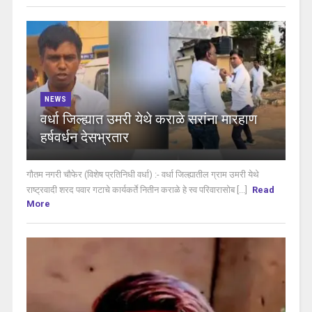
NEWS
वर्धा जिल्ह्यात उमरी येथे कराळे सरांना मारहाण
हर्षवर्धन देसभ्रतार
गौतम नगरी चौफेर (विशेष प्रतिनिधी वर्धा) :- वर्धा जिल्ह्यातील ग्राम उमरी येथे
राष्ट्रवादी शरद पवार गटाचे कार्यकर्ते नितीन कराळे हे स्व परिवारासोब [...]
Read
More