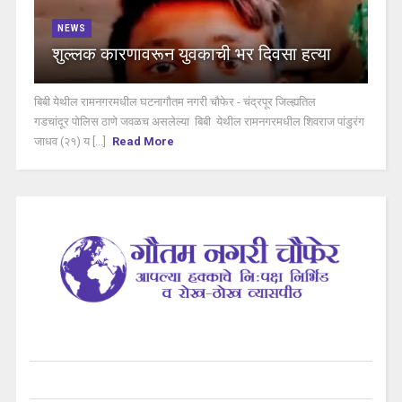
NEWS
शुल्लक कारणावरून युवकाची भर दिवसा हत्या
बिबी येथील रामनगरमधील घटनागौतम नगरी चौफेर - चंद्रपूर जिल्ह्यतिल
गडचांदूर पोलिस ठाणे जवळच असलेल्या बिबी येथील रामनगरमधील शिवराज पांडुरंग
जाधव (२१) य [...]
Read More