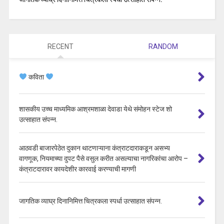
RECENT
RANDOM
कविता
शासकीय उच्च माध्यमिक आश्रमशाळा देवाडा येथे संमोहन स्टेज शो
उत्साहात संपन्न.
आठवडी बाजारपेठेत दुकान थाटणाऱ्याना कंत्राटदाराकडून असभ्य
वागणूक, नियमाच्या दुपट पैसे वसुल करीत असल्याचा नागरिकांचा आरोप –
कंत्राटदारावर कायदेशीर कारवाई करण्याची मागणी
जागतिक व्याघ्र दिनानिमित्त चित्रकला स्पर्धा उत्साहात संपन्न.