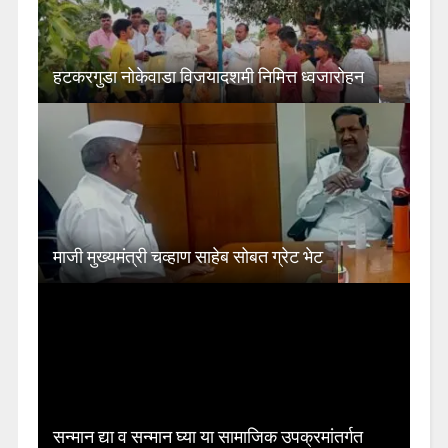
हटकरगुडा नोकेवाडा विजयादशमी निमित्त ध्वजारोहन
माजी मुख्यमंत्री चव्हाण साहेब सोबत ग्रेट भेट
सन्मान द्या व सन्मान घ्या या सामाजिक उपक्रमांतर्गत