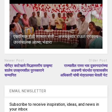
एकात्मिक शेती शाश्वत शेती –अजयकुमार राऊत प्रकल्प
उपसंचालक आत्मा, भंडारा
Newer Post
Older Post
योगेंद्र काटेखाये जिल्हास्तरीय उत्कृष्ट
राज्यातील रास्त भाव दुकानदारांच्या
शालेय उपक्रमशील पुरस्काराने
अडचणी संदर्भात प्रशासकीय
सन्मानित
अधिकारी यांची मंत्रालयात घेतली भेट
EMAIL NEWSLETTER
Subscribe to receive inspiration, ideas, and news in
your inbox