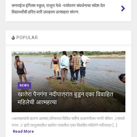
सनराईज इंग्लिश स्कूल, राजुरा येथे -पर्यावरण संवर्धनाचा संदेश देत
विद्यार्थ्यांची हरित वारी उपक्रम उत्साहात संपन्न.
POPULAR
NEWS
खातेरा पैनगंगा नदीपात्रात बुडून एका विवाहित
महिलेची आत्महत्या
•आत्महत्यांचे कारण अस्पष्ट,परिसरात विविध चर्चेंना उधाणगौतम नगरी चौफेर //संघर्ष
भगत // झरी तालुक्यातील खातेरा गावातील एका विवाहित महिलेने नदीपात्रा [...]
Read More