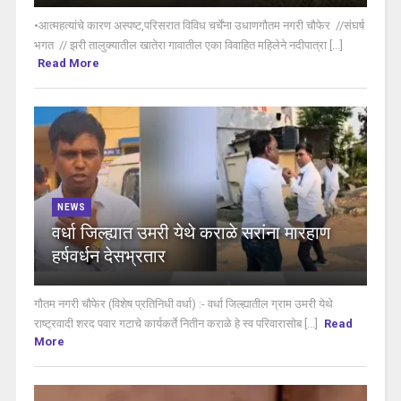
•आत्महत्यांचे कारण अस्पष्ट,परिसरात विविध चर्चेंना उधाणगौतम नगरी चौफेर //संघर्ष
भगत // झरी तालुक्यातील खातेरा गावातील एका विवाहित महिलेने नदीपात्रा [...]
Read More
NEWS
वर्धा जिल्ह्यात उमरी येथे कराळे सरांना मारहाण
हर्षवर्धन देसभ्रतार
गौतम नगरी चौफेर (विशेष प्रतिनिधी वर्धा) :- वर्धा जिल्ह्यातील ग्राम उमरी येथे
राष्ट्रवादी शरद पवार गटाचे कार्यकर्ते नितीन कराळे हे स्व परिवारासोब [...]
Read
More