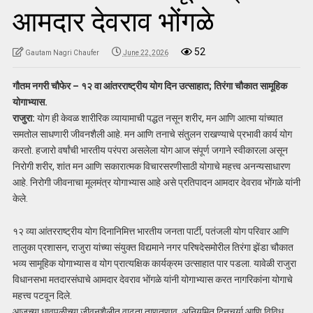
आमदार देवराव भोंगळे
52
Gautam Nagri Chaufer
June 22, 2026
गौतम नगरी चौफेर – १२ वा आंतरराष्ट्रीय योग दिन उत्साहात; तिरंगा चौकात सामूहिक
योगाभ्यास.
राजुरा:
योग ही केवळ शारीरिक व्यायामाची पद्धत नसून शरीर, मन आणि आत्मा यांच्यात
समतोल साधणारी जीवनशैली आहे. मन आणि तनाचे संतुलन राखण्याचे प्रभावी कार्य योग
करतो. हजारो वर्षांची भारतीय परंपरा असलेला योग आज संपूर्ण जगाने स्वीकारला असून
निरोगी शरीर, शांत मन आणि सकारात्मक विचारसरणीसाठी योगाचे महत्त्व अनन्यसाधारण
आहे. निरोगी जीवनाचा मूलमंत्र योगाभ्यास आहे असे प्रतिपादन आमदार देवराव भोंगळे यांनी
केले.
१२ व्या आंतरराष्ट्रीय योग दिनानिमित्त भारतीय जनता पार्टी, पतंजली योग परिवार आणि
तालुका प्रशासन, राजुरा यांच्या संयुक्त विद्यमाने नगर परिषदेसमोरील तिरंगा झेंडा चौकात
भव्य सामूहिक योगाभ्यास व योग प्रात्यक्षिक कार्यक्रम उत्साहात पार पडला. यावेळी राजुरा
विधानसभा मतदारसंघाचे आमदार देवराव भोंगळे यांनी योगाभ्यास करत नागरिकांना योगाचे
महत्त्व पटवून दिले.
आजच्या धावपळीच्या जीवनशैलीत वाढता ताणतणाव, अनियमित दिनचर्या आणि विविध