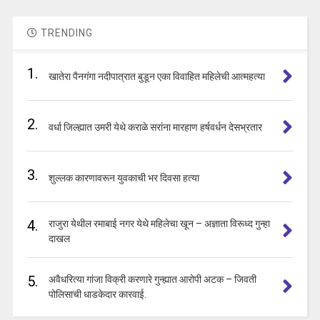
TRENDING
1.
खातेरा पैनगंगा नदीपात्रात बुडून एका विवाहित महिलेची आत्महत्या
2.
वर्धा जिल्ह्यात उमरी येथे कराळे सरांना मारहाण हर्षवर्धन देसभ्रतार
3.
शुल्लक कारणावरून युवकाची भर दिवसा हत्या
4.
राजुरा येथील रमाबाई नगर येथे महिलेचा खून – अज्ञाता विरूध्द गुन्हा
दाखल
5.
अवैधरित्या गांजा विक्री करणारे गुन्ह्यात आरोपी अटक – जिवती
पोलिसाची धाडकेदार कारवाई.