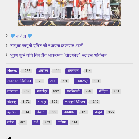
कविता
तालुका जागृती युनिट ची स्थापना करण्यात आली
भूषण फुसे यांचे जिवतीत आक्रमक “तोडफोड” स्टाईल आंदोलन
News
अकोला
अमरावती
1257
114
114
अमरावती डिवीजन
आर्वी
आवाळपुर
121
770
861
कोरपना
गडचांदुर
गडचिरोली
गोंदिया
865
892
758
761
चंद्रपूर
नागपुर
नागपुर डिवीजन
1172
953
1216
बुलढाना
भंडारा
यवतमाल
राजुरा
114
922
121
866
वरोरा
वर्धा
वाशिम
801
773
114