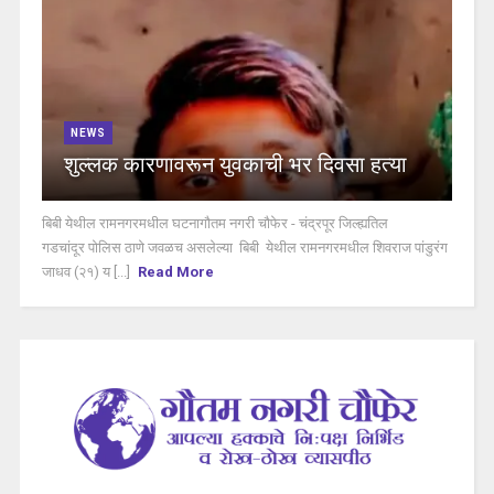
NEWS
शुल्लक कारणावरून युवकाची भर दिवसा हत्या
बिबी येथील रामनगरमधील घटनागौतम नगरी चौफेर - चंद्रपूर जिल्ह्यतिल
गडचांदूर पोलिस ठाणे जवळच असलेल्या बिबी येथील रामनगरमधील शिवराज पांडुरंग
जाधव (२१) य [...]
Read More