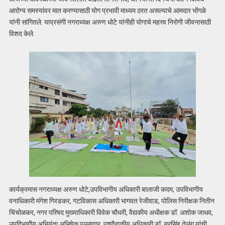
आरोग्य समस्यांवर मात करण्यासाठी योग प्रभावी माध्यम ठरत असल्याचे आमदार भोंगळे
यांनी सांगितले. याप्रसंगी नगराध्यक्ष अरुण धोटे यांनीही योगाचे महत्त्व निरोगी जीवनासाठी
विशद केले.
कार्यक्रमास नगराध्यक्ष अरुण धोटे,उपविभागीय अधिकारी बालाजी कदम, उपविभागीय
वनाधिकारी मंगेश गिरडकर, गटविकास अधिकारी भागवत रेजीवाड, पोलिस निरीक्षक नितीन
चिंचोळकर, नगर परिषद मुख्याधिकारी विवेक चौधरी, वैद्यकीय अधीक्षक डॉ. अशोक जाधव,
उपविभागीय अभियंता अभिषेक पुल्लावार, पशुवैद्यकीय अधिकारी डॉ. नरसिंह तेलंग यांची