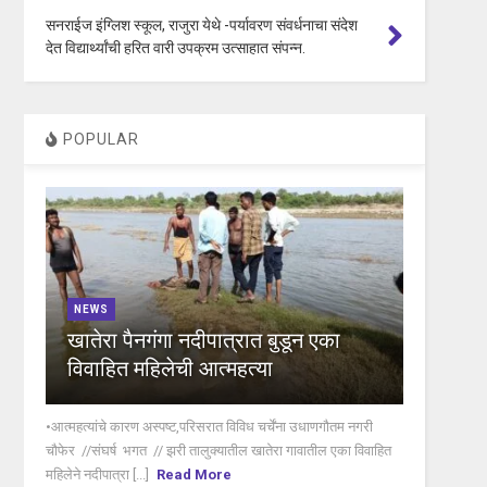
सनराईज इंग्लिश स्कूल, राजुरा येथे -पर्यावरण संवर्धनाचा संदेश
देत विद्यार्थ्यांची हरित वारी उपक्रम उत्साहात संपन्न.
POPULAR
NEWS
खातेरा पैनगंगा नदीपात्रात बुडून एका
विवाहित महिलेची आत्महत्या
•आत्महत्यांचे कारण अस्पष्ट,परिसरात विविध चर्चेंना उधाणगौतम नगरी
चौफेर //संघर्ष भगत // झरी तालुक्यातील खातेरा गावातील एका विवाहित
महिलेने नदीपात्रा [...]
Read More