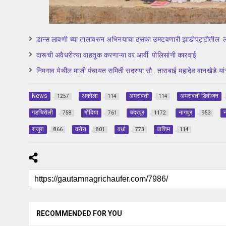
डान्स लावणी च्या तालावरुन अभिनयाचा ठसका उमटवणारी झाडीपट्टीतील ला
दारूची अवैधरीत्या वाहतूक करणाऱ्या वर आर्वी पोलिसांनी कारवाई
निमगाव येथील माजी पंचायत समिती सदस्या सौ . ताराबाई महादेव वानखेडे य
News
अकोला
अमरावती
अमरावती डिवीजन
1257
114
114
गडचिरोली
गोंदिया
चंद्रपूर
नागपुर
न
758
761
1172
953
राजुरा
वरोरा
वर्धा
वाशिम
866
801
773
114
RECOMMENDED FOR YOU