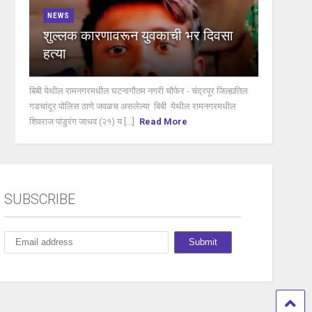
NEWS
शुल्लक कारणावरून युवकाची भर दिवसा
हत्या
बिबी येथील रामनगरमधील घटनागौतम नगरी चौफेर - चंद्रपूर जिल्ह्यतिल
गडचांदूर पोलिस ठाणे जवळच असलेल्या बिबी येथील रामनगरमधील
शिवराज पांडुरंग जाधव (२१) य [...]
Read More
SUBSCRIBE