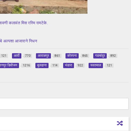
वणी कलावंत मिस रस्मि रामटेके.
ांचे अल्पशा आजाराने निधन
आर्वी
आवाळपुर
कोरपना
गडचांदुर
121
770
861
865
892
ागपुर डिवीजन
बुलढाना
भंडारा
यवतमाल
1216
114
922
121