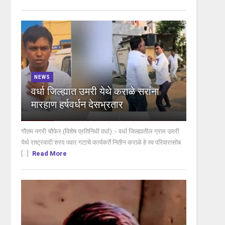
NEWS
वर्धा जिल्ह्यात उमरी येथे कराळे सरांना
मारहाण हर्षवर्धन देसभ्रतार
गौतम नगरी चौफेर (विशेष प्रतिनिधी वर्धा) :- वर्धा जिल्ह्यातील ग्राम उमरी
येथे राष्ट्रवादी शरद पवार गटाचे कार्यकर्ते नितीन कराळे हे स्व परिवारासोब
[...]
Read More