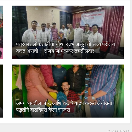
पत्रकार लोकशाहीचा चौथा स्तंभ असून तो सत्त्य परीक्षण
करत असतो – संजय जांभुळकर तहसीलदार
अपंग व्यक्तीला पॅन्ट आणि शर्ट चे वाटप करून अनोख्या
पद्धतीने वाढदिवस केला साजरा
Older Post