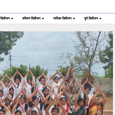
 डिवीजन
कोंकण डिवीजन
नासिक डिवीजन
पुणे डिवीजन