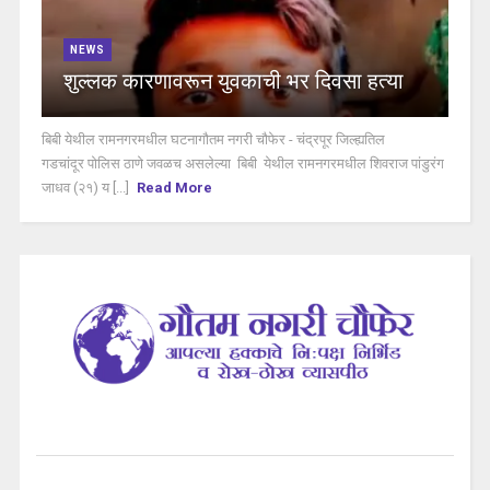
NEWS
शुल्लक कारणावरून युवकाची भर दिवसा हत्या
बिबी येथील रामनगरमधील घटनागौतम नगरी चौफेर - चंद्रपूर जिल्ह्यतिल
गडचांदूर पोलिस ठाणे जवळच असलेल्या बिबी येथील रामनगरमधील शिवराज पांडुरंग
जाधव (२१) य [...]
Read More