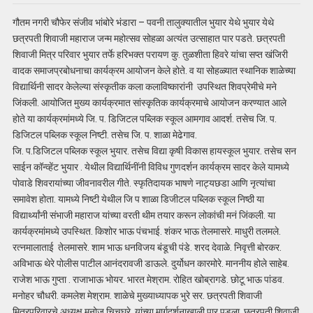
गौतम नगरी चौफेर संजीव भांबोरे भंडारा – पवनी तालुक्यातील भुयार येथे भुयार येथे
छत्रपती शिवाजी महाराज जन्म महोत्सव सोहळा अत्यंत उत्साहात पार पडते. छत्रपती
शिवाजी मित्र परिवार भुयार तर्फे हरिभक्त परायण कु. तुळशीता हिवरे यांचा सप्त खंजिरी
वादक समाजप्रबोधनाचा कार्यक्रम आयोजन केले होते. व या सोहळ्यात स्थानिक शाळेच्या
विद्यार्थिनी सादर केलेल्या संस्कृतीक कला कलाविष्कारांनी उपस्थित शिवप्रेमीचे मने
जिंकली. आयोजित मुख्य कार्यक्रमात सांस्कृतिक कार्यक्रमाचे आयोजन करण्यात आले
होते या कार्यक्रमांमध्ये जि. प. डिजिटल पब्लिक स्कूल आमगाव आदर्श. तसेच जि. प.
डिजिटल पब्लिक स्कूल निष्टी. तसेच जि. प. शाळा मेढेगाव.
जि. प.डिजिटल पब्लिक स्कूल भुयार. तसेच विद्या कृषी विकास हायस्कूल भुयार. तसेच सन
साईन कॉन्व्हेंट भुयार . येथील विद्यार्थिनींनी विविध गुणदर्शन कार्यक्रम सादर केले यामध्ये
पोवाडे शिवरायांच्या जीवनावरील गीते. स्फृतिदायक भाषणे नाट्यछडा आणि नृत्यांचा
समावेश होता. यामध्ये निष्टी येथील जि प शाळा डिजीटल पब्लिक स्कूल निष्ठी या
विद्यार्थ्यांनी संभाजी महाराज यांच्या वरती थीम तयार करून लोकांची मनं जिंकली. या
कार्यक्रमांमध्ये उपस्थित. किशोर भाऊ पंचभाई. शंकर भाऊ तेलमासरे. माधुरी तलमले.
रत्नमालाताई तेलमासरे. शाम भाऊ धनविजय बंडूची पंडे. शरद देवाळे. निवृत्ती बोरकर.
अविभाऊ थेरे पोलीस पाटील आनंदरावजी डाऊले. दुर्योधन कारमोरे. माननीय होले साहेब.
राजेश भाऊ गुप्ता . राजाभाऊ भोयर. भारत मेश्राम. रोहित खोब्रागडे. छोटू भाऊ पांडव.
मनोहर चौधरी. कमलेश मेश्राम. शाळेचे मुख्याध्यापक भुरे सर. छत्रपती शिवाजी
मित्रपरिवारचे अध्यक्ष मनोज चिचघरे. यांच्या मार्गदर्शनाखाली पार पडला. छत्रपती शिवाजी