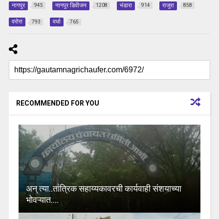
नागपुर
नागपुर डिवीजन
भंडारा
राजुरा
945
1208
914
858
वरोरा
वर्धा
793
765
RECOMMENDED FOR YOU
अन् त्या..तांत्रिक सहाय्यकावरची कार्यवाही संशयाच्या
भोवऱ्यात….