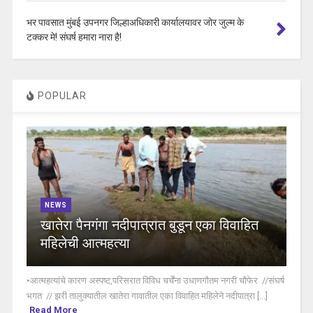
भर पावसात मुंबई उपनगर जिल्हाअधिकारी कार्यालयावर जोर जुल्म के
टक्कर मे! संघर्ष हमारा नारा है!
POPULAR
NEWS
खातेरा पैनगंगा नदीपात्रात बुडून एका विवाहित
महिलेची आत्महत्या
•आत्महत्यांचे कारण अस्पष्ट,परिसरात विविध चर्चेंना उधाणगौतम नगरी चौफेर //संघर्ष
भगत // झरी तालुक्यातील खातेरा गावातील एका विवाहित महिलेने नदीपात्रा [...]
Read More