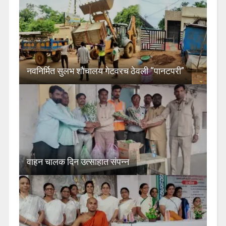
नवनिर्मित सुलभ शौचालय गेटवरच ठेवली “पानटपरी”
वाहन चालक दिन उत्साहात संपन्न