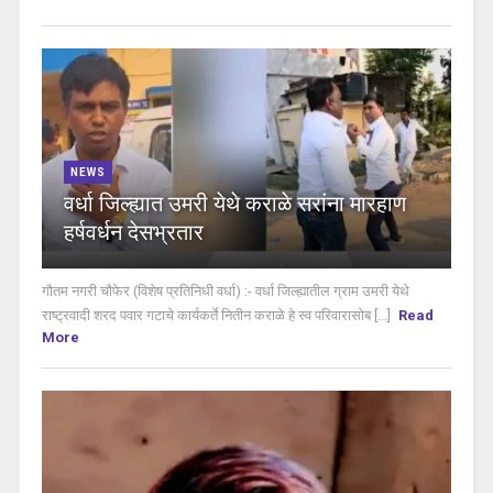
NEWS
वर्धा जिल्ह्यात उमरी येथे कराळे सरांना मारहाण
हर्षवर्धन देसभ्रतार
गौतम नगरी चौफेर (विशेष प्रतिनिधी वर्धा) :- वर्धा जिल्ह्यातील ग्राम उमरी येथे
राष्ट्रवादी शरद पवार गटाचे कार्यकर्ते नितीन कराळे हे स्व परिवारासोब [...]
Read
More