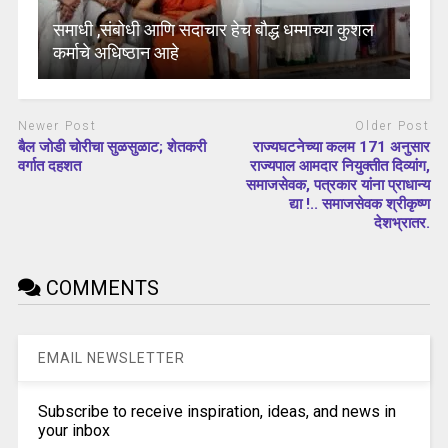
समाधी ,संबोधी आणि सदाचार हेच बौद्ध धम्माच्या कुशल
कर्माचे अधिष्ठान आहे
Newer Post
Older Post
बैल जोडी चोरीचा सुळसुळाट; शेतकरी
राज्यघटनेच्या कलम 171 अनुसार
वर्गात दहशत
राज्यपाल आमदार नियुक्तीत दिव्यांग,
समाजसेवक, पत्रकार यांना प्राधान्य
द्या !.. समाजसेवक श्रीकृष्ण
देशभ्रातर.
COMMENTS
EMAIL NEWSLETTER
Subscribe to receive inspiration, ideas, and news in
your inbox