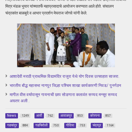
मित्र मंडळ भुयार यांच्यातर्फे महाप्रसादाचे आयोजन करण्यात आले होते. संचालन
चंद्रकांत बाळबुदे व आभार प्रदर्शन मेघराज जोगवे यांनी केले.
आशादेवी मराठी प्राथमिक विद्यामंदिर राजुरा येथे योग दिवस उत्साहात साजरा.
भारतीय बौद्ध महासभा नागपूर जिल्हा पश्चिम शाखा कार्यकारणी निवड/ पुनर्गठन
मागील वीस वर्षापासून गायनाची छाप सोडणारा कलावंत सय्यद मन्सूर सय्यद
अख्तर अली .
News
आर्वी
आवाळपुर
कोरपना
1249
762
853
857
गडचांदुर
गडचिरोली
गोंदिया
चंद्रपूर
884
750
753
1164