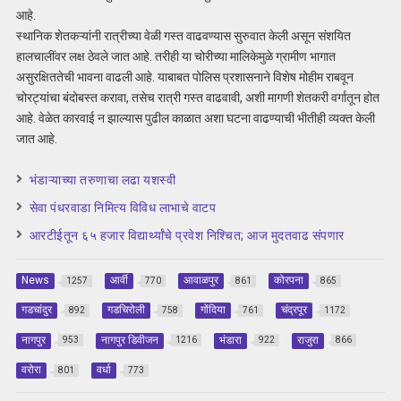
आहे.
स्थानिक शेतकऱ्यांनी रात्रीच्या वेळी गस्त वाढवण्यास सुरुवात केली असून संशयित
हालचालींवर लक्ष ठेवले जात आहे. तरीही या चोरीच्या मालिकेमुळे ग्रामीण भागात
असुरक्षिततेची भावना वाढली आहे. याबाबत पोलिस प्रशासनाने विशेष मोहीम राबवून
चोरट्यांचा बंदोबस्त करावा, तसेच रात्री गस्त वाढवावी, अशी मागणी शेतकरी वर्गातून होत
आहे. वेळेत कारवाई न झाल्यास पुढील काळात अशा घटना वाढण्याची भीतीही व्यक्त केली
जात आहे.
भंडाऱ्याच्या तरुणाचा लढा यशस्वी
सेवा पंधरवाडा निमित्य विविध लाभाचे वाटप
आरटीईतून ६५ हजार विद्यार्थ्यांचे प्रवेश निश्चित; आज मुदतवाढ संपणार
News
आर्वी
आवाळपुर
कोरपना
1257
770
861
865
गडचांदुर
गडचिरोली
गोंदिया
चंद्रपूर
892
758
761
1172
नागपुर
नागपुर डिवीजन
भंडारा
राजुरा
953
1216
922
866
वरोरा
वर्धा
801
773