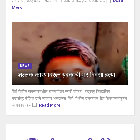
राष्ट्रवादी शरद पवार गटाचे कार्यकर्ते नितीन कराळे हे स्व परिवारासोब [...]
Read
More
NEWS
शुल्लक कारणावरून युवकाची भर दिवसा हत्या
बिबी येथील रामनगरमधील घटनागौतम नगरी चौफेर - चंद्रपूर जिल्ह्यतिल
गडचांदूर पोलिस ठाणे जवळच असलेल्या बिबी येथील रामनगरमधील शिवराज पांडुरंग
जाधव (२१) य [...]
Read More