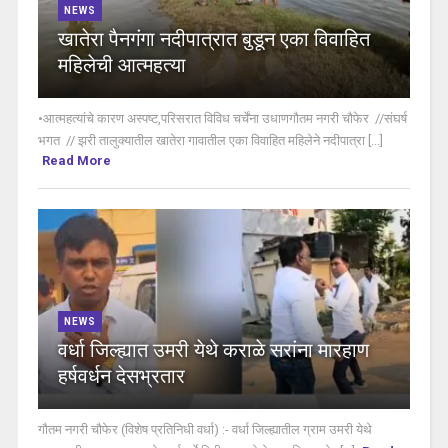
NEWS
खातेरा पैनगंगा नदीपात्रात बुडून एका विवाहित
महिलेची आत्महत्या
•आत्महत्यांचे कारण अस्पष्ट,परिसरात विविध चर्चेंना उधाणगौतम नगरी चौफेर //संघर्ष
भगत // झरी तालुक्यातील खातेरा गावातील एका विवाहित महिलेने नदीपात्रा [...]
Read More
NEWS
वर्धा जिल्ह्यात उमरी येथे कराळे सरांना मारहाण
हर्षवर्धन देसभ्रतार
गौतम नगरी चौफेर (विशेष प्रतिनिधी वर्धा) :- वर्धा जिल्ह्यातील ग्राम उमरी येथे