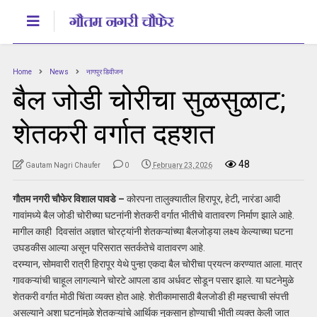
Home
News
नागपुर डिवीजन
बैल जोडी चोरीचा सुळसुळाट;
शेतकरी वर्गात दहशत
48
Gautam Nagri Chaufer
0
February 23, 2026
गौतम नगरी चौफेर विशाल पावडे –
कोरपना तालुक्यातील हिरापूर, हेटी, नारंडा आदी
गावांमध्ये बैल जोडी चोरीच्या घटनांनी शेतकरी वर्गात भीतीचे वातावरण निर्माण झाले आहे.
मागील काही दिवसांत अज्ञात चोरट्यांनी शेतकऱ्यांच्या बैलजोड्या लक्ष्य केल्याच्या घटना
उघडकीस आल्या असून परिसरात सतर्कतेचे वातावरण आहे.
दरम्यान, सोमवारी रात्री हिरापूर येथे पुन्हा एकदा बैल चोरीचा प्रयत्न करण्यात आला. मात्र
गावकऱ्यांची चाहूल लागल्याने चोरटे आपला डाव अर्धवट सोडून पसार झाले. या घटनेमुळे
शेतकरी वर्गात मोठी चिंता व्यक्त होत आहे. शेतीकामासाठी बैलजोडी ही महत्त्वाची संपत्ती
असल्याने अशा घटनांमुळे शेतकऱ्यांचे आर्थिक नुकसान होण्याची भीती व्यक्त केली जात