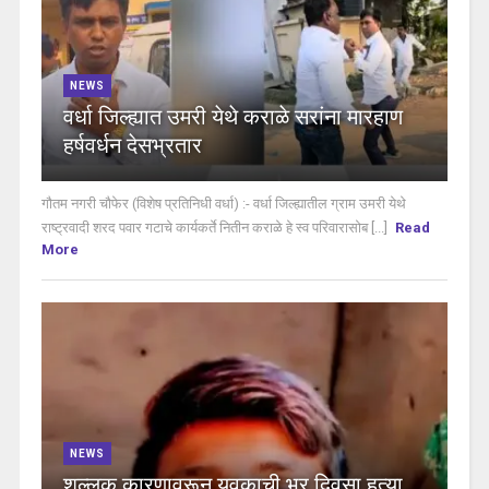
NEWS
वर्धा जिल्ह्यात उमरी येथे कराळे सरांना मारहाण
हर्षवर्धन देसभ्रतार
गौतम नगरी चौफेर (विशेष प्रतिनिधी वर्धा) :- वर्धा जिल्ह्यातील ग्राम उमरी येथे
राष्ट्रवादी शरद पवार गटाचे कार्यकर्ते नितीन कराळे हे स्व परिवारासोब [...]
Read
More
NEWS
शुल्लक कारणावरून युवकाची भर दिवसा हत्या