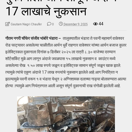
17 लाखाचे नुकसान
44
Gautam Nagri Chaufer
0
December 9, 2025
गौतम नगरी चौफेर संजीव भांबोरे भंडारा –
तालुक्यातील भंडारा ते पवनी महामार्ग वाकेश्वर
रोड फाट्यावर असलेल्या चाळीतील आर्यन धुर्वे राहणार वाकेश्वर यांच्या आर्यन बजाज कुलर
इलेक्ट्रिकल दुकानाला दिनांक ७ डिसेंबर २०२५ ला रात्री ८.३० वाजेच्या दरम्यान
शॉर्टसर्किट मुळे आग लागून अंदाजे जवळपास १५ लाखाचे नुकसान व काउंटर मध्ये
असलेल्या रोख १.५० लाख रुपये जळून व इलेक्ट्रिक सामान संपूर्ण जळून खाक झाले.
त्यामुळे त्यांचे एकूण अंदाजे 17 लाख रुपयांचे नुकसान झालेले आहे.आग नियंत्रित न
झाल्यामुळे पवनी वरून १ व भंडारा येथून २ अग्निशामक दलाच्या गाड्या बोलावण्यात आल्या
होत्या .त्यामुळे आग नियंत्रणात आली असून संपूर्ण दुकानाची राख रांगोळी झालेली आहे.