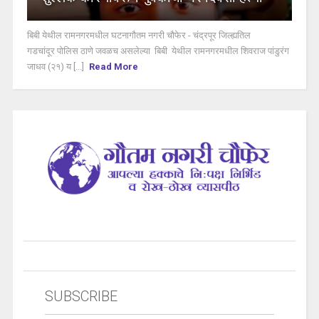
बिबी येथील रामनगरमधील घटनागौतम नगरी चौफेर - चंद्रपूर जिल्ह्यतिल
गडचांदूर पोलिस ठाणे जवळच असलेल्या बिबी येथील रामनगरमधील शिवराज पांडुरंग
जाधव (२१) य [...]
Read More
SUBSCRIBE