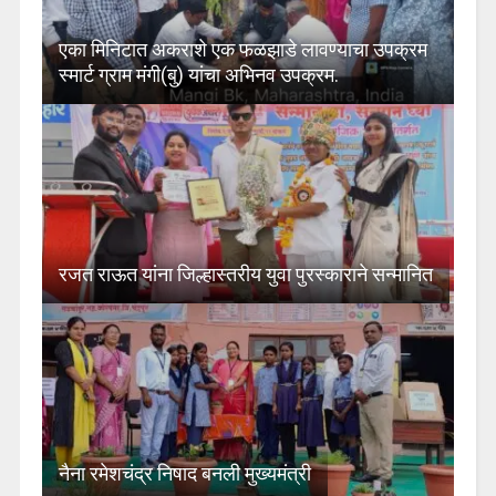
एका मिनिटात अकराशे एक फळझाडे लावण्याचा उपक्रम
स्मार्ट ग्राम मंगी(बु) यांचा अभिनव उपक्रम.
रजत राऊत यांना जिल्हास्तरीय युवा पुरस्काराने सन्मानित
नैना रमेशचंद्र निषाद बनली मुख्यमंत्री