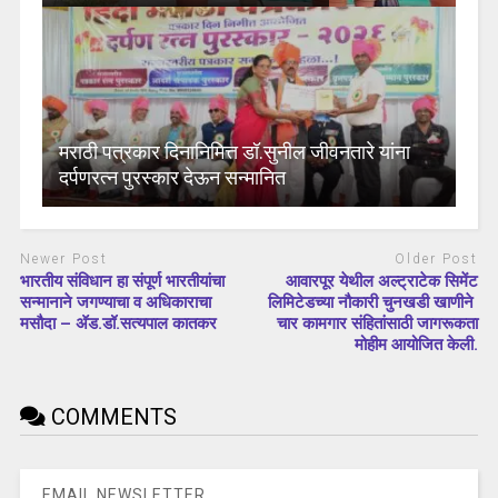
मराठी पत्रकार दिनानिमित्त डॉ.सुनील जीवनतारे यांना
दर्पणरत्न पुरस्कार देऊन सन्मानित
Newer Post
Older Post
भारतीय संविधान हा संपूर्ण भारतीयांचा
आवारपूर येथील अल्ट्राटेक सिमेंट
सन्मानाने जगण्याचा व अधिकाराचा
लिमिटेडच्या नौकारी चुनखडी खाणीने
मसौदा – ॲड.डॉ.सत्यपाल कातकर
चार कामगार संहितांसाठी जागरूकता
मोहीम आयोजित केली.
COMMENTS
EMAIL NEWSLETTER