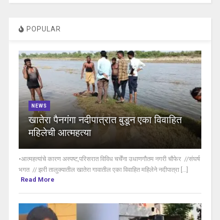
POPULAR
NEWS
खातेरा पैनगंगा नदीपात्रात बुडून एका विवाहित
महिलेची आत्महत्या
•आत्महत्यांचे कारण अस्पष्ट,परिसरात विविध चर्चेंना उधाणगौतम नगरी चौफेर //संघर्ष
भगत // झरी तालुक्यातील खातेरा गावातील एका विवाहित महिलेने नदीपात्रा [...]
Read More