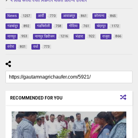
५ लाख रूपया पर्यंत मिळणार मोफत आरोग्य उपचार
News
आर्वी
आवाळपुर
कोरपना
1257
770
861
865
गडचांदुर
गडचिरोली
गोंदिया
चंद्रपूर
892
758
761
1172
नागपुर
नागपुर डिवीजन
भंडारा
राजुरा
953
1216
922
866
वरोरा
वर्धा
801
773
RECOMMENDED FOR YOU