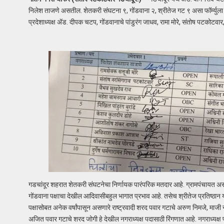
निलेश ताजणे असतील. शेतकरी संघटना ९, गोंडवाना २, श्रीतेज गट ९ असा फॉर्म्युला
प्रदेशाध्यक्ष ॲड. दीपक चटप, गोंडवानाचे पांडुरंग जाधव, रामा मोरे, संतोष पटकोटवा
गडचांदूर शहरात शेतकरी संघटनेचा निर्णायक पारंपरिक मतदार आहे. ग्रामपंचायत असतान
गोंडवाना पक्षाचा देखील आदिवासीबहुल भागात प्रभाव आहे. तसेच श्रीतेज प्रतिष्ठान य
पक्षासोबत अनेक वर्षांपासून असणारे राष्ट्रवादी शरद पवार गटाचे अरुण निमजे, माज
अजित पवार गटाचे शरद जोगी हे देखील नगराध्यक्ष पदासाठी रिंगणात आहे. नगराध्यक्ष