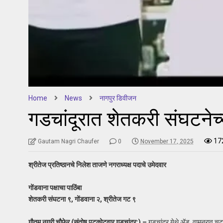
Home
News
नागपुर डिवीजन
गडचांदूरात शेतकरी संघटनेच्
17
Gautam Nagri Chaufer
0
November 17, 2025
श्रीतेज प्रतिष्ठानचे निलेश ताजणे नगराध्यक्ष पदाचे उमेदवार
गोंडवाना पक्षाचा पाठिंबा
शेतकरी संघटना ९, गोंडवाना २, श्रीतेज गट ९
गौतम नगरी चौफेर (संतोष पटकोटवार गडचांदूर:) –
गडचांदूर येथे ॲड. वामनराव चटप 