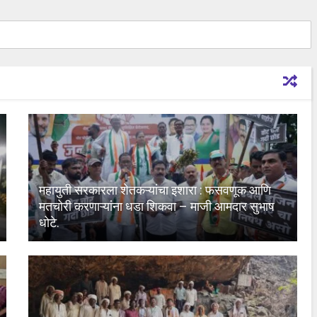
महायुती सरकारला शेतकऱ्यांचा इशारा : फसवणूक आणि
मतचोरी करणाऱ्यांना धडा शिकवा – माजी आमदार सुभाष
धोटे.