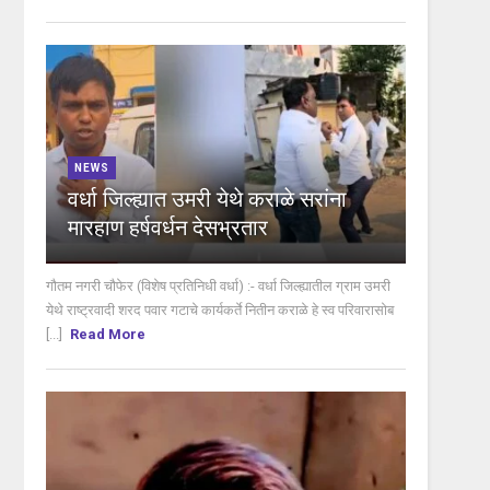
NEWS
वर्धा जिल्ह्यात उमरी येथे कराळे सरांना
मारहाण हर्षवर्धन देसभ्रतार
गौतम नगरी चौफेर (विशेष प्रतिनिधी वर्धा) :- वर्धा जिल्ह्यातील ग्राम उमरी
येथे राष्ट्रवादी शरद पवार गटाचे कार्यकर्ते नितीन कराळे हे स्व परिवारासोब
[...]
Read More