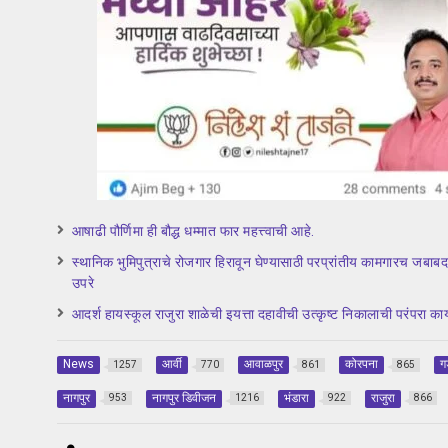
आषाढी पौर्णिमा ही बौद्ध धम्मात फार महत्त्वाची आहे.
स्थानिक भुमिपुत्राचे रोजगार हिरावून घेण्यासाठी परप्रांतीय कामगारच 
उपरे
आदर्श हायस्कूल राजुरा शाळेची इयत्ता दहावीची उत्कृष्ट निकालाची परंपरा का
News
आर्वी
आवाळपुर
कोरपना
ग
1257
770
861
865
नागपुर
नागपुर डिवीजन
भंडारा
राजुरा
953
1216
922
866