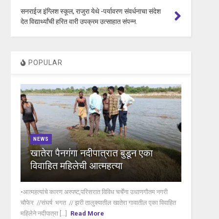
सनराईज इंग्लिश स्कूल, राजुरा येथे -पर्यावरण संवर्धनाचा संदेश
देत विद्यार्थ्यांची हरित वारी उपक्रम उत्साहात संपन्न.
POPULAR
NEWS
खातेरा पैनगंगा नदीपात्रात बुडून एका
विवाहित महिलेची आत्महत्या
•आत्महत्यांचे कारण अस्पष्ट,परिसरात विविध चर्चेंना उधाणगौतम नगरी
चौफेर //संघर्ष भगत // झरी तालुक्यातील खातेरा गावातील एका विवाहित
महिलेने नदीपात्रा [...]
Read More