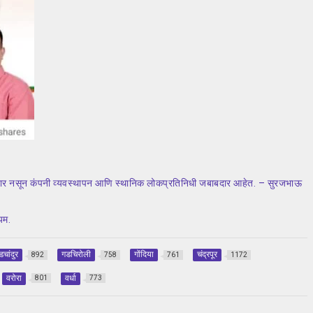
जबाबदार नसून कंपनी व्यवस्थापन आणि स्थानिक लोकप्रतिनिधी जबाबदार आहेत. – सुरजभाऊ
यम.
डचांदुर
गडचिरोली
गोंदिया
चंद्रपूर
892
758
761
1172
वरोरा
वर्धा
801
773