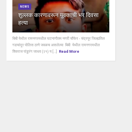
NEWS
शुल्लक कारणावरून युवकाची भर दिवसा
हत्या
बिबी येथील रामनगरमधील घटनागौतम नगरी चौफेर - चंद्रपूर जिल्ह्यतिल
गडचांदूर पोलिस ठाणे जवळच असलेल्या बिबी येथील रामनगरमधील
शिवराज पांडुरंग जाधव (२१) य [...]
Read More