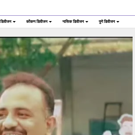
 डिवीजन
कोंकण डिवीजन
नासिक डिवीजन
पुणे डिवीजन