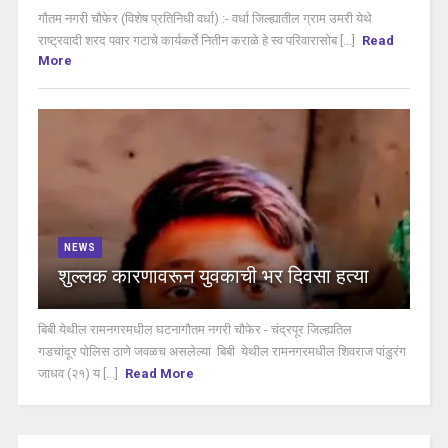
गौतम नगरी चौफेर (विशेष प्रतिनिधी वर्धा) :- वर्धा जिल्ह्यातील ग्राम उमरी येथे
राष्ट्रवादी शरद पवार गटाचे कार्यकर्ते नितीन कराळे हे स्व परिवारासोब [...]
Read
More
NEWS
शुल्लक कारणावरून युवकाची भर दिवसा हत्या
बिबी येथील रामनगरमधील घटनागौतम नगरी चौफेर - चंद्रपूर जिल्ह्यतिल
गडचांदूर पोलिस ठाणे जवळच असलेल्या बिबी येथील रामनगरमधील शिवराज पांडुरंग
जाधव (२१) य [...]
Read More