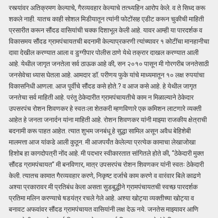
रस्त्यांवर अतिक्रमण केल्याचे, गैरव्यवहार केल्याचे तत्थ्यहिन आरोप केले. व ते सिध्द करू
शकले नाही. यातच काही सोशल मिडीयातून त्यांनी फोटोंसह एडीट करून चुकीची माहिती
प्रसारीत करून सौंदड वासियांची चक्क दिशाभूल केली आहे. यावर आम्ही या पारदर्शक व
विकासमय सौंदड ग्रामपंचायतची बदनामी केल्याप्रकरणी त्यांच्यावर १ कोटींचा मानहानीचा
दावा देखील करण्यात आला व डुग्गीपार पोलीस ठाणे येथे तक्रार दाखल करण्यात आली
आहे. येथील जागृत जनतेला सर्व ठाऊक आहे की, सन २०१० पासून मी गोरगरीब जनतेसाठी
जनसेवेचा ध्यास घेतला आहे. आमदार डॉ. परीणय फुके यांचे माध्यमातून १० लक्ष रुपयांचा
विकासनिधी आणला. आज पूर्वीचे सौंदड कसे होते.? व आज कसे आहे. हे येथील जागृत
जनतेचा सर्व माहिती आहे. परंतू ठेकेदारीत ग्रामपंचायतीचे काम न मिळाल्याने ठेकेदार
उपसरपंच रोशन शिवणकर हे स्वतःला शेतकरी म्हणविणारे एक कमिशन लाटणारे व्यक्ती
आहेत हे जनता जनार्दन यांना माहिती आहे. रोशन शिवणकर यांनी माझ्या राजकीय क्षेत्राची
बदनामी करू पाहत आहेत. त्यात शुभम जनबंधू हे सुद्धा सामिल असून अवैध बेहिशेबी
मालमत्ता आज यांकडे आली कुठून. मी आजपर्यंत केलेल्या प्रत्येक कामाचा लेखाजोखा
हिशोब हा कागदोपत्री नोंद आहे. मी पदभार स्वीकारतात सांगितले होते की, “ठेकेदारी मुक्त
सौंदड ग्रामपंचायत” मी बनविणार, मात्र उपसरपंच रोशन शिवणकर यांनी स्वतः ठेकेदारी
केली. त्यातच कामात गैरव्यवहार करणे, निकृष्ट दर्जाचे काम करणे व वारंवार बिले काढणे
अश्या प्रकारावर मी प्रतिबंध केला असता सुडबुद्धीने ग्रामपंचायतची स्वच्छ पारदर्शक
प्रतिमा मलिन करण्याचे षडयंत्र रचले गेले आहे. अश्या खोट्या व्यक्तीच्या खोट्या व
बनावट अफवांवर सौंदड ग्रामपंचायत वासियांनी लक्ष देऊ नये. जनतेस माझ्यावर आणि