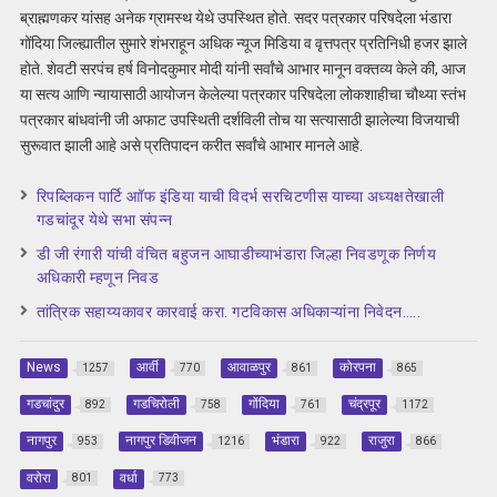
ब्राह्मणकर यांसह अनेक ग्रामस्थ येथे उपस्थित होते. सदर पत्रकार परिषदेला भंडारा
गोंदिया जिल्ह्यातील सुमारे शंभराहून अधिक न्यूज मिडिया व वृत्तपत्र प्रतिनिधी हजर झाले
होते. शेवटी सरपंच हर्ष विनोदकुमार मोदी यांनी सर्वांचे आभार मानून वक्तव्य केले की, आज
या सत्य आणि न्यायासाठी आयोजन केलेल्या पत्रकार परिषदेला लोकशाहीचा चौथ्या स्तंभ
पत्रकार बांधवांनी जी अफाट उपस्थिती दर्शविली तोच या सत्यासाठी झालेल्या विजयाची
सुरूवात झाली आहे असे प्रतिपादन करीत सर्वांचे आभार मानले आहे.
रिपब्लिकन पार्टि आॉफ इंडिया याची विदर्भ सरचिटणीस याच्या अध्यक्षतेखाली
गडचांदूर येथे सभा संपन्न
डी जी रंगारी यांची वंचित बहुजन आघाडीच्याभंडारा जिल्हा निवडणूक निर्णय
अधिकारी म्हणून निवड
तांत्रिक सहाय्यकावर कारवाई करा. गटविकास अधिकाऱ्यांना निवेदन…..
News
आर्वी
आवाळपुर
कोरपना
1257
770
861
865
गडचांदुर
गडचिरोली
गोंदिया
चंद्रपूर
892
758
761
1172
नागपुर
नागपुर डिवीजन
भंडारा
राजुरा
953
1216
922
866
वरोरा
वर्धा
801
773