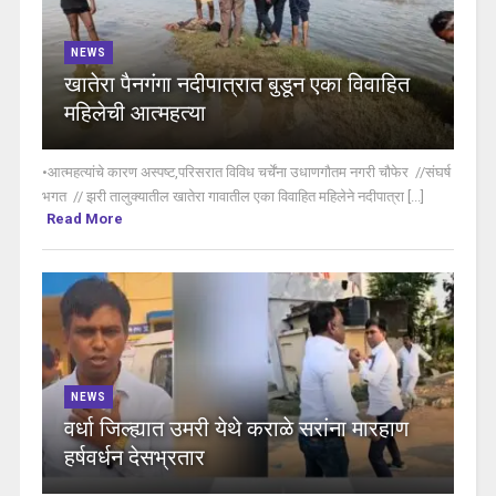
NEWS
खातेरा पैनगंगा नदीपात्रात बुडून एका विवाहित
महिलेची आत्महत्या
•आत्महत्यांचे कारण अस्पष्ट,परिसरात विविध चर्चेंना उधाणगौतम नगरी चौफेर //संघर्ष
भगत // झरी तालुक्यातील खातेरा गावातील एका विवाहित महिलेने नदीपात्रा [...]
Read More
NEWS
वर्धा जिल्ह्यात उमरी येथे कराळे सरांना मारहाण
हर्षवर्धन देसभ्रतार