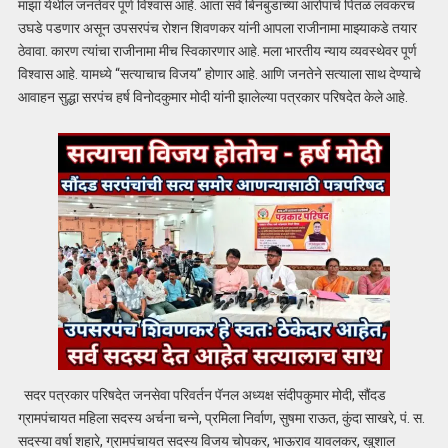
माझा येथील जनतेवर पूर्ण विश्वास आहे. आता सर्व बिनबुडाच्या आरोपांचे पितळ लवकरच
उघडे पडणार असून उपसरपंच रोशन शिवणकर यांनी आपला राजीनामा माझ्याकडे तयार
ठेवावा. कारण त्यांचा राजीनामा मीच स्विकारणार आहे. मला भारतीय न्याय व्यवस्थेवर पूर्ण
विश्वास आहे. यामध्ये “सत्याचाच विजय” होणार आहे. आणि जनतेने सत्याला साथ देण्याचे
आवाहन सुद्धा सरपंच हर्ष विनोदकुमार मोदी यांनी झालेल्या पत्रकार परिषदेत केले आहे.
सदर पत्रकार परिषदेत जनसेवा परिवर्तन पॅनल अध्यक्ष संदीपकुमार मोदी, सौंदड
ग्रामपंचायत महिला सदस्य अर्चना चन्ने, प्रमिला निर्वाण, सुषमा राऊत, कुंदा साखरे, पं. स.
सदस्या वर्षा शहारे, ग्रामपंचायत सदस्य विजय चोपकर, भाऊराव यावलकर, खुशाल