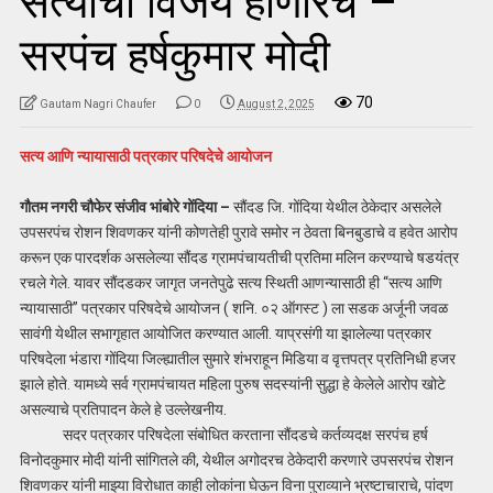
सत्याचा विजय होणारच –
सरपंच हर्षकुमार मोदी
70
Gautam Nagri Chaufer
0
August 2, 2025
सत्य आणि न्यायासाठी पत्रकार परिषदेचे आयोजन
गौतम नगरी चौफेर संजीव भांबोरे गोंदिया –
सौंदड जि. गोंदिया येथील ठेकेदार असलेले
उपसरपंच रोशन शिवणकर यांनी कोणतेही पुरावे समोर न ठेवता बिनबुडाचे व हवेत आरोप
करून एक पारदर्शक असलेल्या सौंदड ग्रामपंचायतीची प्रतिमा मलिन करण्याचे षडयंत्र
रचले गेले. यावर सौंदडकर जागृत जनतेपुढे सत्य स्थिती आणन्यासाठी ही “सत्य आणि
न्यायासाठी” पत्रकार परिषदेचे आयोजन ( शनि. ०२ ऑगस्ट ) ला सडक अर्जूनी जवळ
सावंगी येथील सभागृहात आयोजित करण्यात आली. याप्रसंगी या झालेल्या पत्रकार
परिषदेला भंडारा गोंदिया जिल्ह्यातील सुमारे शंभराहून मिडिया व वृत्तपत्र प्रतिनिधी हजर
झाले होते. यामध्ये सर्व ग्रामपंचायत महिला पुरुष सदस्यांनी सुद्धा हे केलेले आरोप खोटे
असल्याचे प्रतिपादन केले हे उल्लेखनीय.
सदर पत्रकार परिषदेला संबोधित करताना सौंदडचे कर्तव्यदक्ष सरपंच हर्ष
विनोदकुमार मोदी यांनी सांगितले की, येथील अगोदरच ठेकेदारी करणारे उपसरपंच रोशन
शिवणकर यांनी माझ्या विरोधात काही लोकांना घेऊन विना पुराव्याने भ्रष्टाचाराचे, पांदण