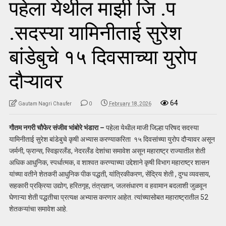
पहेला येथील माझी जि .प
.सदस्या यामिनीताई सुरेश
बांडेबुचे १५ दिवसाच्या युरोप
दौऱ्यावर
64
Gautam Nagri Chaufer
0
February 18, 2026
गौतम नगरी चौफेर संजीव भांबोरे भंडारा –
पहेला येथील माजी जिल्हा परिषद सदस्या
यामिनीताई सुरेश बांडेबुचे कृषी अभ्यास करण्याकरिता १५ दिवसांच्या युरोप दौऱ्यावर असून
जर्मनी, फ्रान्स, स्विझरलँड, नेदरलँड देशांचा समावेश असून महाराष्ट्र राज्यातील शेती
अधिक आधुनिक, स्पर्धात्मक, व शाश्वत करण्याच्या उद्देशाने कृषी विभाग महाराष्ट्र शासन
यांच्या वतीने शेतकरी आधुनिक पीक पद्धती, यांत्रिकीकरण, सेंद्रिय शेती , दुग्ध व्यवसाय,
सहकारी प्रक्रिया उद्योग, हरितगृह, तंत्रज्ञान, जलसंधारण व हवामान बदलाशी जुळवून
घेणाऱ्या शेती पद्धतीचा प्रत्यक्ष अभ्यास करणार आहेत. त्यांच्यासोबत महाराष्ट्रातील 52
शेतकऱ्यांचा समावेश आहे.