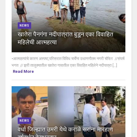
NEWS
खातेरा पैनगंगा नदीपात्रात बुडून एका विवाहित
महिलेची आत्महत्या
•आत्महत्यांचे कारण अस्पष्ट,परिसरात विविध चर्चेंना उधाणगौतम नगरी चौफेर //संघर्ष
भगत // झरी तालुक्यातील खातेरा गावातील एका विवाहित महिलेने नदीपात्रा [...]
Read More
NEWS
वर्धा जिल्ह्यात उमरी येथे कराळे सरांना मारहाण