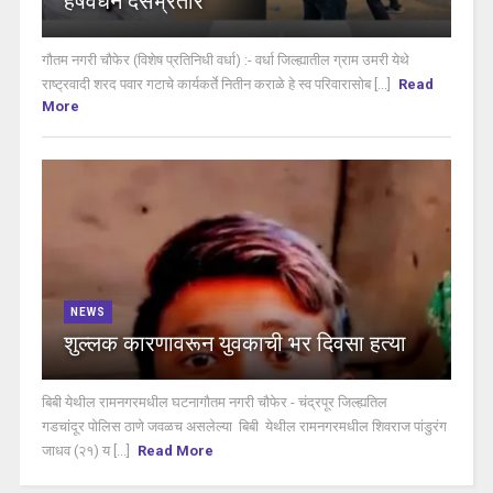
हर्षवर्धन देसभ्रतार
गौतम नगरी चौफेर (विशेष प्रतिनिधी वर्धा) :- वर्धा जिल्ह्यातील ग्राम उमरी येथे
राष्ट्रवादी शरद पवार गटाचे कार्यकर्ते नितीन कराळे हे स्व परिवारासोब [...]
Read
More
NEWS
शुल्लक कारणावरून युवकाची भर दिवसा हत्या
बिबी येथील रामनगरमधील घटनागौतम नगरी चौफेर - चंद्रपूर जिल्ह्यतिल
गडचांदूर पोलिस ठाणे जवळच असलेल्या बिबी येथील रामनगरमधील शिवराज पांडुरंग
जाधव (२१) य [...]
Read More