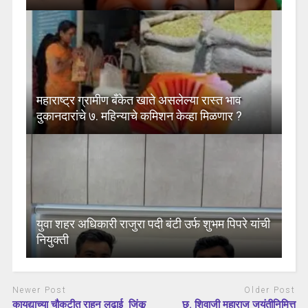
महाराष्ट्र ग्रामीण बँकेत खाते असलेल्या रास्त भाव
दुकानदारांचे ७. महिन्याचे कमिशन केव्हा मिळणार ?
युवा शहर अधिकारी राजुरा पदी बंटी उर्फ शुभम पिपरे यांची
नियुक्ती
Newer Post
Older Post
कायद्याच्या चौकटीत राहून लढाई जिंकू
छ. शिवाजी महाराज जयंतीनिमित्त