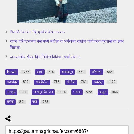
विनाविलंब आरटीई प्रवेश बंधनकारक
राज्य परिवहनच्या बस मध्ये महिला व अपंगाना राखीव जागेवरच प्रवासाचा लाभ
मिळावा
जनजातीय गौरव दिनानिमित्त विविध स्पर्धा संपन्न.
News
आर्वी
आवाळपुर
कोरपना
1257
770
861
865
गडचांदुर
गडचिरोली
गोंदिया
चंद्रपूर
892
758
761
1172
नागपुर
नागपुर डिवीजन
भंडारा
राजुरा
953
1216
922
866
वरोरा
वर्धा
801
773