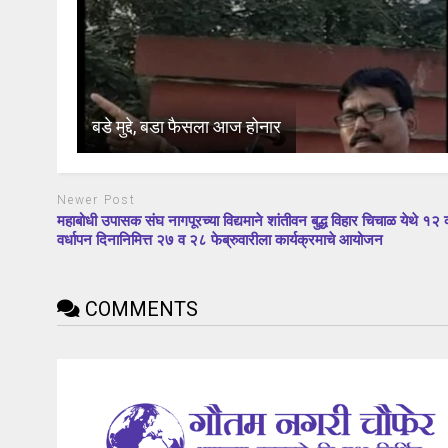
बडे मुद्दे, बडा फैसला आज होनार
Newer Post
महाबोधी उपासक संघ नागपूरच्या विद्यमाने शांतीवन बुद्ध विहार चिचाळ येथे १२ व
वर्धापन दिनानिमित्त २७ व २८ फेब्रुवारीला कार्यक्रमाचे आयोजन
COMMENTS