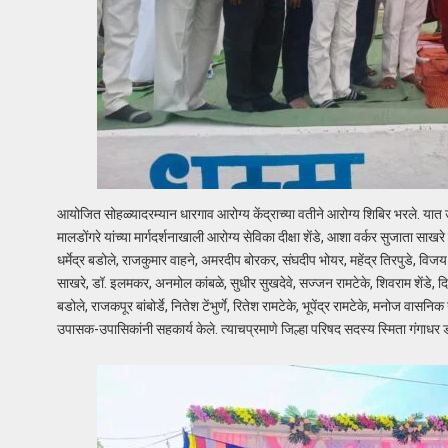
आयोजित सोहळ्यादरम्यान धारगाव आरोग्य केंद्राच्या वतीने आरोग्य शिबिर भरले. य
मालडोंगरे यांच्या मार्गदर्शनाखाली आरोग्य सेविका दीक्षा शेंडे, आशा वर्कर सुजाता 
धर्मेद्र बडोले, राजकुमार वाहने, अमरदीप बोरकर, संघदीप भोयर, महेंद्र तिरपुडे, विजय 
साखरे, डॉ. इलमकर, अनमोल कांबळे, सुधीर सुखदेवे, सज्जन रामटेके, शिवराम शेंडे, 
बडोले, राजकपूर बांबोर्डे, नितेश टेंभुर्णे, रितेश रामटेके, भूपेंद्र रामटेके, मनोज वासन
उपासक-उपासिकांनी सहकार्य केले. त्याचप्रमाणे जिल्हा परिषद सदस्य स्मिता गंगाधर 