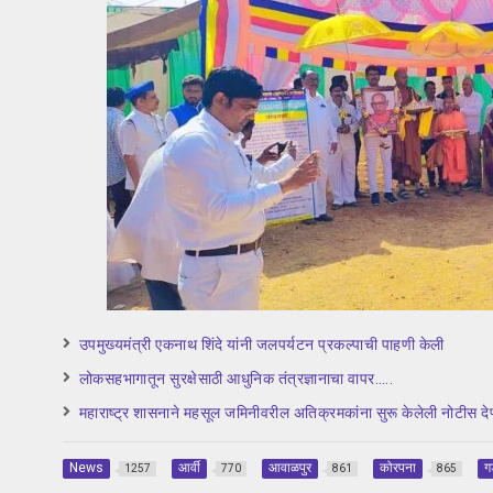
उपमुख्यमंत्री एकनाथ शिंदे यांनी जलपर्यटन प्रकल्पाची पाहणी केली
लोकसहभागातून सुरक्षेसाठी आधुनिक तंत्रज्ञानाचा वापर…..
महाराष्ट्र शासनाने महसूल जमिनीवरील अतिक्रमकांना सुरू केलेली नोटीस देण्
News
आर्वी
आवाळपुर
कोरपना
ग
1257
770
861
865