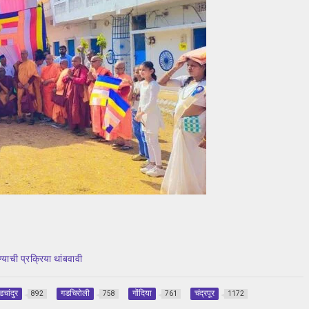
याची प्रक्रिया थांबवावी
डचांदुर
गडचिरोली
गोंदिया
चंद्रपूर
892
758
761
1172