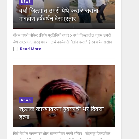
NEWS
वर्धा जिल्ह्यात उमरी येथे कराळे सरांना
मारहाण हर्षवर्धन देसभ्रतार
गौतम नगरी चौफेर (विशेष प्रतिनिधी वर्धा) :- वर्धा जिल्ह्यातील ग्राम उमरी
येथे राष्ट्रवादी शरद पवार गटाचे कार्यकर्ते नितीन कराळे हे स्व परिवारासोब
[...]
Read More
NEWS
शुल्लक कारणावरून युवकाची भर दिवसा
हत्या
बिबी येथील रामनगरमधील घटनागौतम नगरी चौफेर - चंद्रपूर जिल्ह्यतिल