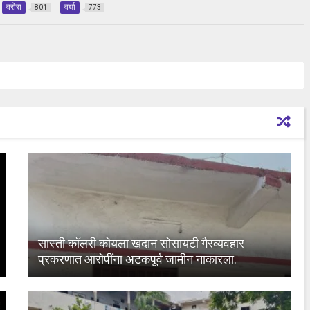
वरोरा
वर्धा
801
773
सास्ती कॉलरी कोयला खदान सोसायटी गैरव्यवहार
प्रकरणात आरोपींना अटकपूर्व जामीन नाकारला.