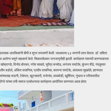
ात उपासक-उपासिकांनी बीपी व शुगर तपासणी केली. जवळपास ६३ जणांनी लाभ घेतला. डॉ. सविता
साखरे व आरोग्य चमूने सहकार्य केले. सिकलसेलवर जनजागृतीही झाली. कार्यक्रम यशस्वी करण्याकरता
खोब्रागडे, विनोद बोरकर, नरेश साखरे, सुरेंद्र बन्सोड, धनंजय रामटेके, कुंजन शेंडे, नंदकुमार
दिलीप बडोले, अंकित वासनिक, प्रदीप वासनिक, कल्पना रामटेके, अंतकला सुखदेवे, ज्ञानपाल
िक यांच्यासह माडगी, टेकेपार, खुटसावरी, राजेगांव, वाघबोडी, खुर्शिपार, गुंथारा व परीसरातील
डोंगरे यांच्या तर्फे समाज प्रबोधनाचा कार्यक्रम आयोजित करण्यात आला होता.