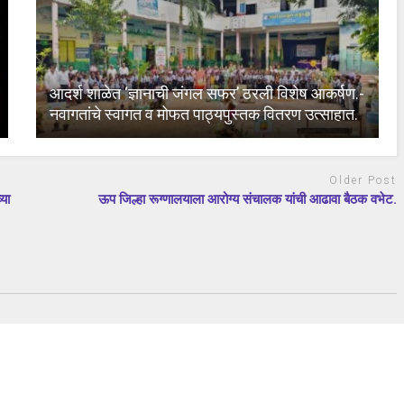
आदर्श शाळेत ‘ज्ञानाची जंगल सफर’ ठरली विशेष आकर्षण.-
नवागतांचे स्वागत व मोफत पाठ्यपुस्तक वितरण उत्साहात.
Older Post
्या
ऊप जिल्हा रूग्णालयाला आरोग्य संचालक यांची आढावा बैठक वभेट.