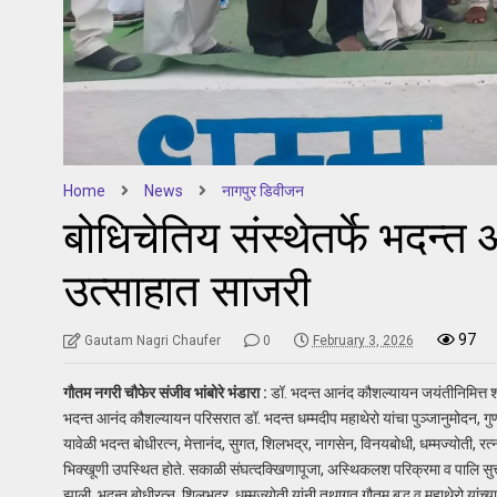
Home
News
नागपुर डिवीजन
बोधिचेतिय संस्थेतर्फे भदन्
उत्साहात साजरी
97
Gautam Nagri Chaufer
0
February 3, 2026
गौतम नगरी चौफेर संजीव भांबोरे भंडारा :
डॉ. भदन्त आनंद कौशल्यायन जयंतीनिमित्त शन
भदन्त आनंद कौशल्यायन परिसरात डॉ. भदन्त धम्मदीप महाथेरो यांचा पुञ्जानुमोदन, गु
यावेळी भदन्त बोधीरत्न, मेत्तानंद, सुगत, शिलभद्र, नागसेन, विनयबोधी, धम्मज्योती, र
भिक्खूणी उपस्थित होते. सकाळी संघत्दक्खिणापूजा, अस्थिकलश परिक्रमा व पालि सुत्त 
झाली. भदन्त बोधीरत्न, शिलभद्र, धम्मज्योती यांनी तथागत गौतम बुद्ध व महाथेरो यांच