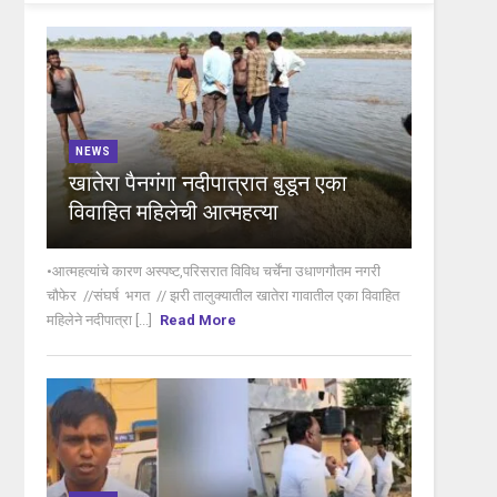
NEWS
खातेरा पैनगंगा नदीपात्रात बुडून एका
विवाहित महिलेची आत्महत्या
•आत्महत्यांचे कारण अस्पष्ट,परिसरात विविध चर्चेंना उधाणगौतम नगरी
चौफेर //संघर्ष भगत // झरी तालुक्यातील खातेरा गावातील एका विवाहित
महिलेने नदीपात्रा [...]
Read More