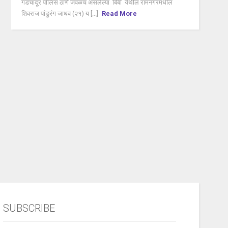
गडचांदूर पोलिस ठाणे जवळच असलेल्या बिबी येथील रामनगरमधील
शिवराज पांडुरंग जाधव (२१) य [...]
Read More
SUBSCRIBE