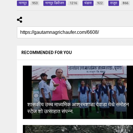
नागपुर
नागपुर डिवीजन
भंडारा
राजुरा
953
1216
922
866
RECOMMENDED FOR YOU
शासकीय उच्च माध्यमिक आश्रमशाळा देवाडा येथे संमोहन
स्टेज शो उत्साहात संपन्न.