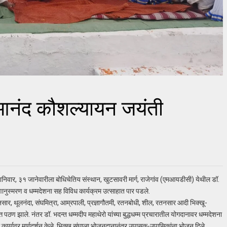
त आनंद कौशल्यायन जयंती
िवार, ३१ जानेवारीला बोधिचेतिय संस्थान, खुटसावरी मार्ग, राजेगांव (एमआयडीसी) येथील डॉ.
णानुस्मरण व धम्मदेशना सह विविध कार्यक्रम उत्साहात पार पडले.
त्नसार, थूलनंदा, संघमित्रा, आम्रपाली, प्रज्ञागौतमी, रतनबोधी, शील, रतनसार आदी भिक्खू-
पठण झाले. नंतर डॉ. भदन्त धम्मदीप महाथेरो यांच्या बुद्धधम्म प्रचारातील योगदानावर धम्मदेशना
्या कार्यावर मार्गदर्शन केले. भिक्खु संघाला भोजनदानानंतर उपासक-उपासिकांना भोजन दिले.