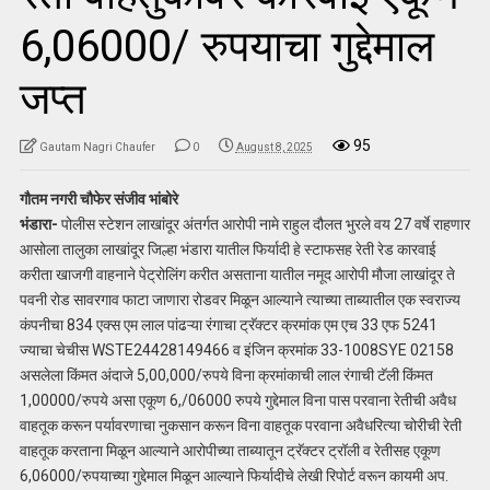
6,06000/ रुपयाचा गुद्देमाल
जप्त
95
Gautam Nagri Chaufer
0
August 8, 2025
गौतम नगरी चौफेर संजीव भांबोरे
भंडारा-
पोलीस स्टेशन लाखांदूर अंतर्गत आरोपी नामे राहुल दौलत भुरले वय 27 वर्षे राहणार
आसोला तालुका लाखांदूर जिल्हा भंडारा यातील फिर्यादी हे स्टाफसह रेती रेड कारवाई
करीता खाजगी वाहनाने पेट्रोलिंग करीत असताना यातील नमूद आरोपी मौजा लाखांदूर ते
पवनी रोड सावरगाव फाटा जाणारा रोडवर मिळून आल्याने त्याच्या ताब्यातील एक स्वराज्य
कंपनीचा 834 एक्स एम लाल पांढऱ्या रंगाचा ट्रॅक्टर क्रमांक एम एच 33 एफ 5241
ज्याचा चेचीस WSTE24428149466 व इंजिन क्रमांक 33-1008SYE 02158
असलेला किंमत अंदाजे 5,00,000/रुपये विना क्रमांकाची लाल रंगाची टॅली किंमत
1,00000/रुपये असा एकूण 6,/06000 रुपये गुद्देमाल विना पास परवाना रेतीची अवैध
वाहतूक करून पर्यावरणाचा नुकसान करून विना वाहतूक परवाना अवैधरित्या चोरीची रेती
वाहतूक करताना मिळून आल्याने आरोपीच्या ताब्यातून ट्रॅक्टर ट्रॉली व रेतीसह एकूण
6,06000/रुपयाच्या गुद्देमाल मिळून आल्याने फिर्यादीचे लेखी रिपोर्ट वरून कायमी अप.