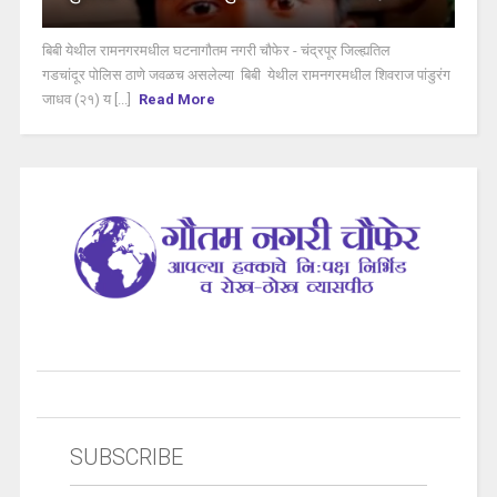
बिबी येथील रामनगरमधील घटनागौतम नगरी चौफेर - चंद्रपूर जिल्ह्यतिल
गडचांदूर पोलिस ठाणे जवळच असलेल्या बिबी येथील रामनगरमधील शिवराज पांडुरंग
जाधव (२१) य [...]
Read More
SUBSCRIBE