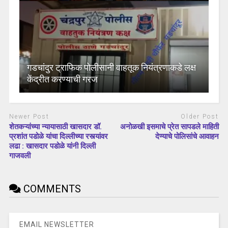
गडचांदुर ट्राफिक पोलीसानी वाहतूक नियंत्रणाकडे लक्ष
केंद्रीत करण्याची गरज
Newer Post
Older Post
शेतकऱ्यांच्या न्यायासाठी खासदार डॉ.
अनोळखी इसमाचे प्रेत सापडले माहिती
प्रशांत पडोळे यांचा दिल्लीच्या रस्त्यांवर
देण्याचे पोलिसांचे आवाहन
लढा : खासदार पडोळे यांनी दिल्ली
गाजवली
COMMENTS
EMAIL NEWSLETTER