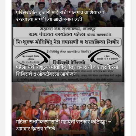
परिसरातील हजारो महिलांची पालगाव वाशियांच्या
रस्त्याच्या मागणीच्या आंदोलनात उडी
पहेला येथे निशुल्क मोतीबिंदू नेत्र तपासणी व शत्रक्रिया
शिबिराचे 5 ऑक्टोंबरला आयोजन
महिला सक्षमीकरणासाठी महायुती सरकार कटिबद्ध! –
आमदार देवराव भोंगळे