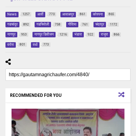
News
आर्वी
आवाळपुर
कोरपना
1257
770
861
865
गडचांदुर
गडचिरोली
गोंदिया
चंद्रपूर
892
758
761
1172
नागपुर
नागपुर डिवीजन
भंडारा
राजुरा
953
1216
922
866
वरोरा
वर्धा
801
773
RECOMMENDED FOR YOU