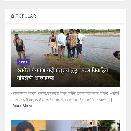
POPULAR
NEWS
खातेरा पैनगंगा नदीपात्रात बुडून एका विवाहित
महिलेची आत्महत्या
•आत्महत्यांचे कारण अस्पष्ट,परिसरात विविध चर्चेंना उधाणगौतम नगरी चौफेर //संघर्ष
भगत // झरी तालुक्यातील खातेरा गावातील एका विवाहित महिलेने नदीपात्रा [...]
Read More