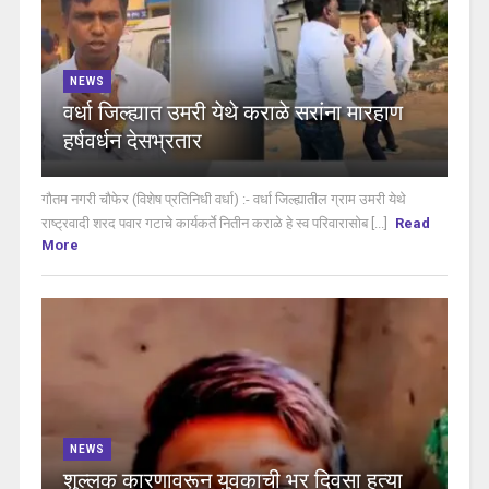
NEWS
वर्धा जिल्ह्यात उमरी येथे कराळे सरांना मारहाण
हर्षवर्धन देसभ्रतार
गौतम नगरी चौफेर (विशेष प्रतिनिधी वर्धा) :- वर्धा जिल्ह्यातील ग्राम उमरी येथे
राष्ट्रवादी शरद पवार गटाचे कार्यकर्ते नितीन कराळे हे स्व परिवारासोब [...]
Read
More
NEWS
शुल्लक कारणावरून युवकाची भर दिवसा हत्या