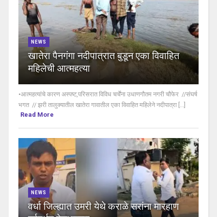
NEWS
खातेरा पैनगंगा नदीपात्रात बुडून एका विवाहित
महिलेची आत्महत्या
•आत्महत्यांचे कारण अस्पष्ट,परिसरात विविध चर्चेंना उधाणगौतम नगरी चौफेर //संघर्ष
भगत // झरी तालुक्यातील खातेरा गावातील एका विवाहित महिलेने नदीपात्रा [...]
Read More
NEWS
वर्धा जिल्ह्यात उमरी येथे कराळे सरांना मारहाण