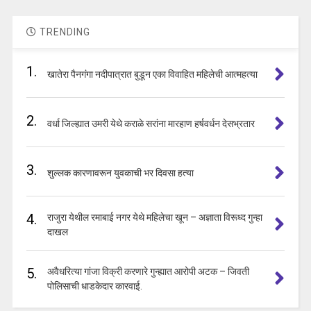
TRENDING
1.
खातेरा पैनगंगा नदीपात्रात बुडून एका विवाहित महिलेची आत्महत्या
2.
वर्धा जिल्ह्यात उमरी येथे कराळे सरांना मारहाण हर्षवर्धन देसभ्रतार
3.
शुल्लक कारणावरून युवकाची भर दिवसा हत्या
4.
राजुरा येथील रमाबाई नगर येथे महिलेचा खून – अज्ञाता विरूध्द गुन्हा
दाखल
5.
अवैधरित्या गांजा विक्री करणारे गुन्ह्यात आरोपी अटक – जिवती
पोलिसाची धाडकेदार कारवाई.