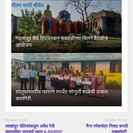
गडचांदूर येथे रिपब्लिकन चळवळीच्या चिंतन बैठकीचे
आयोजन
तालुकास्तरीय नवरत्न स्पर्धेत सोनुर्ली शाळेची उज्वल
कामगिरी.
Newer Post
Older Post
लाखांदूर पोलिसांकडून अवैध रेती
नैना रमेशचंद्र निषाद बनली
वाहतुकीवर कारवाई एकूण 6,06000/
मुख्यमंत्री.