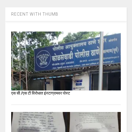
RECENT WITH THUMB
एस सी /एस टी विरोधात इंस्टाग्रामवर पोस्ट