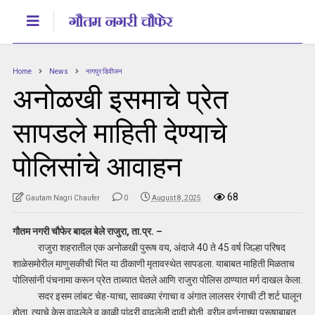
Home
News
नागपुर डिवीजन
अनोळखी इसमाचे प्रेत
सापडले माहिती देण्याचे
पोलिसांचे आवाहन
68
Gautam Nagri Chaufer
0
August 8, 2025
गौतम नगरी चौफेर बादल बेले राजुरा, ता.प्र. –
राजुरा शहरातील एक अनोळखी पुरूष वय, अंदाजे 40 ते 45 वर्ष जिल्हा परिषद
शाळेसमोरील माणुसकीची भिंत या ठीकाणी मृतावस्थेत सापडला. याबाबत माहिती मिळताच
पोलिसांनी पंचनामा करून प्रेत ताब्यात घेतले आणि राजुरा पोलिस ठाण्यात मर्ग दाखल केला.
सदर इसम लांबट चेह-याचा, सावळ्या रंगाचा व अंगात लालसर रंगाची टी शर्ट घालून
होता. त्याचे केस वाढलेले व काळी पांढरी वाढलेली दाढी होती. वरील वर्णनाच्या पुरूषाबाबत