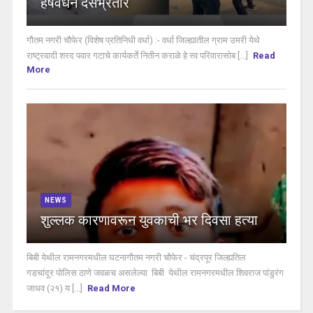
हर्षवर्धन देसभ्रतार
गौतम नगरी चौफेर (विशेष प्रतिनिधी वर्धा) :- वर्धा जिल्ह्यातील ग्राम उमरी येथे
राष्ट्रवादी शरद पवार गटाचे कार्यकर्ते नितीन कराळे हे स्व परिवारासोब [...]
Read
More
NEWS
शुल्लक कारणावरून युवकाची भर दिवसा हत्या
बिबी येथील रामनगरमधील घटनागौतम नगरी चौफेर - चंद्रपूर जिल्ह्यतिल
गडचांदूर पोलिस ठाणे जवळच असलेल्या बिबी येथील रामनगरमधील शिवराज पांडुरंग
जाधव (२१) य [...]
Read More