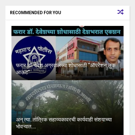
RECOMMENDED FOR YOU
फरार डॉ. देवेश अग्रवालच्या शोधासाठी “ऑपरेशन लुक
आऊट”
अन् त्या..तांत्रिक सहाय्यकावरची कार्यवाही संशयाच्या
भोवऱ्यात….