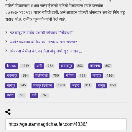
माहिती मिळाल्यास अथवा नातेवाईकांची माहिती मिळाल्यास संपर्क क्रमांक
०७१७३-२२२१२८ यावर माहिती द्यावी, असे आवाहन चौकशी अंमलदार अवधेश सिंग, बंडू
राठोड पो.ह. राजेंद्र जुमनाके यांनी केले आहे.
गडचांदूरात सर्वच पक्षांची जोरदार मोर्चेबांधणी
अखेर पालगाव वासियांच्या नरक यातना संपणार
कोरपना येथील बंद पडलेला बांबू डेपो सूरू करावा,,,
News
आर्वी
आवाळपुर
कोरपना
1249
762
853
857
गडचांदुर
गडचिरोली
गोंदिया
चंद्रपूर
884
750
753
1164
नागपुर
नागपुर डिवीजन
भंडारा
राजुरा
945
1208
914
858
वरोरा
वर्धा
793
765