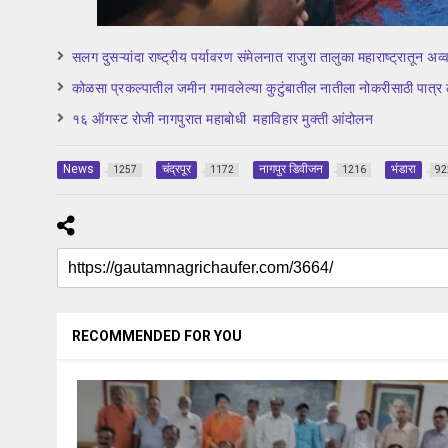
सलग दुसऱ्यांदा राष्ट्रीय पर्यावरण संमेलनात राजुरा तालुका महाराष्ट्रातून अव्
कोळसा प्रकल्पातील जमीन गमावलेल्या कुटुंबातील नातीला नोकरीसाठी पात्र 
१६ ऑगस्ट रोजी नागपुरात महाबोधी महाविहार मुक्ती आंदोलन
News
चंद्रपूर
नागपुर डिवीजन
भंडारा
1257
1172
1216
92
RECOMMENDED FOR YOU