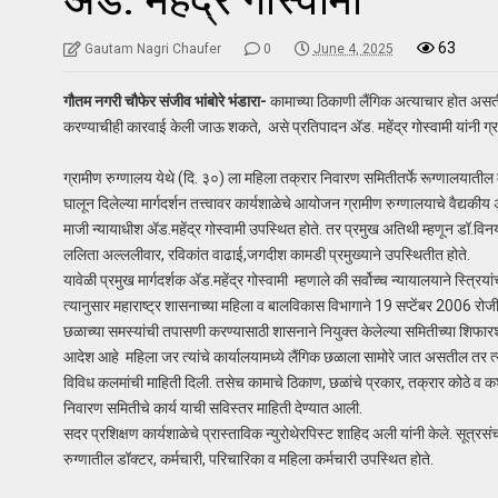
63
Gautam Nagri Chaufer
0
June 4, 2025
गौतम नगरी चौफेर संजीव भांबोरे भंडारा-
कामाच्या ठिकाणी लैंगिक अत्याचार होत असतील 
करण्याचीही कारवाई केली जाऊ शकते, असे प्रतिपादन अ‍ॅड. महेंद्र गोस्वामी यांनी ग्रा
ग्रामीण रुग्णालय येथे (दि. ३०) ला महिला तक्रार निवारण समितीतर्फे रूग्णालयातील मह
घालून दिलेल्या मार्गदर्शन तत्त्वावर कार्यशाळेचे आयोजन ग्रामीण रुग्णालयाचे वैद्यकीय
माजी न्यायाधीश ॲड.महेंद्र गोस्वामी उपस्थित होते. तर प्रमुख अतिथी म्हणून डॉ.वि
ललिता अल्ललीवार, रविकांत वाढाई,जगदीश कामडी प्रमुख्याने उपस्थितीत होते.
यावेळी प्रमुख मार्गदर्शक ॲड.महेंद्र गोस्वामी म्हणाले की सर्वोच्च न्यायालयाने स्त्रियां
त्यानुसार महाराष्ट्र शासनाच्या महिला व बालविकास विभागाने 19 सप्टेंबर 2006 रोजी 
छळाच्या समस्यांची तपासणी करण्यासाठी शासनाने नियुक्त केलेल्या समितीच्या शिफारश
आदेश आहे महिला जर त्यांचे कार्यालयामध्ये लैंगिक छळाला सामोरे जात असतील तर 
विविध कलमांची माहिती दिली. तसेच कामाचे ठिकाण, छळांचे प्रकार, तक्रार कोठे व क
निवारण समितीचे कार्य याची सविस्तर माहिती देण्यात आली.
सदर प्रशिक्षण कार्यशाळेचे प्रास्ताविक न्युरोथेरपिस्ट शाहिद अली यांनी केले. सूत्र
रुग्णातील डॉक्टर, कर्मचारी, परिचारिका व महिला कर्मचारी उपस्थित होते.