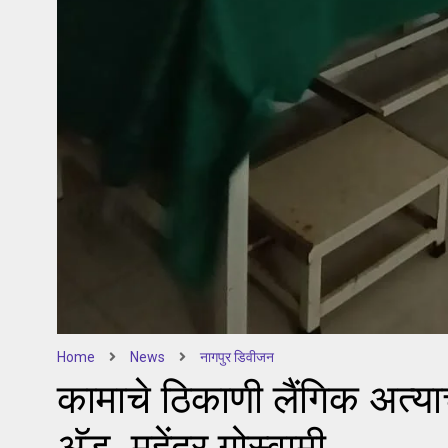
Home
News
नागपुर डिवीजन
कामाचे ठिकाणी लैंगिक अत्याच
अ‍ॅड. महेंद्र गोस्वामी