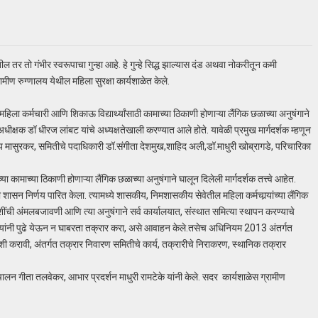
तर तो गंभीर स्वरूपाचा गुन्हा आहे. हे गुन्हे सिद्ध झाल्यास दंड अथवा नोकरीतून कमी
मीण रुग्णालय येथील महिला सुरक्षा कार्यशाळेत केले.
िला कर्मचारी आणि शिकाऊ विद्यार्थ्यांसाठी कामाच्या ठिकाणी होणाऱ्या लैंगिक छळाच्या अनुषंगाने
 अधीक्षक डॉ धीरज लांबट यांचे अध्यक्षतेखाली करण्यात आले होते. यावेळी प्रमुख मार्गदर्शक म्हणून
नय मासुरकर, समितीचे पदाधिकारी डॉ.संगीता देशमुख,शाहिद अली,डॉ.माधुरी खोब्रागडे, परिचारिका
च्या कामाच्या ठिकाणी होणाऱ्या लैंगिक छळाच्या अनुषंगाने घालून दिलेली मार्गदर्शक तत्त्वे आहेत.
शासन निर्णय पारित केला. त्यामध्ये शासकीय, निमशासकीय सेवेतील महिला कर्मचार्‍यांच्या लैंगिक
ींची अंमलबजावणी आणि त्या अनुषंगाने सर्व कार्यालयात, संस्थात समित्या स्थापन करण्याचे
त्यांनी पुढे येऊन न घाबरता तक्रार करा, असे आवाहन केले.तसेच अधिनियम 2013 अंतर्गत
शी करावी, अंतर्गत तक्रार निवारण समितीचे कार्य, तक्रारीचे निराकरण, स्थानिक तक्रार
संचालन गीता तलवेकर, आभार प्रदर्शन माधुरी रामटेके यांनी केले. सदर कार्यशाळेस ग्रामीण