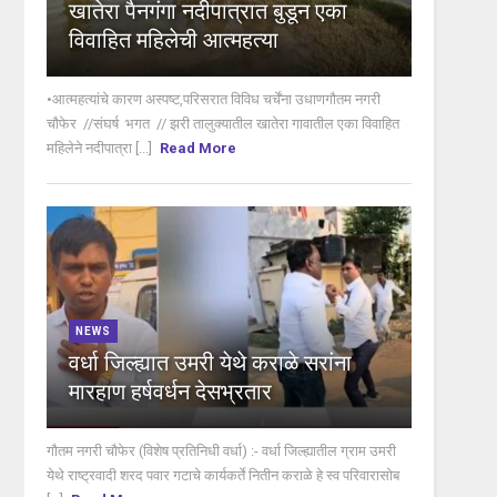
खातेरा पैनगंगा नदीपात्रात बुडून एका
विवाहित महिलेची आत्महत्या
•आत्महत्यांचे कारण अस्पष्ट,परिसरात विविध चर्चेंना उधाणगौतम नगरी
चौफेर //संघर्ष भगत // झरी तालुक्यातील खातेरा गावातील एका विवाहित
महिलेने नदीपात्रा [...]
Read More
NEWS
वर्धा जिल्ह्यात उमरी येथे कराळे सरांना
मारहाण हर्षवर्धन देसभ्रतार
गौतम नगरी चौफेर (विशेष प्रतिनिधी वर्धा) :- वर्धा जिल्ह्यातील ग्राम उमरी
येथे राष्ट्रवादी शरद पवार गटाचे कार्यकर्ते नितीन कराळे हे स्व परिवारासोब