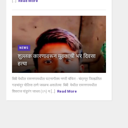
[...]
Read More
NEWS
शुल्लक कारणावरून युवकाची भर दिवसा
हत्या
बिबी येथील रामनगरमधील घटनागौतम नगरी चौफेर - चंद्रपूर जिल्ह्यतिल
गडचांदूर पोलिस ठाणे जवळच असलेल्या बिबी येथील रामनगरमधील
शिवराज पांडुरंग जाधव (२१) य [...]
Read More