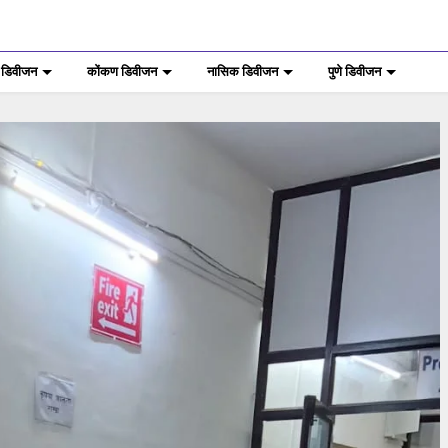
 डिवीजन
कोंकण डिवीजन
नासिक डिवीजन
पुणे डिवीजन