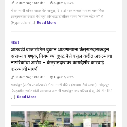
Gautam Nagri Chaufer
August 6, 2026
गौतम नगरी चौफेर बादल बेले राजुरा, दि.६ ऑगस्ट शासकीय उच्च माध्यमिक
आश्रमशाळा देवाडा येथे प्रा. हरिभाऊ डोर्लीकर यांच्या 'संमोहन स्टेज शो' चे
(Hypnotism [...]
Read More
NEWS
आठवडी बाजारपेठेत दुकान थाटणाऱ्याना कंत्राटदाराकडून
असभ्य वागणूक, नियमाच्या दुपट पैसे वसुल करीत असल्याचा
नागरिकांचा आरोप – कंत्राटदारावर कायदेशीर कारवाई
करण्याची मागणी
Gautam Nagri Chaufer
August 6, 2026
गडचांदुर (संतोष पटकोटवार) गौतम नगरी चौफेर (अन्याय तिथे आपण) - चंद्रपूर
जिल्ह्यातील सर्वात मोठी समजल्या जाणारी गडचांदुर नगर परिषद होय,, येथे तीन सिमे
[...]
Read More