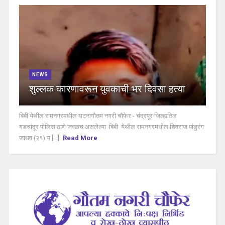
NEWS
शुल्लक कारणावरून युवकाची भर दिवसा हत्या
बिबी येथील रामनगरमधील घटनागौतम नगरी चौफेर - चंद्रपूर जिल्ह्यतिल
गडचांदूर पोलिस ठाणे जवळच असलेल्या बिबी येथील रामनगरमधील शिवराज पांडुरंग
जाधव (२१) य [...]
Read More