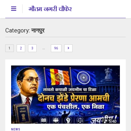
Category:
नागपुर
…
1
2
3
96
NEWS