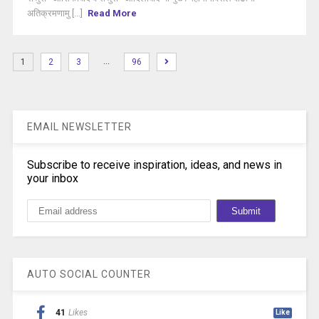
अतिक्रमणामु [...]
Read More
…
1
2
3
96
EMAIL NEWSLETTER
Subscribe to receive inspiration, ideas, and news in
your inbox
AUTO SOCIAL COUNTER
41
Likes
Like