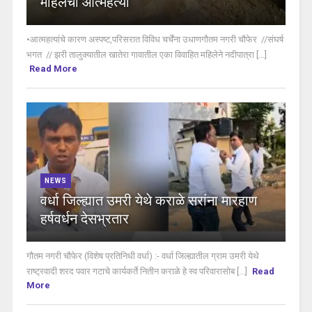
महिलेची आत्महत्या
•आत्महत्यांचे कारण अस्पष्ट,परिसरात विविध चर्चेंना उधाणगौतम नगरी चौफेर //संघर्ष
भगत // झरी तालुक्यातील खातेरा गावातील एका विवाहित महिलेने नदीपात्रा [...]
Read More
NEWS
वर्धा जिल्ह्यात उमरी येथे कराळे सरांना मारहाण
हर्षवर्धन देसभ्रतार
गौतम नगरी चौफेर (विशेष प्रतिनिधी वर्धा) :- वर्धा जिल्ह्यातील ग्राम उमरी येथे
राष्ट्रवादी शरद पवार गटाचे कार्यकर्ते नितीन कराळे हे स्व परिवारासोब [...]
Read
More