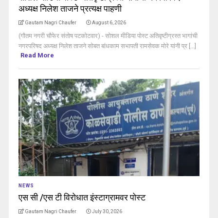
अध्यक्ष निलेश ताजने प्रत्यक्ष पाहणी
Gautam Nagri Chaufer
August 6, 2026
(गौतम नगरी चौफेर संतोष पटकोटवार) - सोशल मीडिया पोस्ट अतिवृष्टीग्रस्त भागांची
नगरपरिषद अध्यक्ष निलेश ताजने सोबत बांधकाम सभापती रामसेवक मोरे यांनी प्र [...]
Read More
NEWS
एस सी /एस टी विरोधात इंस्टाग्रामवर पोस्ट
Gautam Nagri Chaufer
July 30, 2026