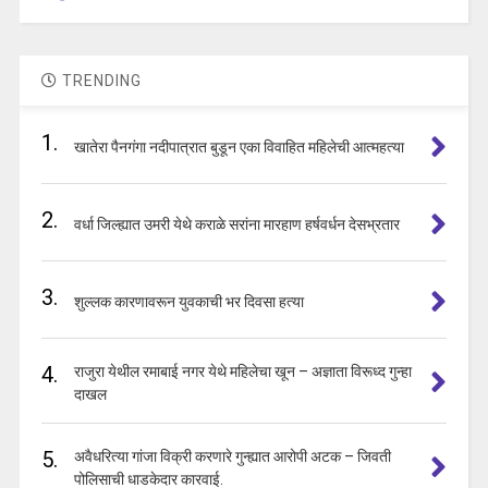
TRENDING
1.
खातेरा पैनगंगा नदीपात्रात बुडून एका विवाहित महिलेची आत्महत्या
2.
वर्धा जिल्ह्यात उमरी येथे कराळे सरांना मारहाण हर्षवर्धन देसभ्रतार
3.
शुल्लक कारणावरून युवकाची भर दिवसा हत्या
4.
राजुरा येथील रमाबाई नगर येथे महिलेचा खून – अज्ञाता विरूध्द गुन्हा
दाखल
5.
अवैधरित्या गांजा विक्री करणारे गुन्ह्यात आरोपी अटक – जिवती
पोलिसाची धाडकेदार कारवाई.