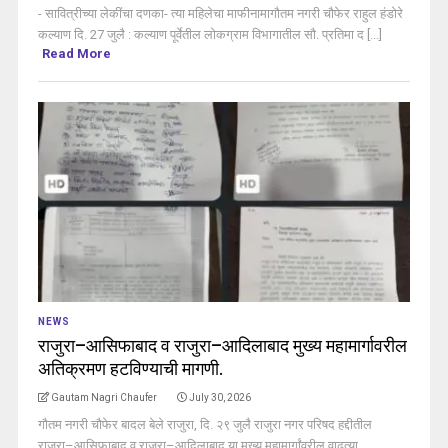
- सावित्रीच्या लेकींचा दणका- त्या महिलेचा माफीनामागौतम नगरी चौफेर राहुल हंडोरे
कल्याण दि. 27 जुलै : कल्याण पूर्वेतील लोकग्राम विभागातील सौ. प्रतिमा द [...]
Read More
NEWS
राजुरा–आसिफाबाद व राजुरा–आदिलाबाद मुख्य महामार्गावरील
अतिक्रमण हटविण्याची मागणी.
Gautam Nagri Chaufer
July 30, 2026
गौतम नगरी चौफेर बादल बेले राजुरा, दि. २९ जुलै राजुरा नगर परिषद हद्दीतील
राजुरा–आसिफाबाद व राजुरा–आदिलाबाद या मुख्य महामार्गांवरील वाढत्या