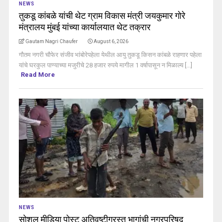
NEWS
तुकडू कांबळे यांची थेट ग्राम विकास मंत्री जयकुमार गोरे
मंत्रालय मुंबई यांच्या कार्यालयात थेट तक्रार
Gautam Nagri Chaufer
August 6, 2026
गौतम नगरी चौफेर संजीव भांबोरेपहेला येथील आयु तुकडू किसन कांबळे राहणार पहेला
यांचे घरकुल पाण्याच्या मजुरीचे 28 हजार रुपये मागील 1 वर्षापासून न मिळाल्य [...]
Read More
NEWS
सोशल मीडिया पोस्ट अतिवृष्टीग्रस्त भागांची नगरपरिषद