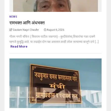
NEWS
रामभक्त आणि अंधभक्त
Gautam Nagri Chaufer
August 6, 2026
गौतम नगरी चौफेर ( शिवराम पाटील जळगाव) - बुध्दीवंतांचा,विचारांचा गळा दाबणे
म्हणजे कुबुद्धि आहे. या लढाईत दोन पक्ष असतात.काही लोक सत्याच्या बाजूने उभे [...]
Read More