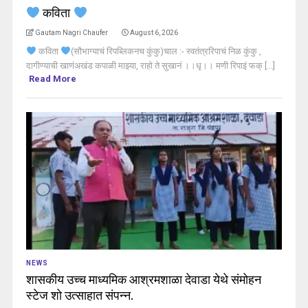
कविता
Gautam Nagri Chaufer
August 6, 2026
कविता
(सौभाग्याचं रिपब्लिकनच कुंकु)चाल :- स्वतंत्ररिपाचं निळ कुंकु ,
दागीण्याची खाणंअखंड कपाळी माझ्या, राहो ते सुखानं ।।धृ।। मणी रिपाइं फक् [...]
Read More
NEWS
शासकीय उच्च माध्यमिक आश्रमशाळा देवाडा येथे संमोहन
स्टेज शो उत्साहात संपन्न.