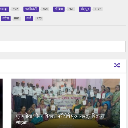
डचांदुर
गडचिरोली
गोंदिया
चंद्रपूर
892
758
761
1172
वरोरा
वर्धा
801
773
ग्रामगीता जीवन विकास परीक्षेचे प्रमाणपत्र वितरण
सोहळा.