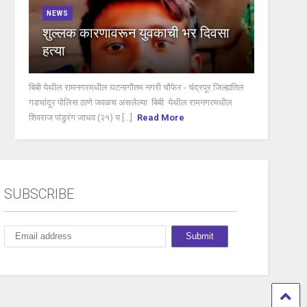
NEWS
शुल्लक कारणावरून युवकाची भर दिवसा
हत्या
बिबी येथील रामनगरमधील घटनागौतम नगरी चौफेर - चंद्रपूर जिल्ह्यतिल
गडचांदूर पोलिस ठाणे जवळच असलेल्या बिबी येथील रामनगरमधील
शिवराज पांडुरंग जाधव (२१) य [...]
Read More
SUBSCRIBE