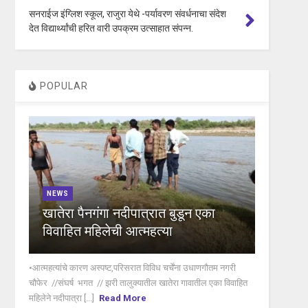
सनराईज इंग्लिश स्कूल, राजुरा येथे -पर्यावरण संवर्धनाचा संदेश
देत विद्यार्थ्यांची हरित वारी उपक्रम उत्साहात संपन्न.
POPULAR
NEWS
खातेरा पैनगंगा नदीपात्रात बुडून एका
विवाहित महिलेची आत्महत्या
•आत्महत्यांचे कारण अस्पष्ट,परिसरात विविध चर्चेंना उधाणगौतम नगरी
चौफेर //संघर्ष भगत // झरी तालुक्यातील खातेरा गावातील एका विवाहित
महिलेने नदीपात्रा [...]
Read More