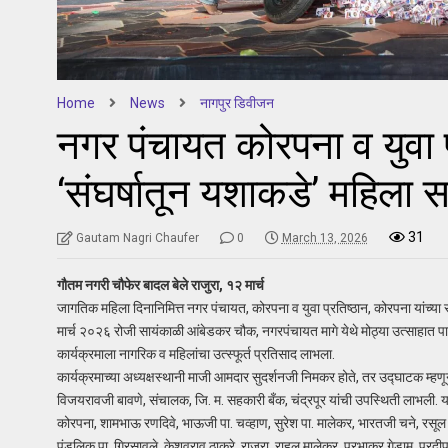
Home
News
नागपुर डिवीजन
नगर पंचायत कोरपना व युवा प्र
‘संघर्षातून यशाकडे’ महिला 
31
Gautam Nagri Chaufer
0
March 13, 2026
गौतम नगरी चौफेर बादल बेले राजुरा, १२ मार्च
जागतिक महिला दिनानिमित्त नगर पंचायत, कोरपना व युवा प्रतिष्ठान, कोरपना यांच्या सं
मार्च २०२६ रोजी सायंकाळी आंबेडकर चौक, नगरपंचायत मागे येथे मोठ्या उत्साहात पा
कार्यक्रमाला नागरिक व महिलांचा उत्स्फूर्त प्रतिसाद लाभला.
कार्यक्रमाच्या अध्यक्षस्थानी माजी आमदार सुदर्शनजी निमकर होते, तर उद्घाटक म्हणून र
विजयरावजी बावणे, संचालक, जि. म. सहकारी बँक, चंद्रपूर यांची उपस्थिती लाभली. या
कोरपना, शामभाऊ रणदिवे, भाऊजी पा. चव्हाण, सुरेश पा. मालेकर, भारतजी चने, रसूल
पुंडलिक पा. गिरसावले, केशवराव ठाकरे, राजुरा, राहुल मालेकर, प्रभाकर गेडाम, प्रदी