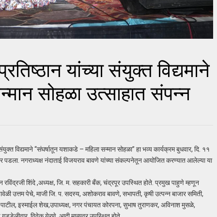
तिष्ठान यांच्या संयुक्त विद्यमाने
सन्मान सोहळा उत्साहात संपन्न
युक्त विद्यमाने “संघर्षातून यशाकडे – महिला सन्मान सोहळा” हा भव्य कार्यक्रम बुधवार, दि. ११
र पडला. नगराध्यक्ष नंदाताई विजयराव बावणे यांच्या संकल्पनेतून आयोजित करण्यात आलेल्या या
विंद्रजी शिंदे ,अध्यक्ष, जि. म. सहकारी बँक, चंद्रपूर उपस्थित होते. प्रमुख पाहुणे म्हणून
वेळी उत्तम पेचे, माजी जि. प. सदस्य, अशोकराव बावणे, सभापती, कृषी उत्पन्न बाजार समिती,
 पाटील, इस्माईल शेख,उपाध्यक्ष, नगर पंचायत कोरपना, सुभाष तुराणकर, अविनाश मुसळे,
प गुड्डेलीवार, विवेक येरणे आदी मान्यवर उपस्थित होते.