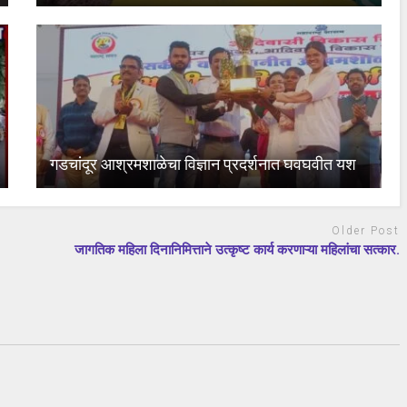
गडचांदूर आश्रमशाळेचा विज्ञान प्रदर्शनात घवघवीत यश
Older Post
जागतिक महिला दिनानिमित्ताने उत्कृष्ट कार्य करणाऱ्या महिलांचा सत्कार.