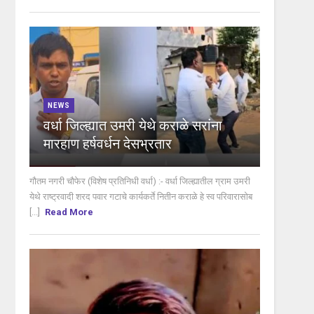
NEWS
वर्धा जिल्ह्यात उमरी येथे कराळे सरांना
मारहाण हर्षवर्धन देसभ्रतार
गौतम नगरी चौफेर (विशेष प्रतिनिधी वर्धा) :- वर्धा जिल्ह्यातील ग्राम उमरी
येथे राष्ट्रवादी शरद पवार गटाचे कार्यकर्ते नितीन कराळे हे स्व परिवारासोब
[...]
Read More