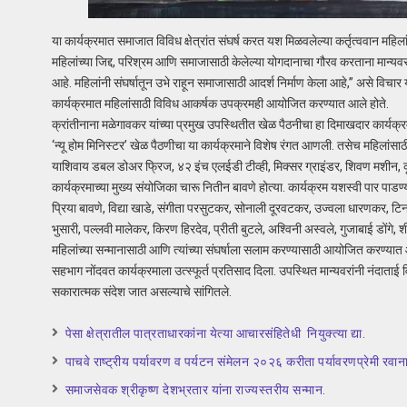
या कार्यक्रमात समाजात विविध क्षेत्रांत संघर्ष करत यश मिळवलेल्या कर्तृत्ववान महिल
महिलांच्या जिद्द, परिश्रम आणि समाजासाठी केलेल्या योगदानाचा गौरव करताना मान्यवरा
आहे. महिलांनी संघर्षातून उभे राहून समाजासाठी आदर्श निर्माण केला आहे,” असे विचार या
कार्यक्रमात महिलांसाठी विविध आकर्षक उपक्रमही आयोजित करण्यात आले होते.
क्रांतीनाना मळेगावकर यांच्या प्रमुख उपस्थितीत खेळ पैठनीचा हा दिमाखदार कार्यक्
‘न्यू होम मिनिस्टर’ खेळ पैठणीचा या कार्यक्रमाने विशेष रंगत आणली. तसेच महिलांसाठ
याशिवाय डबल डोअर फ्रिज, ४२ इंच एलईडी टीव्ही, मिक्सर ग्राइंडर, शिवण मशीन, कूलर
कार्यक्रमाच्या मुख्य संयोजिका चारू नितीन बावणे होत्या. कार्यक्रम यशस्वी पार पाडण
प्रिया बावणे, विद्या खाडे, संगीता परसुटकर, सोनाली दूरवटकर, उज्वला धारणकर, टि
भुसारी, पल्लवी मालेकर, किरण हिरदेव, प्रीती बुटले, अश्विनी अस्वले, गुजाबाई डोंगे,
महिलांच्या सन्मानासाठी आणि त्यांच्या संघर्षाला सलाम करण्यासाठी आयोजित करण्यात
सहभाग नोंदवत कार्यक्रमाला उत्स्फूर्त प्रतिसाद दिला. उपस्थित मान्यवरांनी नंदात
सकारात्मक संदेश जात असल्याचे सांगितले.
पेसा क्षेत्रातील पात्रताधारकांना येत्या आचारसंहितेधी नियुक्त्या द्या.
पाचवे राष्ट्रीय पर्यावरण व पर्यटन संमेलन २०२६ करीता पर्यावरणप्रेमी रवाना
समाजसेवक श्रीकृष्ण देशभ्रतार यांना राज्यस्तरीय सन्मान.