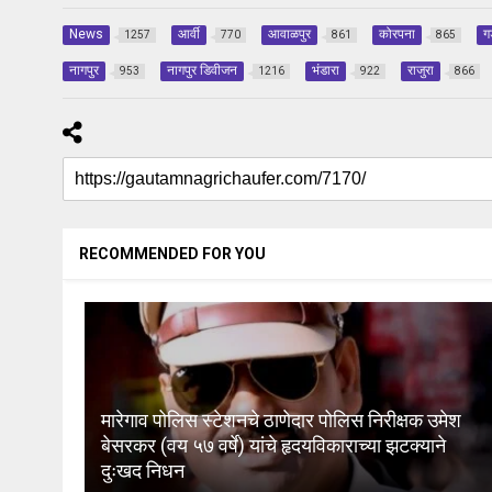
News
आर्वी
आवाळपुर
कोरपना
ग
1257
770
861
865
नागपुर
नागपुर डिवीजन
भंडारा
राजुरा
953
1216
922
866
RECOMMENDED FOR YOU
मारेगाव पोलिस स्टेशनचे ठाणेदार पोलिस निरीक्षक उमेश
बेसरकर (वय ५७ वर्षे) यांचे हृदयविकाराच्या झटक्याने
दुःखद निधन