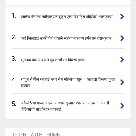
1.
खातेरा पैनगंगा नदीपात्रात बुडून एका विवाहित महिलेची आत्महत्या
2.
वर्धा जिल्ह्यात उमरी येथे कराळे सरांना मारहाण हर्षवर्धन देसभ्रतार
3.
शुल्लक कारणावरून युवकाची भर दिवसा हत्या
4.
राजुरा येथील रमाबाई नगर येथे महिलेचा खून – अज्ञाता विरूध्द गुन्हा
दाखल
5.
अवैधरित्या गांजा विक्री करणारे गुन्ह्यात आरोपी अटक – जिवती
पोलिसाची धाडकेदार कारवाई.
RECENT WITH THUMB