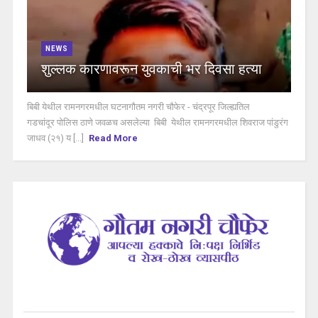
NEWS
शुल्लक कारणावरून युवकाची भर दिवसा हत्या
बिबी येथील रामनगरमधील घटनागौतम नगरी चौफेर - चंद्रपूर जिल्ह्यतिल
गडचांदूर पोलिस ठाणे जवळच असलेल्या बिबी येथील रामनगरमधील शिवराज पांडुरंग
जाधव (२१) य [...]
Read More