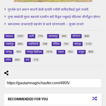
पुस्तके दान करून साजरी केली क्रांती ज्योती सावित्रीबाई फुले जयंती.
पुन्हा साकोली मुख्य शहराचे प्राचीन श्री विठ्ठल रखुमाई मंदिराचा जीर्णोद्धार होणार
समाजाच्या उत्थानााठी सहयोग चे कार्य प्रेरणादायी – सुभाष ताजने
News
आर्वी
आवाळपुर
कोरपना
1257
770
861
865
गडचांदुर
गडचिरोली
गोंदिया
चंद्रपूर
892
758
761
1172
नागपुर
नागपुर डिवीजन
भंडारा
राजुरा
953
1216
922
866
वरोरा
वर्धा
801
773
RECOMMENDED FOR YOU