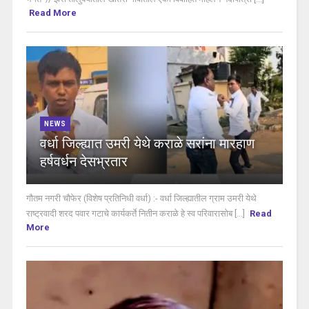
Read More
NEWS
वर्धा जिल्ह्यात उमरी येथे कराळे सरांना मारहाण
हर्षवर्धन देसभ्रतार
गौतम नगरी चौफेर (विशेष प्रतिनिधी वर्धा) :- वर्धा जिल्ह्यातील ग्राम उमरी येथे
राष्ट्रवादी शरद पवार गटाचे कार्यकर्ते नितीन कराळे हे स्व परिवारासोब [...]
Read
More