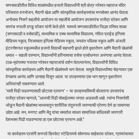
सणसवाडीतील विविध शाळांमधील हजारो विद्यार्थ्यांनी श्री क्षेत्र नरेश्वर महाराज मंदिर
परिसरात वनभोजन, मैदानी खेळ आणि सांस्कृतिक कार्यक्रमांचा मनसोक्त आनंद घेतला.
अनोख्या निसर्ग सहलीचे आयोजन या सहलीचे आयोजन उपसरपंच राजेंद्र दरेकर आणि
सरपंच रुपाली दगडू दरेकर यांनी केले होते. यामध्ये सणसवाडीतील जिल्हा परिषद शाळा
(सणसवाडी व वसेवाडी), माध्यमिक व उच्च माध्यमिक विद्यालय, नॉवेल प्राईड इंग्लिश
मीडियम स्कूल, जिजामाता इंग्लिश मेडियम स्कूल, जयवंत पब्लिक स्कूल आणि अंजली
इंटरनॅशनल स्कूलमधील हजारो विद्यार्थी सहभागी झाले होते.वृक्षारोपण आणि मैदानी खेळांची
धमाल – सहली दरम्यान, विद्यार्थ्यांनी हरिनामाचा तसेच प्रबोधनपर अभंगाचा आनंद घेतला.
टाळ-मृदंगाच्या गजरात नरेश्वर महाराजांचे दर्शन घेतल्यानंतर, विद्यार्थ्यांनी विविध
सांस्कृतिक कार्यक्रम आणि मैदानी खेळांमध्ये भाग घेतला. यामुळे विद्यार्थ्यांच्या चेहऱ्यावर एक
वेगळाच आनंद आणि उत्साह दिसून आला. या उपक्रमाचा एक भाग म्हणून वृक्षारोपण
अभियानही राबवण्यात आले.
‘भावी पिढी घडवण्यासाठी छोटासा प्रयत्न’ – या उपक्रमाविषयी बोलताना उपसरपंच
राजेंद्र दरेकर म्हणाले, “आजची पिढी मोबाईलच्या जगात अडकली आहे. त्यांना निसर्गाशी
जोडून मैदानी खेळांच्या माध्यमातून शारीरिक तंदुरुस्ती जपण्याची प्रेरणा देणे हा यामागचा
उद्देश आहे. मन, मनगट आणि मेंदू यांचा समतोल साधत सामाजिक बांधिलकी जपणारी
देशभक्त पिढी घडवण्याचा हा एक छोटासा प्रयत्न आहे.”
या कार्यक्रम प्रसंगी सनग्लो क्रिकेट स्टेडियमचे सोमनाथ साहेबराव दरेकर, ग्रामपंचायत