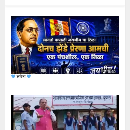
कविता