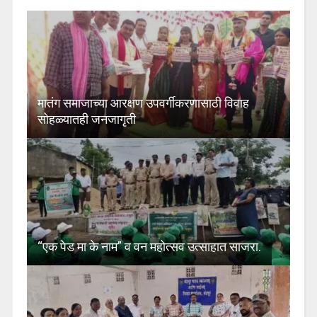
मातंग समाजाच्या आरक्षण उपवर्गीकरणासाठी विवाह
सोहळ्यातही जनजागृती
“एक पेड मा के नाम” व वन महोत्सव उत्साहात साजरा.