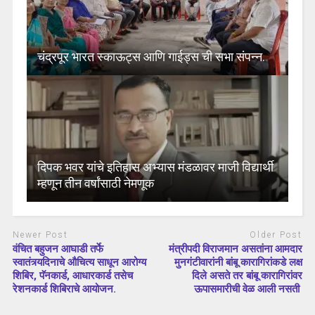
चंद्रपूर भारत स्काऊट्स आणि गाईड्स ची सभा संपन्न.
दिपक भवर यांचे इतिहास अभ्यास मंडळावर माजी विद्यार्थी
म्हणून तीन वर्षांसाठी नेमणूक
Newer Post
Older Post
वंचित बहुजन आघाडी तर्फे
मंत्रीपदी विराजमान असतांना आमदार
स्वातंत्र्यदिनाचे औचित्य साधून आरोग्य
मुनगंटीवारांनी बांबू कारागिरांकडे लक्ष
शिबिर, पॅनकार्ड, आधारकार्ड तसेच
दिले असते तर बांबू कारागिरांवर
रेशनकार्ड शिबिराचे आयोजन.
ऊपासमारीची वेळ आली नसती