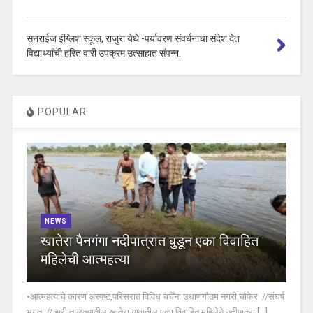
सनराईज इंग्लिश स्कूल, राजुरा येथे -पर्यावरण संवर्धनाचा संदेश देत
विद्यार्थ्यांची हरित वारी उपक्रम उत्साहात संपन्न.
POPULAR
NEWS
खातेरा पैनगंगा नदीपात्रात बुडून एका विवाहित
महिलेची आत्महत्या
•आत्महत्यांचे कारण अस्पष्ट,परिसरात विविध चर्चेंना उधाणगौतम नगरी चौफेर //संघर्ष
भगत // झरी तालुक्यातील खातेरा गावातील एका विवाहित महिलेने नदीपात्रा [...]