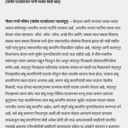
(संतोष पटकोटवार यांनी व्यक्त केली खंत)
गौतम नगरी चौफेर (संतोष पटकोटवार गडचांदूर) –
केंद्रात आणी राज्यात जवळ जवळ
अकरा वर्षापासून भारतीय जनता पार्टीचे सरकार आहें. ;भारतीय जनता पार्टीचा एकच नारा
शेतक-यांचा सातबारा- कोरा -कोरा -कोरा; अच्छे दिन आयेंगे; सबका साथ सबका विकास,
सबका साथ सबका विकासा मध्ये ईतर समाजातील लोकांचा विकास झाला की नाही माहीत
नाही परंतु बूरूड समाजातील बांबू कारागिर पिछाडीवर राहीला आहे, चंद्रपुर आणी बलारपूर
विधानसभा क्षेत्रा मध्ये सुधीर मुनगंटीवारांचे पारडे जड राहीले आहे, ते तीस पसतीस
वर्षापासून सतत आमदार मह्णुन निवडुन येत असून चंद्रपुर जिल्ह्याचे लोकप्रतीनिधीत्व
करीत आहे, चंद्रपुर जिल्ह्याला पहील्यांदा भाऊंच्या रूपात वन मंत्री पद मिळाल्याने चंद्रपुर
जिल्ह्यातील बांबू कारागिरांनी फटाके फोडून मोठा जल्लोष साजरा केला होता, भाऊंना बांबू
कारागिरांना बद्दल दांडगा अभ्यास आहे, कारण बांबू कारागिरांची साथ भाऊंना नेहमीच
मिळाली, भाऊ दोनदा महाराष्ट्राच्या राज्याचा मंत्री पदाचा उपभोग घेतला आहे, चंद्रपुर
जिल्ह्याच्या काना कोप-यात बांबू पासून विविध प्रकारच्या वस्तू तयार करून आपल्या
कूटूंबाचा गाड़ा चालविण्याचा काम बांबू कारागिर करतात सूधीर भाऊंच्या मतदार संघात
जास्तीत जास्त बांबू कारागिर आहेत, आणी संपूर्ण बांबू कारागिर मुनगंटीवारांना मानणारा वर्ग
आहें, सर्व बांबू कामगार निवडणुक आली की भाऊंना मोठ्या आनंदाने मतदान करतात
भाऊकडून बांबू कारागिरांना मोठी अपेक्षा होती की भाऊ आपल्यासाठी काहीतरी करतींल
ज्यामुळे आपल्या परीस्थीतीची काहीतरी कायापालट होईल या अपेक्षेने चंद्रपुर व बलारपूर