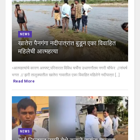
NEWS
खातेरा पैनगंगा नदीपात्रात बुडून एका विवाहित
महिलेची आत्महत्या
•आत्महत्यांचे कारण अस्पष्ट,परिसरात विविध चर्चेंना उधाणगौतम नगरी चौफेर //संघर्ष
भगत // झरी तालुक्यातील खातेरा गावातील एका विवाहित महिलेने नदीपात्रा [...]
Read More
NEWS