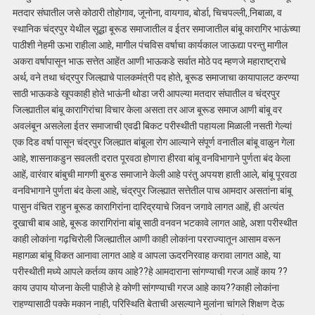
मतदार संघातील जसे कोठारी तोहोगाव, जूनोना, वायगाव, बोर्डा, चिचपल्ली, नि़बाळा, व
स्थानिक चंद्रपुर येथील सूद्धा बूरूड समाजातील व ईतर समाजातील बांबू कारागिर भाऊंच्या
पाठीशी नेहमी ऊभा राहीला आहे, मागील पंचविस वर्षाचा कार्यकाल जाऊद्या परन्तु मागील
अकरा वर्षापासून भाऊ सत्तेत आहेंत आणी भाऊकडे सर्वात मोठे पद म्हणजे महाराष्ट्राचे
अर्थ, वने तथा चंद्रपुर जिल्ह्याचे पालकमंत्री पद होते, बूरूड समाजाचा कायापालट करण्या
साठी भाऊकडे खूपकाही होते भाऊंनी थोडा जरी आपल्या मतदार संघातील व चंद्रपुर
जिल्ह्यातील बांबू कारागिरांचा विचार केला असता तर आज बूरूड समाज आणी बांबू वर
अवलंबून असलेला ईतर समाजाची एवढी बिकट परीस्थीती पहायला मिळाली नसती गेल्यां
एक दिड वर्षा पासून चंद्रपुर जिल्ह्यात बांबूला रोग आल्याने संपूर्ण वनातील बांबू वाळुन गेला
आहे, शासनाकडुन सवलती दरात पूरवठा होणारा हीरवा बांबू वनविभागाने पुर्णता बंद केला
आहें, वारंवार बांबुची मागणी बुरुड समाजाने केली आहे परंतु अपयश हाती आले, बांबू पूरवठा
वनविभागाने पुर्णता बंद केला आहे, चंद्रपुर जिल्ह्यात सत्तेतील पाच आमदार असतांना बांबू
पासुन वंचित राहुन बूरूड कारागिरांना दारिद्रयाचे जिवन जगावे लागत आहें, ही अत्यंत
दूखाची बाब आहे, बूरूड कारागिरांना बांबू साठी वनवन भटकावे लागत आहे, अशा परीस्थीत
काही लोकांना गढ़चिरोली जिल्ह्यातील आणी काही लोकांना परराज्यातून आसाम वरून
महागळा बांबू विकत आनावा लागत आहे व आपला ऊदरनिरवाह करावा लागत आहे, या
परीस्थीती मध्ये आपले कर्तव्य काय आहे??हे आमदाराना सांगण्याची गरज आहें काय ??
काय उपाय योजना केली पाहीजे हे कोणी सांगण्याची गरज आहे काय??काही लोकांना
राहण्यासाठी पक्के मकान नाही, परिस्थिति बेताची असल्याने मुलांना चांगले शिक्षण देऊ