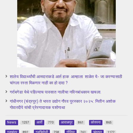
शालेय विद्यार्थ्यांची आमदाराकडे आर्त हाक आम्हाला शाळेत ये- जा करण्यासाठी
चांगला रस्ता मिळणार नाही का हो दादा ?
गर्राबगेडा येथे पहिल्याच पावसात नालीचा नविनबांधकाम खचला.
गांधीनगर (चंद्रपूर) ते भारत उद्योग गौरव पुरस्कार २०२५: नितीन अशोक
गोवारदीपे यांची प्रेरणादायक यशोगाथा
News
आर्वी
आवाळपुर
कोरपना
1257
770
861
865
गडचांदुर
गडचिरोली
गोंदिया
चंद्रपूर
892
758
761
1172