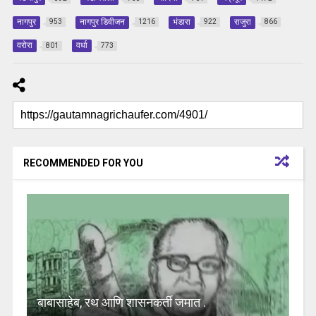
नागपुर
नागपुर डिवीजन
भंडारा
राजुरा
953
1216
922
866
वरोरा
वर्धा
801
773
RECOMMENDED FOR YOU
बाबासाहेब, रथ आणि शासनकर्ती जमात .