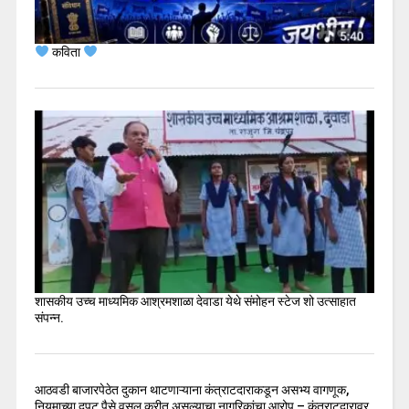
कविता
शासकीय उच्च माध्यमिक आश्रमशाळा देवाडा येथे संमोहन स्टेज शो उत्साहात
संपन्न.
आठवडी बाजारपेठेत दुकान थाटणाऱ्याना कंत्राटदाराकडून असभ्य वागणूक,
नियमाच्या दुपट पैसे वसुल करीत असल्याचा नागरिकांचा आरोप – कंत्राटदारावर