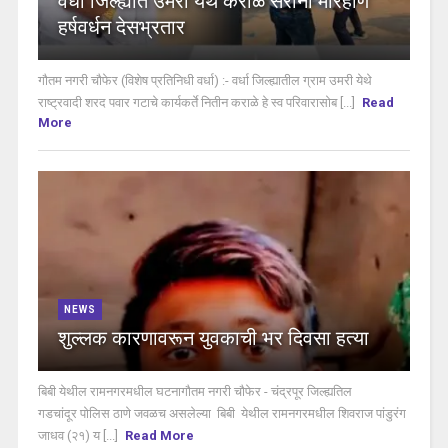
वर्धा जिल्ह्यात उमरी येथे कराळे सरांना मारहाण
हर्षवर्धन देसभ्रतार
गौतम नगरी चौफेर (विशेष प्रतिनिधी वर्धा) :- वर्धा जिल्ह्यातील ग्राम उमरी येथे
राष्ट्रवादी शरद पवार गटाचे कार्यकर्ते नितीन कराळे हे स्व परिवारासोब [...]
Read
More
NEWS
शुल्लक कारणावरून युवकाची भर दिवसा हत्या
बिबी येथील रामनगरमधील घटनागौतम नगरी चौफेर - चंद्रपूर जिल्ह्यतिल
गडचांदूर पोलिस ठाणे जवळच असलेल्या बिबी येथील रामनगरमधील शिवराज पांडुरंग
जाधव (२१) य [...]
Read More