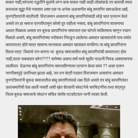
शकत नाही,चांगल्या पद्धतीने मुलांचे लग्न करू शकत नाही काही लोकांकडे तर बापाची मयत
करायला सूद्धा पैसे नसतात अशा एक ना अनेक अडचणीत बांबू कारागिर सापडलेला आहें,
मूनगंटीवारांनी मंत्रीपदी विराजमान असताना बांबू कारागिरांसाठी थोड़े फार प्रयत्न केले
असते तर हा समाज प्रगतीपासून कोसो दूर राहीला नसता, बांबू कारागिरांना शासनाचा
आधार मिळाला असता तर बूरूड कारागिरांना समाजात एक चांगले व्यक्तिमत्व म्हणून स्थान
मिळाले असते, बांबू कारागिरांच्या भरोषावर निवडून आलेल्या आमदार खासदारांचे पाच वर्षात
कायापालट होते मात्र सामान्य मानसाला आमदार खासदार बनविणा-या बांबू कारागिरांना
दिवस रात्र जिवाचे रान करणा-या बूरूड समाजातील बांबू कारागिरांची कायापलट होत
नाही,याला जबाबदार कोन???? सत्तेच्या अकरा वर्षा मध्ये सूधीर भाऊनी निवड आश्वासनाच
लालीपाप देऊनच बांबू कारागिरांना समजाविण्याचा प्रयत्न केला काय ?? असा प्रश्न
नागरीकापुढे उपस्थित झाला आहे, जर वन मंत्री पदावर विराजमान असतांना आमदार
मुनगंटीवारांनी बूरूड समाजातील बांबू कारागिरांकडे लक्ष दिले असते तर बांबू कारागिरांवर
ऊपासमारीची वेळ आली नसती अशी ख़ंत शेतकरी संघटनेचे सरचिटणीस तथा चंद्रपुर
जिला बूरूड समाजाचे संघटन सचिव संतोष पटकोटवार यानी व्यक्त केली.