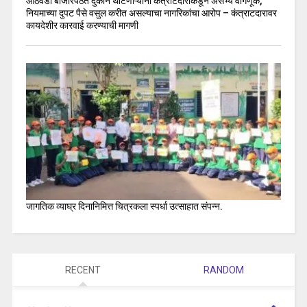
आठवडी बाजारपेठेत दुकान थाटणाऱ्याना कंत्राटदाराकडून असभ्य वागणूक,
नियमाच्या दुपट पैसे वसुल करीत असल्याचा नागरिकांचा आरोप – कंत्राटदारावर
कायदेशीर कारवाई करण्याची मागणी
जागतिक व्याघ्र दिनानिमित्त चित्रकला स्पर्धा उत्साहात संपन्न.
RECENT
RANDOM