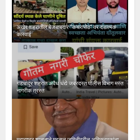
अखेर शहरातील बेजबाबदार “कचरासेठ” वर दंडात्मक
कारवाई
गडचांदूर शहरात अवैध धंद्ये जबरदस्त पोलीस विभाग मस्त
नागरीक त्रस्त
महाराष्ट्र शासनाने महसूल जमिनीवरील अतिक्रमकांना