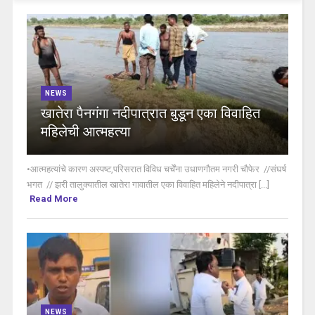
NEWS
खातेरा पैनगंगा नदीपात्रात बुडून एका विवाहित
महिलेची आत्महत्या
•आत्महत्यांचे कारण अस्पष्ट,परिसरात विविध चर्चेंना उधाणगौतम नगरी चौफेर //संघर्ष
भगत // झरी तालुक्यातील खातेरा गावातील एका विवाहित महिलेने नदीपात्रा [...]
Read More
NEWS