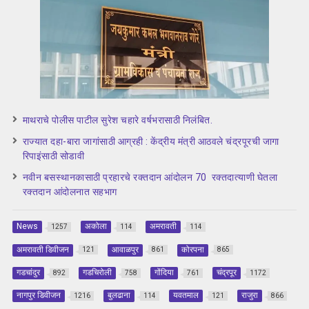
माथराचे पोलीस पाटील सुरेश चहारे वर्षभरासाठी निलंबित.
राज्यात दहा-बारा जागांसाठी आग्रही : केंद्रीय मंत्री आठवले चंद्रपूरची जागा
रिपाइंसाठी सोडावी
नवीन बसस्थानकासाठी प्रहारचे रक्तदान आंदोलन 70 रक्तदात्याणी घेतला
रक्तदान आंदोलनात सहभाग
News
अकोला
अमरावती
1257
114
114
अमरावती डिवीजन
आवाळपुर
कोरपना
121
861
865
गडचांदुर
गडचिरोली
गोंदिया
चंद्रपूर
892
758
761
1172
नागपुर डिवीजन
बुलढाना
यवतमाल
राजुरा
1216
114
121
866