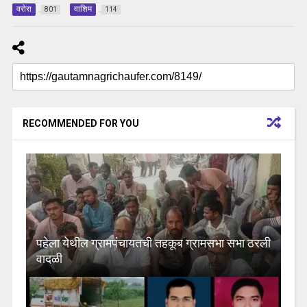
वरोरा
वाशिम
801
114
RECOMMENDED FOR YOU
पहेला येथील ग्रामपंचायतची तहकूब ग्रामसभा सभा ठरली
वादळी