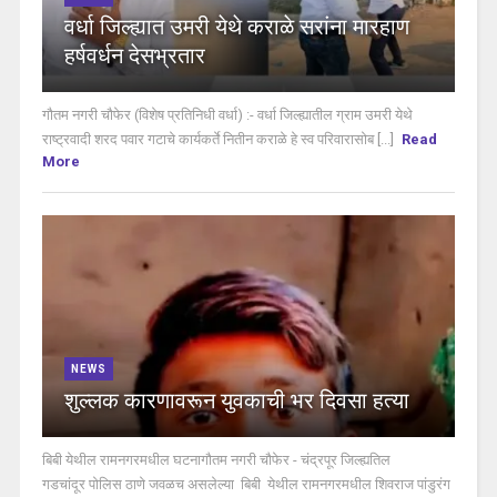
वर्धा जिल्ह्यात उमरी येथे कराळे सरांना मारहाण
हर्षवर्धन देसभ्रतार
गौतम नगरी चौफेर (विशेष प्रतिनिधी वर्धा) :- वर्धा जिल्ह्यातील ग्राम उमरी येथे
राष्ट्रवादी शरद पवार गटाचे कार्यकर्ते नितीन कराळे हे स्व परिवारासोब [...]
Read
More
NEWS
शुल्लक कारणावरून युवकाची भर दिवसा हत्या
बिबी येथील रामनगरमधील घटनागौतम नगरी चौफेर - चंद्रपूर जिल्ह्यतिल
गडचांदूर पोलिस ठाणे जवळच असलेल्या बिबी येथील रामनगरमधील शिवराज पांडुरंग