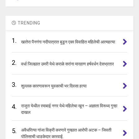
TRENDING
1.
खातेरा पैनगंगा नदीपात्रात बुडून एका विवाहित महिलेची आत्महत्या
2.
वर्धा जिल्ह्यात उमरी येथे कराळे सरांना मारहाण हर्षवर्धन देसभ्रतार
3.
शुल्लक कारणावरून युवकाची भर दिवसा हत्या
4.
राजुरा येथील रमाबाई नगर येथे महिलेचा खून – अज्ञाता विरूध्द गुन्हा
दाखल
5.
अवैधरित्या गांजा विक्री करणारे गुन्ह्यात आरोपी अटक – जिवती
पोलिसाची धाडकेदार कारवाई.