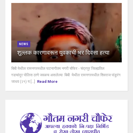
NEWS
शुल्लक कारणावरून युवकाची भर दिवसा हत्या
बिबी येथील रामनगरमधील घटनागौतम नगरी चौफेर - चंद्रपूर जिल्ह्यतिल
गडचांदूर पोलिस ठाणे जवळच असलेल्या बिबी येथील रामनगरमधील शिवराज पांडुरंग
जाधव (२१) य [...]
Read More