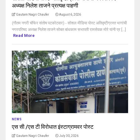
अध्यक्ष निलेश ताजने प्रत्यक्ष पाहणी
Gautam Nagri Chaufer
August 6, 2026
(गौतम नगरी चौफेर संतोष पटकोटवार) - सोशल मीडिया पोस्ट अतिवृष्टीग्रस्त भागांची
नगरपरिषद अध्यक्ष निलेश ताजने सोबत बांधकाम सभापती रामसेवक मोरे यांनी प्र [...]
Read More
NEWS
एस सी /एस टी विरोधात इंस्टाग्रामवर पोस्ट
Gautam Nagri Chaufer
July 30, 2026