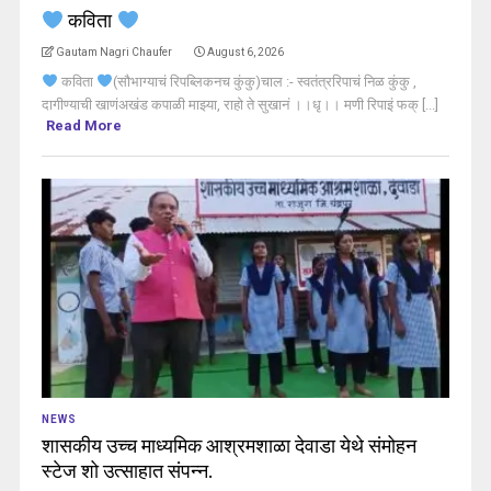
कविता
Gautam Nagri Chaufer
August 6, 2026
कविता
(सौभाग्याचं रिपब्लिकनच कुंकु)चाल :- स्वतंत्ररिपाचं निळ कुंकु ,
दागीण्याची खाणंअखंड कपाळी माझ्या, राहो ते सुखानं ।।धृ।। मणी रिपाइं फक् [...]
Read More
NEWS
शासकीय उच्च माध्यमिक आश्रमशाळा देवाडा येथे संमोहन
स्टेज शो उत्साहात संपन्न.