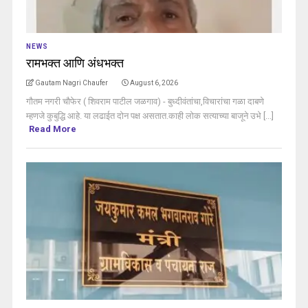
NEWS
रामभक्त आणि अंधभक्त
Gautam Nagri Chaufer
August 6, 2026
गौतम नगरी चौफेर ( शिवराम पाटील जळगाव) - बुध्दीवंतांचा,विचारांचा गळा दाबणे
म्हणजे कुबुद्धि आहे. या लढाईत दोन पक्ष असतात.काही लोक सत्याच्या बाजूने उभे [...]
Read More