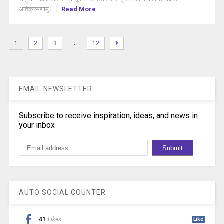
अतिक्रमणामु [...]
Read More
…
1
2
3
12
EMAIL NEWSLETTER
Subscribe to receive inspiration, ideas, and news in
your inbox
AUTO SOCIAL COUNTER
41
Likes
Like