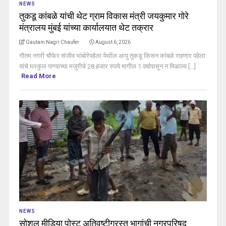
NEWS
तुकडू कांबळे यांची थेट ग्राम विकास मंत्री जयकुमार गोरे
मंत्रालय मुंबई यांच्या कार्यालयात थेट तक्रार
Gautam Nagri Chaufer
August 6, 2026
गौतम नगरी चौफेर संजीव भांबोरेपहेला येथील आयु तुकडू किसन कांबळे राहणार पहेला
यांचे घरकुल पाण्याच्या मजुरीचे 28 हजार रुपये मागील 1 वर्षापासून न मिळाल्य [...]
Read More
NEWS
सोशल मीडिया पोस्ट अतिवृष्टीग्रस्त भागांची नगरपरिषद