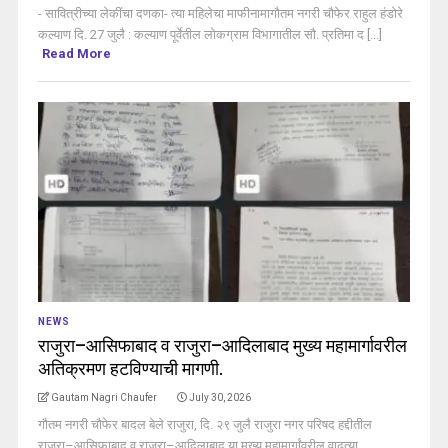
- सावित्रीच्या लेकींचा दणका- त्या महिलेचा माफीनामागौतम नगरी चौफेर राहुल हंडोरे
कल्याण दि. 27 जुलै : कल्याण पूर्वेतील लोकग्राम विभागातील सौ. प्रतिमा द [...]
Read More
NEWS
राजुरा–आसिफाबाद व राजुरा–आदिलाबाद मुख्य महामार्गावरील
अतिक्रमण हटविण्याची मागणी.
Gautam Nagri Chaufer
July 30, 2026
गौतम नगरी चौफेर बादल बेले राजुरा, दि. २९ जुलै राजुरा नगर परिषद हद्दीतील
राजुरा–आसिफाबाद व राजुरा–आदिलाबाद या मुख्य महामार्गांवरील वाढत्या