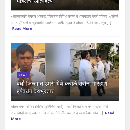
महिलेची आत्महत्या
•आत्महत्यांचे कारण अस्पष्ट,परिसरात विविध चर्चेंना उधाणगौतम नगरी चौफेर //संघर्ष
भगत // झरी तालुक्यातील खातेरा गावातील एका विवाहित महिलेने नदीपात्रा [...]
Read More
NEWS
वर्धा जिल्ह्यात उमरी येथे कराळे सरांना मारहाण
हर्षवर्धन देसभ्रतार
गौतम नगरी चौफेर (विशेष प्रतिनिधी वर्धा) :- वर्धा जिल्ह्यातील ग्राम उमरी येथे
राष्ट्रवादी शरद पवार गटाचे कार्यकर्ते नितीन कराळे हे स्व परिवारासोब [...]
Read
More