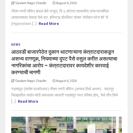
Gautam Nagri Chaufer
August 6, 2026
गौतम नगरी चौफेर बादल बेले राजुरा, दि.६ ऑगस्ट शासकीय उच्च माध्यमिक
आश्रमशाळा देवाडा येथे प्रा. हरिभाऊ डोर्लीकर यांच्या 'संमोहन स्टेज शो' चे
(Hypnotism [...]
Read More
NEWS
आठवडी बाजारपेठेत दुकान थाटणाऱ्याना कंत्राटदाराकडून
असभ्य वागणूक, नियमाच्या दुपट पैसे वसुल करीत असल्याचा
नागरिकांचा आरोप – कंत्राटदारावर कायदेशीर कारवाई
करण्याची मागणी
Gautam Nagri Chaufer
August 6, 2026
गडचांदुर (संतोष पटकोटवार) गौतम नगरी चौफेर (अन्याय तिथे आपण) - चंद्रपूर
जिल्ह्यातील सर्वात मोठी समजल्या जाणारी गडचांदुर नगर परिषद होय,, येथे तीन सिमे
[...]
Read More