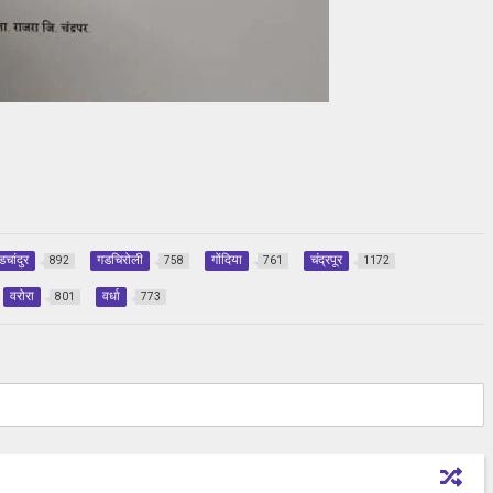
डचांदुर
गडचिरोली
गोंदिया
चंद्रपूर
892
758
761
1172
वरोरा
वर्धा
801
773