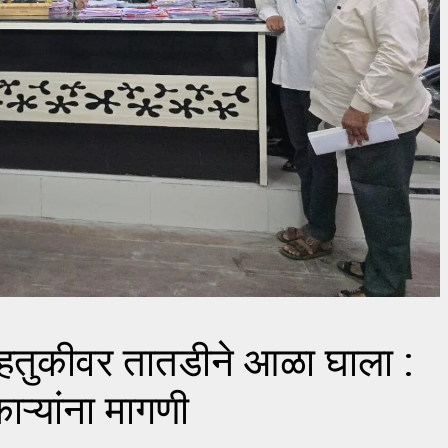
हतुकीवर तातडीने आळा घाला :
ऱ्यांना मागणी