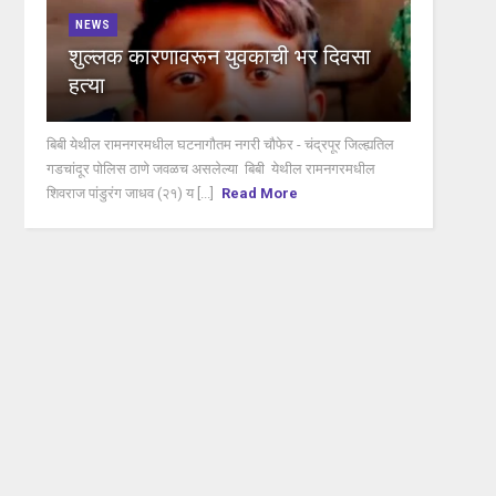
NEWS
शुल्लक कारणावरून युवकाची भर दिवसा
हत्या
बिबी येथील रामनगरमधील घटनागौतम नगरी चौफेर - चंद्रपूर जिल्ह्यतिल
गडचांदूर पोलिस ठाणे जवळच असलेल्या बिबी येथील रामनगरमधील
शिवराज पांडुरंग जाधव (२१) य [...]
Read More