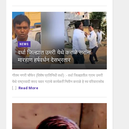
NEWS
वर्धा जिल्ह्यात उमरी येथे कराळे सरांना
मारहाण हर्षवर्धन देसभ्रतार
गौतम नगरी चौफेर (विशेष प्रतिनिधी वर्धा) :- वर्धा जिल्ह्यातील ग्राम उमरी
येथे राष्ट्रवादी शरद पवार गटाचे कार्यकर्ते नितीन कराळे हे स्व परिवारासोब
[...]
Read More