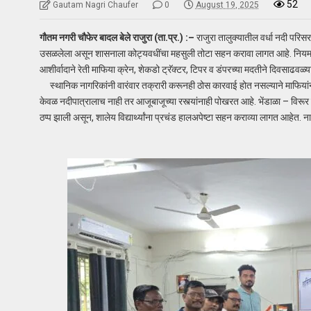
52
Gautam Nagri Chaufer
0
August 19, 2025
गौतम नगरी चौफेर बादल बेले राजुरा (ता.प्र.) :–
राजुरा तालुक्यातील वर्धा नदी परिस
उसळलेला असून शासनाला कोट्यवधींचा महसुली तोटा सहन करावा लागत आहे. नियम, अट
आशीर्वादाने रेती माफिया क्रेन, शेकडो ट्रॅक्टर, टिपर व डंपरच्या मदतीने दिवसाढ
स्थानिक नागरिकांनी वारंवार तक्रारी करूनही ठोस कारवाई होत नसल्याने माफियांना 
केवळ नदीपात्रालाच नाही तर आजूबाजूच्या रस्त्यांनाही पोखरत आहे. भेंडाळा – विरूर
ठप्प झाली असून, शालेय विद्यार्थ्यांना प्रचंड हालअपेष्टा सहन कराव्या लागत आहेत. 