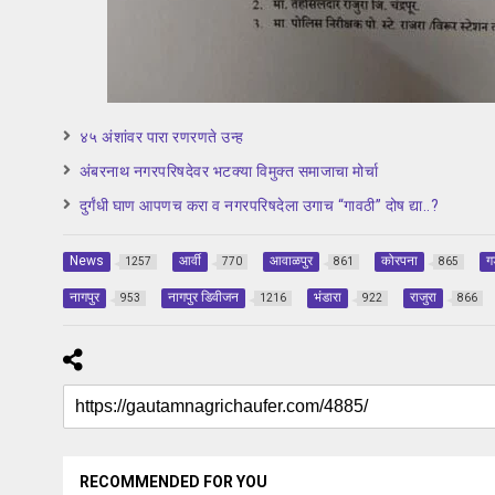
४५ अंशांवर पारा रणरणते उन्ह
अंबरनाथ नगरपरिषदेवर भटक्या विमुक्त समाजाचा मोर्चा
दुर्गंधी घाण आपणच करा व नगरपरिषदेला उगाच “गावठी” दोष द्या..?
News
आर्वी
आवाळपुर
कोरपना
ग
1257
770
861
865
नागपुर
नागपुर डिवीजन
भंडारा
राजुरा
953
1216
922
866
RECOMMENDED FOR YOU