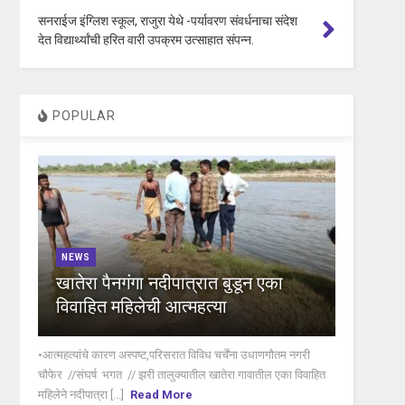
सनराईज इंग्लिश स्कूल, राजुरा येथे -पर्यावरण संवर्धनाचा संदेश
देत विद्यार्थ्यांची हरित वारी उपक्रम उत्साहात संपन्न.
POPULAR
NEWS
खातेरा पैनगंगा नदीपात्रात बुडून एका
विवाहित महिलेची आत्महत्या
•आत्महत्यांचे कारण अस्पष्ट,परिसरात विविध चर्चेंना उधाणगौतम नगरी
चौफेर //संघर्ष भगत // झरी तालुक्यातील खातेरा गावातील एका विवाहित
महिलेने नदीपात्रा [...]
Read More