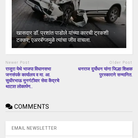
खासदार डॉ. प्रशांत पाडोले यांच्या कारची ट्रकशी
टक्कर; एअरबॅग्जमुळे त्यांचा जीव वाचला.
Newer Post
Older Post
राजुरा येथे भाजपा विधानसभा
धनराज दुर्योधन यांना जिल्हा शिक्षक
जनसंपर्क कार्यालय व मा. आ.
पुरस्काराने सन्मानित.
सुधीरभाऊ मुनगंटीवार सेवा केंद्रचे
थाटात लोकार्पण..
COMMENTS
EMAIL NEWSLETTER