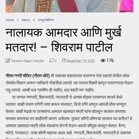
Home
News
नागपुर डिवीजन
नालायक आमदार आणि मुर्ख
मतदार! – शिवराम पाटील
176
Gautam Nagri Chaufer
0
September 19, 2025
गौतम नगरी चौफेर (गौतम धोटे)
मी जळगाव शहरालगत वाघनगर येथे राहातो.तेथील लोक
जेमतेम शिक्षण करून नशीबाने नोकरीला लागले. घर स्वस्त मिळते म्हणून वाघनगरला येऊन
राहू लागले. आम्ही धड ग्रामीण ही नाहीत, धड शहरी पण नाहीत.
या भागात गणपती, शिवजयंती, नवरात्री चे उत्सव मोठ्या प्रमाणात साजरे केले
जातात. काही तरूण वर्गणी जमा करून सजावट, डिजे वगैरे आणून आपली हौस भागवून
घेतात. काही मंडळे या उत्सवांना आमदार खासदार मंत्री यांना बोलवून सत्कार करतात.
सत्कार करायचा तर काहीतरी कारण असेलच. फुकट कोणी कोणाचा सत्कार का करील? हे
आमदार खासदार मंत्री लोक मंडळांना देणगी देऊन आपले कौतुक करवून घेतात. बैनर,
फोटो, गाजावाटा. जसा कोणी महात्मा आला आहे. गणपती, शिवजयंती, नवरात्री हे जळगाव