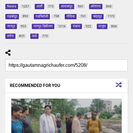
News
आर्वी
आवाळपुर
कोरपना
1257
770
861
865
गडचांदुर
गडचिरोली
गोंदिया
चंद्रपूर
892
758
761
1172
नागपुर
नागपुर डिवीजन
भंडारा
राजुरा
953
1216
922
866
वरोरा
वर्धा
801
773
RECOMMENDED FOR YOU