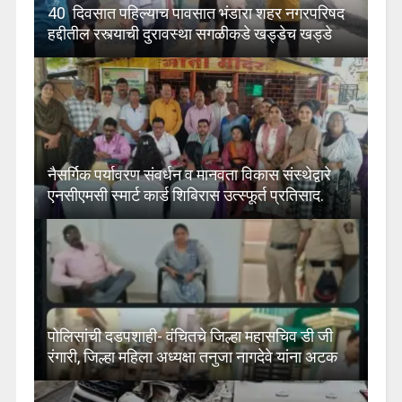
40 दिवसात पहिल्याच पावसात भंडारा शहर नगरपरिषद
हद्दीतील रस्त्याची दुरावस्था सगळीकडे खड्डेच खड्डे
नैसर्गिक पर्यावरण संवर्धन व मानवता विकास संस्थेद्वारे
एनसीएमसी स्मार्ट कार्ड शिबिरास उत्स्फूर्त प्रतिसाद.
पोलिसांची दडपशाही- वंचितचे जिल्हा महासचिव डी जी
रंगारी, जिल्हा महिला अध्यक्षा तनुजा नागदेवे यांना अटक