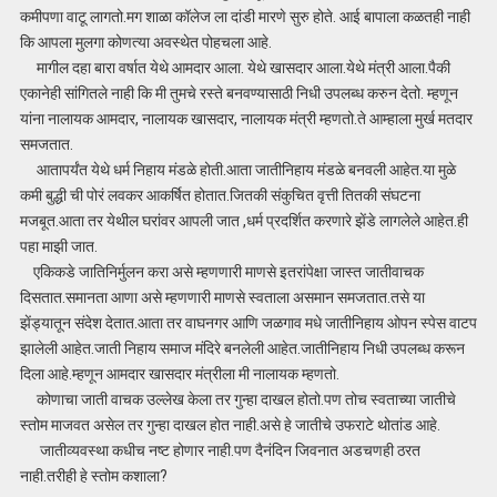
कमीपणा वाटू लागतो.मग शाळा कॉलेज ला दांडी मारणे सुरु होते. आई बापाला कळतही नाही
कि आपला मुलगा कोणत्या अवस्थेत पोहचला आहे.
मागील दहा बारा वर्षात येथे आमदार आला. येथे खासदार आला.येथे मंत्री आला.पैकी
एकानेही सांगितले नाही कि मी तुमचे रस्ते बनवण्यासाठी निधी उपलब्ध करुन देतो. म्हणून
यांना नालायक आमदार, नालायक खासदार, नालायक मंत्री म्हणतो.ते आम्हाला मुर्ख मतदार
समजतात.
आतापर्यंत येथे धर्म निहाय मंडळे होती.आता जातीनिहाय मंडळे बनवली आहेत.या मुळे
कमी बुद्धी ची पोरं लवकर आकर्षित होतात.जितकी संकुचित वृत्ती तितकी संघटना
मजबूत.आता तर येथील घरांवर आपली जात ,धर्म प्रदर्शित करणारे झेंडे लागलेले आहेत.ही
पहा माझी जात.
एकिकडे जातिनिर्मुलन करा असे म्हणणारी माणसे इतरांपेक्षा जास्त जातीवाचक
दिसतात.समानता आणा असे म्हणणारी माणसे स्वताला असमान समजतात.तसे या
झेंड्यातून संदेश देतात.आता तर वाघनगर आणि जळगाव मधे जातीनिहाय ओपन स्पेस वाटप
झालेली आहेत.जाती निहाय समाज मंदिरे बनलेली आहेत.जातीनिहाय निधी उपलब्ध करून
दिला आहे.म्हणून आमदार खासदार मंत्रीला मी नालायक म्हणतो.
कोणाचा जाती वाचक उल्लेख केला तर गुन्हा दाखल होतो.पण तोच स्वताच्या जातीचे
स्तोम माजवत असेल तर गुन्हा दाखल होत नाही.असे हे जातीचे उफराटे थोतांड आहे.
जातीव्यवस्था कधीच नष्ट होणार नाही.पण दैनंदिन जिवनात अडचणही ठरत
नाही.तरीही हे स्तोम कशाला?