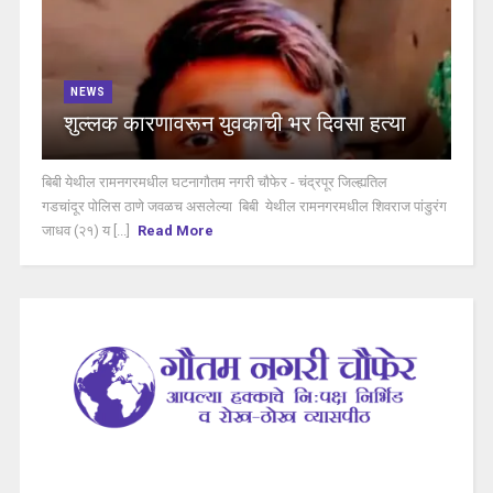
NEWS
शुल्लक कारणावरून युवकाची भर दिवसा हत्या
बिबी येथील रामनगरमधील घटनागौतम नगरी चौफेर - चंद्रपूर जिल्ह्यतिल
गडचांदूर पोलिस ठाणे जवळच असलेल्या बिबी येथील रामनगरमधील शिवराज पांडुरंग
जाधव (२१) य [...]
Read More