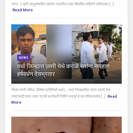
भगत // झरी तालुक्यातील खातेरा गावातील एका विवाहित महिलेने नदीपात्रा [...]
Read More
NEWS
वर्धा जिल्ह्यात उमरी येथे कराळे सरांना मारहाण
हर्षवर्धन देसभ्रतार
गौतम नगरी चौफेर (विशेष प्रतिनिधी वर्धा) :- वर्धा जिल्ह्यातील ग्राम उमरी येथे
राष्ट्रवादी शरद पवार गटाचे कार्यकर्ते नितीन कराळे हे स्व परिवारासोब [...]
Read
More