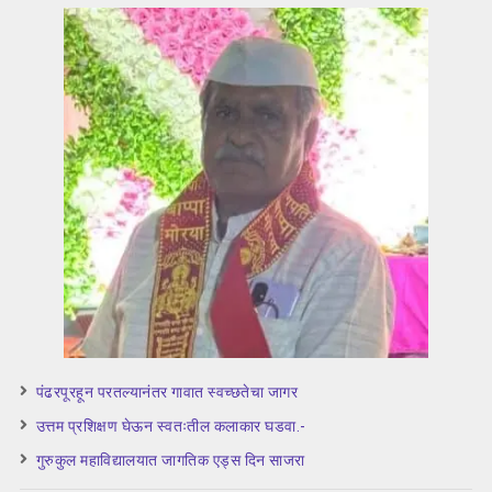
पंढरपूरहून परतल्यानंतर गावात स्वच्छतेचा जागर
उत्तम प्रशिक्षण घेऊन स्वतःतील कलाकार घडवा.-
गुरुकुल महाविद्यालयात जागतिक एड्स दिन साजरा