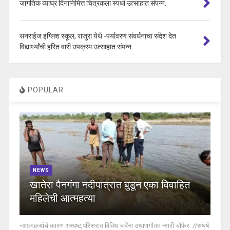
जागतिक व्याघ्र दिनानिमित्त चित्रकला स्पर्धा उत्साहात संपन्न.
सनराईज इंग्लिश स्कूल, राजुरा येथे -पर्यावरण संवर्धनाचा संदेश देत
विद्यार्थ्यांची हरित वारी उपक्रम उत्साहात संपन्न.
POPULAR
NEWS
खातेरा पैनगंगा नदीपात्रात बुडून एका विवाहित
महिलेची आत्महत्या
•आत्महत्यांचे कारण अस्पष्ट,परिसरात विविध चर्चेंना उधाणगौतम नगरी चौफेर //संघर्ष