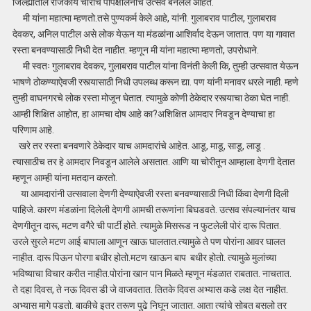
जिल्ह्यातील राजकीय चोरांचे पापक्षालनाचे उत्सव बनलेले आहेत.
मी यांना महात्मा म्हणतो.तसे पुण्यकर्म केले आहे, यांनी. गुलाबराव पाटील, गुलाबराव
देवकर, अनिल पाटील असे लोक येऊन या मंडळांना आशिर्वाद देऊन जातात. पण या गावात
रस्ता बनवण्यासाठी निधी देत नाहीत. म्हणून मी यांना महात्मा म्हणतो, उपरोधाने.
मी स्वतः गुलाबराव देवकर, गुलाबराव पाटील यांना विनंती केली कि, तुम्ही उत्सवात येऊन
भाषणे ठोकण्याऐवजी रस्त्यासाठी निधी उपलब्ध करून द्या. पण यांनी मनावर धरले नाही. म्हणे
तुम्ही वाघनगरचे लोक रस्ता मोजून घेतात. त्यामुळे कोणी ठेकेदार रस्त्याचा ठेका घेत नाही.
आम्ही शिक्षित आहोत, हा आमचा दोष आहे का?अशिक्षित आमदार निवडून देण्याचा हा
परिणाम आहे.
खरे तर रस्ता बनवणारे ठेकेदार याच आमदारांचे आहेत. आडू, माडू, साडू, लाडू .
त्यासाठीच तर हे आमदार निवडून आलेले असतात. आणि या चोरीतून आम्हाला देणगी देतात
म्हणून आम्ही यांना मतदान करतो.
या आमदारांनी उत्सवाला देणगी देण्याऐवजी रस्ता बनवण्यासाठी निधी किंवा देणगी दिली
पाहिजे. कारण मंडळांना दिलेली देणगी आमची तरूणांना बिघडवते. उत्सव संपल्यानंतर याच
देणगीतून दारू, मटण वगैरे ची पार्टी होते. त्यामुळे मिसरूड न फुटलेली पोरं दारू पितात.
उरले सुरले मटण आई बापाला आणून खाऊ घालतात.त्यामुळे ते पण पोरांना आवर घालत
नाहीत. दारू पिऊन पोरगा बधीर होतो.मटण खाऊन बाप बधीर होतो. त्यामुळे मुलांच्या
भविष्याचा विचार करीत नाहीत.पोरांना खान पान मिळते म्हणून मंडळात राबतात. नाचतात.
ते दहा दिवस, ते नऊ दिवस डी जे वाजवतात. तितके दिवस अभ्यास कडे लक्ष देत नाहीत.
अभ्यास मागे पडतो. बाकीचे इतर तरूण पुढे निघून जातात. आता त्यांचे सोबत बसलो तर