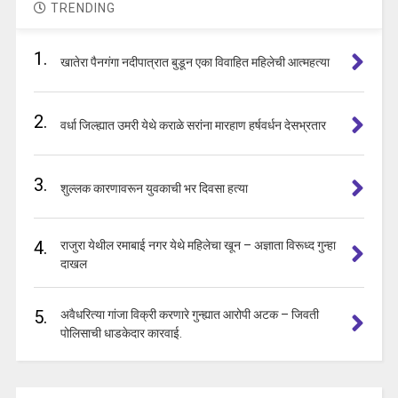
TRENDING
1.
खातेरा पैनगंगा नदीपात्रात बुडून एका विवाहित महिलेची आत्महत्या
2.
वर्धा जिल्ह्यात उमरी येथे कराळे सरांना मारहाण हर्षवर्धन देसभ्रतार
3.
शुल्लक कारणावरून युवकाची भर दिवसा हत्या
4.
राजुरा येथील रमाबाई नगर येथे महिलेचा खून – अज्ञाता विरूध्द गुन्हा
दाखल
5.
अवैधरित्या गांजा विक्री करणारे गुन्ह्यात आरोपी अटक – जिवती
पोलिसाची धाडकेदार कारवाई.