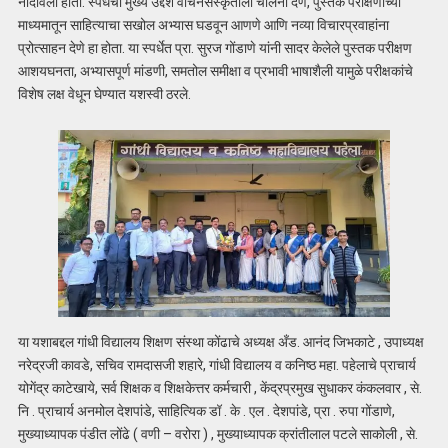
नोंदविला होता. स्पर्धेचा मुख्य उद्देश वाचनसंस्कृतीला चालना देणे, पुस्तक परीक्षणाच्या
माध्यमातून साहित्याचा सखोल अभ्यास घडवून आणणे आणि नव्या विचारप्रवाहांना
प्रोत्साहन देणे हा होता. या स्पर्धेत प्रा. सुरज गोंडाणे यांनी सादर केलेले पुस्तक परीक्षण
आशयघनता, अभ्यासपूर्ण मांडणी, समतोल समीक्षा व प्रभावी भाषाशैली यामुळे परीक्षकांचे
विशेष लक्ष वेधून घेण्यात यशस्वी ठरले.
या यशाबद्दल गांधी विद्यालय शिक्षण संस्था कोंढाचे अध्यक्ष अँड. आनंद जिभकाटे , उपाध्यक्ष
नरेद्रजी कावडे, सचिव रामदासजी शहारे, गांधी विद्यालय व कनिष्ठ महा. पहेलाचे प्राचार्य
योगेंद्र काटेखाये, सर्व शिक्षक व शिक्षकेत्तर कर्मचारी , केंद्रप्रमुख सुधाकर कंकलवार , से.
नि . प्राचार्य अनमोल देशपांडे, साहित्यिक डॉ . के . एल . देशपांडे, प्रा . रुपा गोंडाणे,
मुख्याध्यापक पंडीत लोंढे ( वणी – वरोरा ) , मुख्याध्यापक क्रांतीलाल पटले साकोली , से.