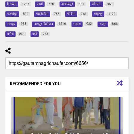
News
आर्वी
आवाळपुर
कोरपना
1257
770
861
865
गडचांदुर
गडचिरोली
गोंदिया
चंद्रपूर
892
758
761
1172
नागपुर
नागपुर डिवीजन
भंडारा
राजुरा
953
1216
922
866
वरोरा
वर्धा
801
773
RECOMMENDED FOR YOU