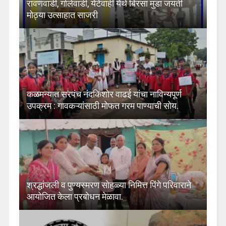
रावणवाडी, गोलेवाडी, येटेवाही येथे बिरसा मुंडा जयंती
मोठ्या उत्साहात साजरी
कळमन्यात सरपंच नंदकिशोर वाढई यांचा नाविन्यपूर्ण
उपक्रम : गावकऱ्यांसाठी मोफत गरम पाण्याची सोय.
श्रद्धांजली व पुण्यस्मरण सोहळ्या निमित्त पिंगे परिवाराने
आयोजित केला प्रबोधन मेळावा.