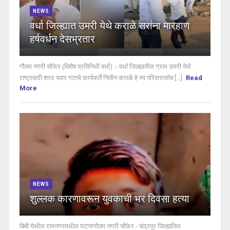
NEWS
वर्धा जिल्ह्यात उमरी येथे कराळे सरांना मारहाण
हर्षवर्धन देसभ्रतार
गौतम नगरी चौफेर (विशेष प्रतिनिधी वर्धा) :- वर्धा जिल्ह्यातील ग्राम उमरी येथे
राष्ट्रवादी शरद पवार गटाचे कार्यकर्ते नितीन कराळे हे स्व परिवारासोब [...]
Read
More
NEWS
शुल्लक कारणावरून युवकाची भर दिवसा हत्या
बिबी येथील रामनगरमधील घटनागौतम नगरी चौफेर - चंद्रपूर जिल्ह्यतिल