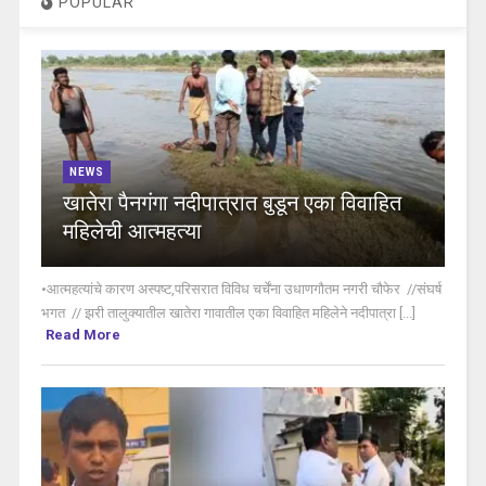
POPULAR
NEWS
खातेरा पैनगंगा नदीपात्रात बुडून एका विवाहित
महिलेची आत्महत्या
•आत्महत्यांचे कारण अस्पष्ट,परिसरात विविध चर्चेंना उधाणगौतम नगरी चौफेर //संघर्ष
भगत // झरी तालुक्यातील खातेरा गावातील एका विवाहित महिलेने नदीपात्रा [...]
Read More