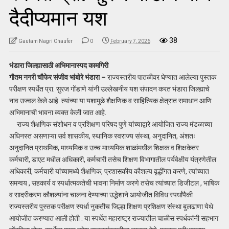
दैदीप्यमान यश
38
Gautam Nagri Chaufer
0
February 7, 2026
भंडारा जिल्ह्यासाठी अभिमानास्पद कामगिरी
गौतम नगरी चौफेर संजीव भांबोरे भंडारा –
राज्यस्तरीय पातळीवर घेण्यात आलेल्या पुस्तक
परीक्षण स्पर्धेत प्रा. सुरज गोंडाणे यांनी उल्लेखनीय यश संपादन करत भंडारा जिल्ह्याचे
नाव उज्वल केले आहे. त्यांच्या या यशामुळे शैक्षणिक व साहित्यिक क्षेत्रात समाधान आणि
अभिमानाची भावना व्यक्त केली जात आहे.
राज्य शैक्षणिक संशोधन व प्रशिक्षण परिषद पुणे यांच्याद्वारे आयोजित राज्य मंडळाच्या
अधिनस्त असणाऱ्या सर्व शासकीय, स्थानिक स्वराज्य संस्था, अनुदानित, अंशतः
अनुदानित प्राथमिक, माध्यमिक व उच्च माध्यमिक शाळांमधील शिक्षक व शिक्षकेतर
कर्मचारी, डाएट मधील अधिकारी, कर्मचारी तसेच शिक्षण विभागातील पर्यवेक्षीय यंत्रणेतील
अधिकारी, कर्मचारी यांच्यामध्ये शैक्षणिक, प्रशासकीय कौशल्य वृद्धींगत करणे, त्यांच्यात
समन्वय , सहकार्य व स्पर्धात्मकतेची भावना निर्माण करणे तसेच त्यांच्यात डिजीटल , भाषिक
व सादरीकरण कौशल्यांना चालना देण्याच्या उद्धेशाने आयोजीत विविध स्पर्धांपैकी
राज्यस्तरीय पुस्तक परीक्षण स्पर्धा नुकतीच जिल्हा शिक्षण प्रशिक्षण संस्था बुलढाणा येथे
आयोजीत करण्यात आली होती . या स्पर्धेत महाराष्ट्र राज्यातील चाळीस स्पर्धकांनी सहभाग