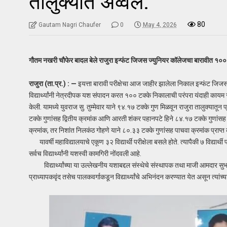
तालुक्यात अव्वल.
80
Gautam Nagri Chaufer
0
May 4, 2026
गौतम नखरी चौफेर बादल बेले राजुरा इन्फंट जिजस ज्युनियर कॉलेजचा बारावीत १०० टक
राजुरा (ता.प्र.) : —
इयत्ता बारावी परीक्षेचा आज जाहीर झालेला निकाल इन्फंट जिज
विद्यार्थ्यांनी नेत्रदीपक यश संपादन करत १०० टक्के निकालाची परंपरा यंदाही कायम रा
केली. यामध्ये युवराज सु. तुम्मेवार याने ९४.१७ टक्के गुण मिळवून राजुरा तालुक्यात
टक्के गुणांसह द्वितीय क्रमांक आणि आरती शंकर पहानपटे हिने ८४.१७ टक्के गुणांस
क्रमांक, तर निशांत निलकंठ गोहणे याने ८०.३३ टक्के गुणांसह पाचवा क्रमांक प्राप्त 
यावर्षी महाविद्यालयाचे एकूण ३२ विद्यार्थी परीक्षेला बसले होते. त्यापैकी ७ विद्यार्थी प
सर्वच विद्यार्थ्यांनी यशस्वी कामगिरी नोंदवली आहे.
विद्यार्थ्यांच्या या उल्लेखनीय यशाबद्दल संस्थेचे संस्थापक तथा माजी आमदार सुभा
प्राध्यापकवृंद तसेच पालकवर्गाकडून विद्यार्थ्यांचे अभिनंदन करण्यात येत असून त्यांच्