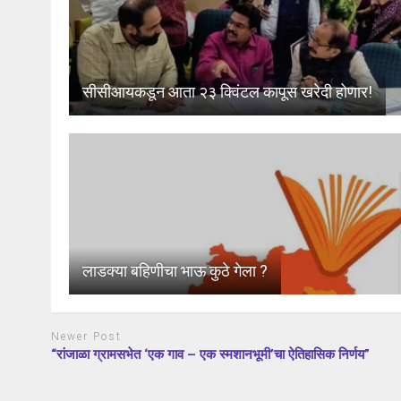
सीसीआयकडून आता २३ क्विंटल कापूस खरेदी होणार!
लाडक्या बहिणीचा भाऊ कुठे गेला ?
Newer Post
“रांजाळा ग्रामसभेत ‘एक गाव – एक स्मशानभूमी’चा ऐतिहासिक निर्णय”