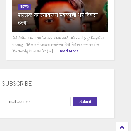
NEWS
शुल्लक कारणावरून युवकाची भर दिवसा
हत्या
बिबी येथील रामनगरमधील घटनागौतम नगरी चौफेर - चंद्रपूर जिल्ह्यतिल
गडचांदूर पोलिस ठाणे जवळच असलेल्या बिबी येथील रामनगरमधील
शिवराज पांडुरंग जाधव (२१) य [...]
Read More
SUBSCRIBE