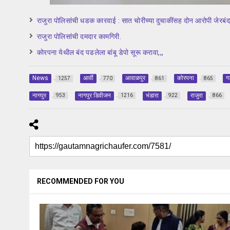
राजुरा पोलिसांची धडक कारवाई : सात चोरीच्या दुचाकींसह दोन आरोपी जेरबंद
राजुरा पोलिसांची दमदार कामगिरी.
कोरपना येथील बंद पडलेला बांबू डेपो सूरू करावा,,,
News
आर्वी
आवाळपुर
कोरपना
ग
1257
770
861
865
नागपुर
नागपुर डिवीजन
भंडारा
राजुरा
953
1216
922
866
RECOMMENDED FOR YOU