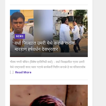
NEWS
वर्धा जिल्ह्यात उमरी येथे कराळे सरांना
मारहाण हर्षवर्धन देसभ्रतार
गौतम नगरी चौफेर (विशेष प्रतिनिधी वर्धा) :- वर्धा जिल्ह्यातील ग्राम उमरी
येथे राष्ट्रवादी शरद पवार गटाचे कार्यकर्ते नितीन कराळे हे स्व परिवारासोब
[...]
Read More