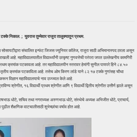
्के निकाल. ; युवराज तुम्मेवार राजुरा तालुक्यातून प्रथम.
स सोसायटीद्वारा संचालित इन्फंट जिजस ज्युनियर कॉलेज, राजुरा साठी अभिमानास्पद ठरला असून
खली आहे. महाविद्यालयातील विद्यार्थ्यांनी उत्कृष्ट गुणवत्तेची परंपरा जपत उल्लेखनीय कामगिरी
ून प्रथम क्रमांक पटकावला आहे. तर महाविद्यालयीन स्तरावर हेमांगी सुनील पायपरे हिने ८४.५०
ह तृतीय क्रमांक पटकाविला आहे. तसेच ओम किरण लांडे याने ८२.१७ टक्के गुणांसह चौथा
करून विज्ञान महाविद्यालयाचे नाव उज्ज्वल केले आहे.
्राविण्य श्रेणीत, १६ विद्यार्थी प्रथम श्रेणीत आणि ९ विद्यार्थी द्वितीय श्रेणीत उत्तीर्ण झाले असून
षभाऊ धोटे, सचिव तथा नगराध्यक्ष अरुणभाऊ धोटे, संस्थेचे अध्यक्ष अभिजीत धोटे, प्राचार्य,
या पुढील शैक्षणिक वाटचालीसाठी शुभेच्छांचा वर्षाव होत आहे.