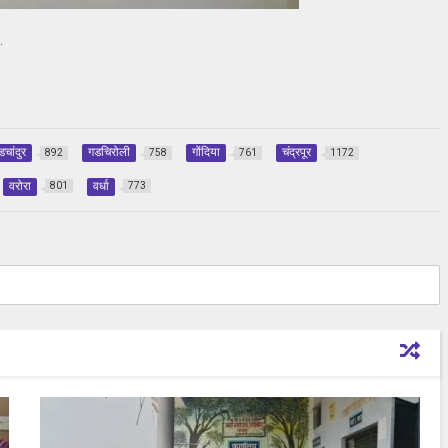
.
डचांदुर
गडचिरोली
गोंदिया
चंद्रपूर
892
758
761
1172
वरोरा
वर्धा
801
773