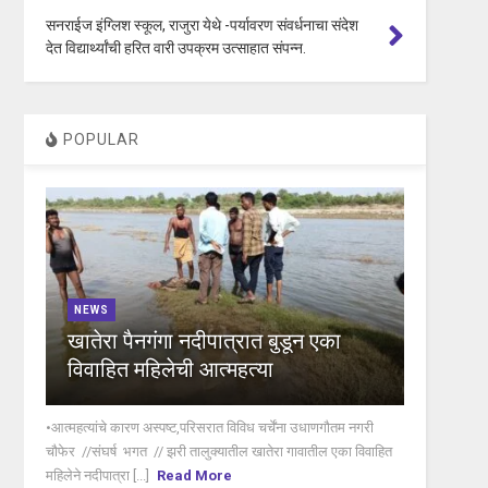
सनराईज इंग्लिश स्कूल, राजुरा येथे -पर्यावरण संवर्धनाचा संदेश
देत विद्यार्थ्यांची हरित वारी उपक्रम उत्साहात संपन्न.
POPULAR
NEWS
खातेरा पैनगंगा नदीपात्रात बुडून एका
विवाहित महिलेची आत्महत्या
•आत्महत्यांचे कारण अस्पष्ट,परिसरात विविध चर्चेंना उधाणगौतम नगरी
चौफेर //संघर्ष भगत // झरी तालुक्यातील खातेरा गावातील एका विवाहित
महिलेने नदीपात्रा [...]
Read More