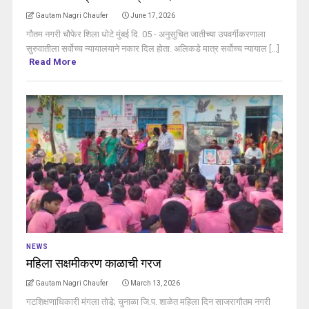
Gautam Nagri Chaufer
June 17, 2026
गौतम नगरी चौफेर शिला धोटे मुंबई दि. 05 - अनुसुचित जातीच्या उपवर्गीकरणाला
सुरुवातीला सर्वोच्च न्यायालयाने नकार दिल होता. अलिकडे मात्र सर्वोच्च न्यायाल [...]
Read More
NEWS
महिला सक्षमीकरण काळाची गरज
Gautam Nagri Chaufer
March 13, 2026
गटशिक्षणाधिकारी मंगला तोडे; चुनाळा जि.प. शाळेत महिला दिन साजरागौतम नगरी