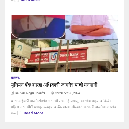
NEWS
युनियन बँक शाखा अधिकारी जामनेर यांची मनमानी
Gautam Nagri Chaufer
November 26, 2024
● सीएमईजीपी योजने अंतर्गत लाभार्थी पाच महिन्यापासून मारतोय चक्रा.● दिव्यंग
महिला लाभार्थीशी अभद्र व्यवहार. ● बँक शाखा अधिकारी सरकारी योजनेचा करतोय
फज [...]
Read More