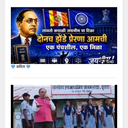
कविता