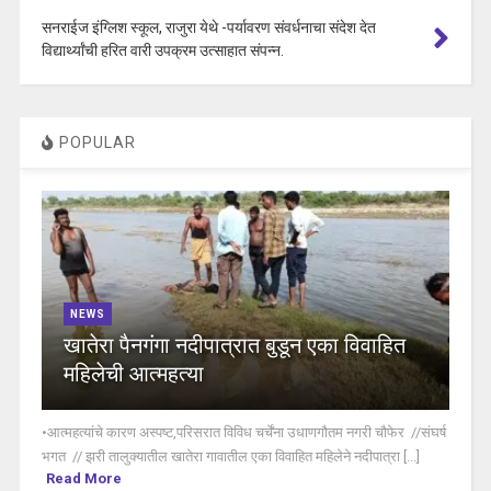
सनराईज इंग्लिश स्कूल, राजुरा येथे -पर्यावरण संवर्धनाचा संदेश देत
विद्यार्थ्यांची हरित वारी उपक्रम उत्साहात संपन्न.
POPULAR
NEWS
खातेरा पैनगंगा नदीपात्रात बुडून एका विवाहित
महिलेची आत्महत्या
•आत्महत्यांचे कारण अस्पष्ट,परिसरात विविध चर्चेंना उधाणगौतम नगरी चौफेर //संघर्ष
भगत // झरी तालुक्यातील खातेरा गावातील एका विवाहित महिलेने नदीपात्रा [...]
Read More