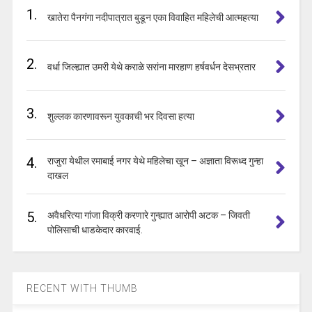
1.
खातेरा पैनगंगा नदीपात्रात बुडून एका विवाहित महिलेची आत्महत्या
2.
वर्धा जिल्ह्यात उमरी येथे कराळे सरांना मारहाण हर्षवर्धन देसभ्रतार
3.
शुल्लक कारणावरून युवकाची भर दिवसा हत्या
4.
राजुरा येथील रमाबाई नगर येथे महिलेचा खून – अज्ञाता विरूध्द गुन्हा
दाखल
5.
अवैधरित्या गांजा विक्री करणारे गुन्ह्यात आरोपी अटक – जिवती
पोलिसाची धाडकेदार कारवाई.
RECENT WITH THUMB