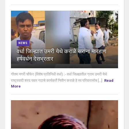
NEWS
वर्धा जिल्ह्यात उमरी येथे कराळे सरांना मारहाण
हर्षवर्धन देसभ्रतार
गौतम नगरी चौफेर (विशेष प्रतिनिधी वर्धा) :- वर्धा जिल्ह्यातील ग्राम उमरी येथे
राष्ट्रवादी शरद पवार गटाचे कार्यकर्ते नितीन कराळे हे स्व परिवारासोब [...]
Read
More