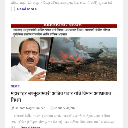
चौफेर बादल बेले राजुरा : जिल्हा परीषद उच्च प्राथमिक शाळा (मराठी) चुनाळा येथे
[...]
Read More
NEWS
महाराष्ट्र उपमुख्यमंत्री अजित पवार यांचे विमान अपघातात
निधन
Gautam Nagri Chaufer
January 28, 2026
- बारामती येथील भीषण दुर्घटनेचा सखोल राजकीय आणि तांत्रिक अहवालगौतम
नगरी चौफेर (श्नीकृष्ण देशभ्रतार भंडारा) - बारामतीच्या विकासाचा महामेरू कोसळला:
वि [...]
Read More