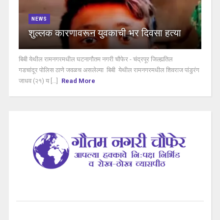
NEWS
शुल्लक कारणावरून युवकाची भर दिवसा हत्या
बिबी येथील रामनगरमधील घटनागौतम नगरी चौफेर - चंद्रपूर जिल्ह्यतिल
गडचांदूर पोलिस ठाणे जवळच असलेल्या बिबी येथील रामनगरमधील शिवराज पांडुरंग
जाधव (२१) य [...]
Read More