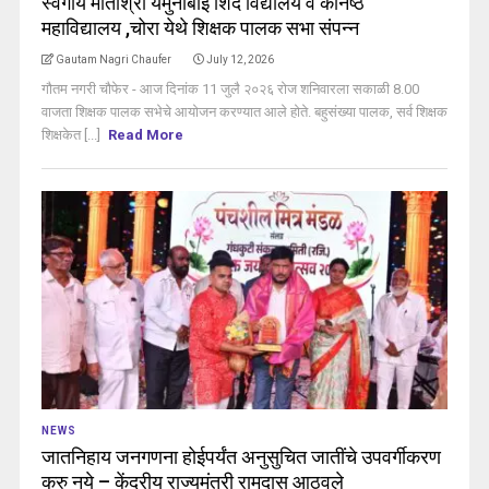
स्वर्गीय मातोश्री यमुनाबाई शिंदे विद्यालय व कनिष्ठ
महाविद्यालय ,चोरा येथे शिक्षक पालक सभा संपन्न
Gautam Nagri Chaufer
July 12, 2026
गौतम नगरी चौफेर - आज दिनांक 11 जुलै २०२६ रोज शनिवारला सकाळी 8.00
वाजता शिक्षक पालक सभेचे आयोजन करण्यात आले होते. बहुसंख्या पालक, सर्व शिक्षक
शिक्षकेत [...]
Read More
NEWS
जातनिहाय जनगणना होईपर्यंत अनुसुचित जातींचे उपवर्गीकरण
करु नये – केंद्रीय राज्यमंत्री रामदास आठवले