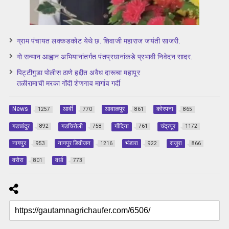
ग्राम पंचायत लक्कडकोट येथे छ. शिवाजी महाराज जयंती साजरी.
गो सन्मान आह्वान अभियानांतर्गत पंतप्रधानांकडे प्रभावी निवेदन सादर.
पिट्टीगुडा पोलीस ठाणे हद्दीत अवैध दारूचा महापूर
तळीरामाची ‌मरका गोंदी शेणगाव मार्गाव गर्दी
News
आर्वी
आवाळपुर
कोरपना
1257
770
861
865
गडचांदुर
गडचिरोली
गोंदिया
चंद्रपूर
892
758
761
1172
नागपुर
नागपुर डिवीजन
भंडारा
राजुरा
953
1216
922
866
वरोरा
वर्धा
801
773