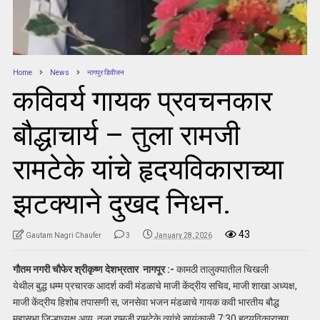
Home
News
नागपुर डिवीजन
कविवर्य गायक प्रवचनकार
बौद्धाचार्य – तुला रामजी
रामटेके यांचे हृदयविकाराच्या
झटक्याने दुखद निधन.
43
Gautam Nagri Chaufer
3
January 28, 2026
गौतम नगरी चौफेर श्रीकृष्ण देशभ्रतार नागपूर :-
कामठी तालुक्यातील चिखली
येथील बुद्ध धम्म प्रचारक आदर्श कवी मंडळाचे माजी केंद्रीय सचिव, माजी शाखा अध्यक्ष,
माजी केंद्रीय हिशोब तपासणी स, जनसेवा भजन मंडळाचे गायक कवी भारतीय बौद्ध
महासभा जिल्हाध्यक्ष आयु. तुला रामजी रामटेके त्यांचे सायंकाळी 7:30 हृदयविकाराच्या