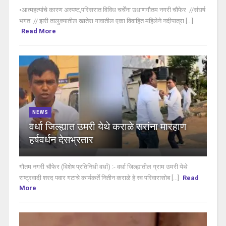
•आत्महत्यांचे कारण अस्पष्ट,परिसरात विविध चर्चेंना उधाणगौतम नगरी चौफेर //संघर्ष
भगत // झरी तालुक्यातील खातेरा गावातील एका विवाहित महिलेने नदीपात्रा [...]
Read More
NEWS
वर्धा जिल्ह्यात उमरी येथे कराळे सरांना मारहाण
हर्षवर्धन देसभ्रतार
गौतम नगरी चौफेर (विशेष प्रतिनिधी वर्धा) :- वर्धा जिल्ह्यातील ग्राम उमरी येथे
राष्ट्रवादी शरद पवार गटाचे कार्यकर्ते नितीन कराळे हे स्व परिवारासोब [...]
Read
More