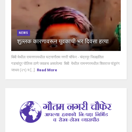
NEWS
शुल्लक कारणावरून युवकाची भर दिवसा हत्या
बिबी येथील रामनगरमधील घटनागौतम नगरी चौफेर - चंद्रपूर जिल्ह्यतिल
गडचांदूर पोलिस ठाणे जवळच असलेल्या बिबी येथील रामनगरमधील शिवराज पांडुरंग
जाधव (२१) य [...]
Read More