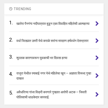
TRENDING
1.
खातेरा पैनगंगा नदीपात्रात बुडून एका विवाहित महिलेची आत्महत्या
2.
वर्धा जिल्ह्यात उमरी येथे कराळे सरांना मारहाण हर्षवर्धन देसभ्रतार
3.
शुल्लक कारणावरून युवकाची भर दिवसा हत्या
4.
राजुरा येथील रमाबाई नगर येथे महिलेचा खून – अज्ञाता विरूध्द गुन्हा
दाखल
5.
अवैधरित्या गांजा विक्री करणारे गुन्ह्यात आरोपी अटक – जिवती
पोलिसाची धाडकेदार कारवाई.