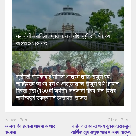
महाबोधी महाविहार मुक्त करा व दीक्षाभूमी सौंदर्यकरण
तात्काळ सुरू करा
श्रीमती गोपिकाबाई सांगळा आश्रम शाळा राजुरा स्व.
नामदेवराव जाधव प्राथ. आश्रमशाळा राजुरा येथे भगवान
बिरसा मुंडा (150 वी जयंती) जनजाती गौरव दिन, विशेष
नावीन्यपूर्ण उपक्रमाने उत्सहात साजरा
Newer Post
Older Post
आमचा देव हरवला आमचा आधार
गाडेगावात स्वस्त धन्य दुकाणदाराकडून
हरपला
आर्थिक लुभाडणुक चालू व अपमानास्पद