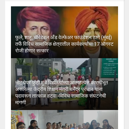
फुले, शाहू, चॅरिटेबल अँड वेल्फेअर फाउंडेशन ठाणे (मुंबई)
तर्फे विविध सामाजिक क्षेत्रातील कार्यकर्त्यांचा 17 ऑगस्ट
रोजी होणार सत्कार
नीट पेपर फुटी मुळे विद्यार्थ्यांच्या आत्महत्येस कारणीभूत
असलेल्या केंद्रीय शिक्षण मंत्री धर्मेंद्र प्रधान यांना
पदावरून तात्काळ हटवा -विविध सामाजिक संघटनेची
मागणी