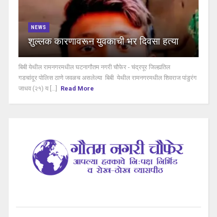
NEWS
शुल्लक कारणावरून युवकाची भर दिवसा हत्या
बिबी येथील रामनगरमधील घटनागौतम नगरी चौफेर - चंद्रपूर जिल्ह्यतिल
गडचांदूर पोलिस ठाणे जवळच असलेल्या बिबी येथील रामनगरमधील शिवराज पांडुरंग
जाधव (२१) य [...]
Read More