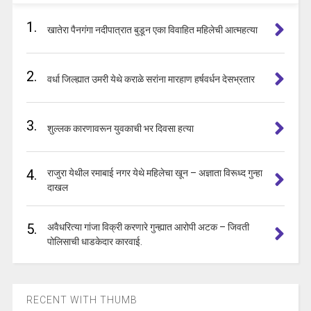
1.
खातेरा पैनगंगा नदीपात्रात बुडून एका विवाहित महिलेची आत्महत्या
2.
वर्धा जिल्ह्यात उमरी येथे कराळे सरांना मारहाण हर्षवर्धन देसभ्रतार
3.
शुल्लक कारणावरून युवकाची भर दिवसा हत्या
4.
राजुरा येथील रमाबाई नगर येथे महिलेचा खून – अज्ञाता विरूध्द गुन्हा
दाखल
5.
अवैधरित्या गांजा विक्री करणारे गुन्ह्यात आरोपी अटक – जिवती
पोलिसाची धाडकेदार कारवाई.
RECENT WITH THUMB