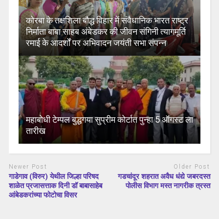
कोरबा के तक्षशिला बौद्ध विहार में संवैधानिक भारत राष्ट्र
निर्माता बाबा साहब अंबेडकर की जीवन संगिनी त्यागमूर्ति
रमाई के आदर्शों पर अभिवादन जयंती सभा संपन्न
महाबोधी टेम्पल बुद्धगया सुप्रीम कोर्टात पुन्हा 5 ऑगस्ट ला
तारीख
Newer Post
Older Post
गाडेगाव (विरुर) येथील जिल्हा परिषद
गडचांदूर शहरात अवैध धंद्ये जबरदस्त
शाळेत प्रजासत्ताक दिनी डॉ बाबासाहेब
पोलीस विभाग मस्त नागरीक त्रस्त
आंबेडकरांच्या फोटोचा विसर