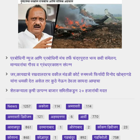
प्रबोधिनी न्युज आणि प्रबोधिनी मंच तर्फे चंद्रपुरात भव्य कवी संमेलन;
मान्यवरांचा गौरव व ग्रंथप्रकाशन संपन्न
जर,कायद्याचे रखवालदरच वकील मंडळी कोर्ट रुममध्ये फिर्यादी विनोद खोब्रागडे
यांना धमकी देत असेल तर कुठे नेऊन ठेवला कायदा आम्हचा
शेतकऱ्याला कृषी उत्पन्न बाजार समितीकडून २० हजारांची मदत
News
अकोला
अमरावती
1257
114
114
अमरावती डिवीजन
अहमदनगर
आर्वी
121
6
770
आवाळपुर
उस्मानाबाद
औरंगाबाद
कोंकण डिवीजन
861
1
2
23
कोरपना
कोल्हापुर
गडचांदुर
गडचिरोली
865
1
892
758