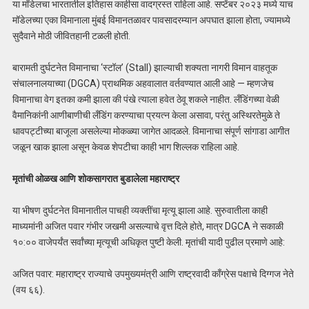
या मॉडेलचा भारतातील इतिहास काहीसा वादग्रस्त राहिला आहे. सप्टेंबर २०२३ मध्ये याच
मॉडेलच्या एका विमानाला मुंबई विमानतळावर पावसादरम्यान अपघात झाला होता, ज्यामध्ये
सुदैवाने मोठी जीवितहानी टळली होती.
बारामती दुर्घटनेत विमानाचा ‘स्टॉल’ (Stall) झाल्याची शक्यता नागरी विमान वाहतूक
संचालनालयाच्या (DGCA) प्राथमिक अहवालात वर्तवण्यात आली आहे — म्हणजेच
विमानाचा वेग इतका कमी झाला की पंखे त्याला हवेत ठेवू शकले नाहीत. लँडिंगच्या वेळी
वैमानिकांनी आणीबाणीची लँडिंग करण्याचा प्रयत्न केला असावा, परंतु अस्थिरतेमुळे ते
धावपट्टीच्या बाजूला असलेल्या मोकळ्या जागेत आदळले. विमानाचा संपूर्ण सांगाडा आगीत
जळून खाक झाला असून केवळ शेपटीचा काही भाग शिल्लक राहिला आहे.
मृतांची ओळख आणि शोकसागरात बुडालेला महाराष्ट्र
या भीषण दुर्घटनेत विमानातील पाचही व्यक्तींचा मृत्यू झाला आहे. सुरुवातीला काही
माध्यमांनी अजित पवार गंभीर जखमी असल्याचे वृत्त दिले होते, मात्र DGCA ने सकाळी
१०:०० वाजेपर्यंत सर्वांच्या मृत्यूची अधिकृत पुष्टी केली. मृतांची यादी पुढील प्रमाणे आहे:
अजित पवार: महाराष्ट्र राज्याचे उपमुख्यमंत्री आणि राष्ट्रवादी काँग्रेस पक्षाचे दिग्गज नेते
(वय ६६).