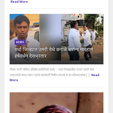
Read More
NEWS
वर्धा जिल्ह्यात उमरी येथे कराळे सरांना मारहाण
हर्षवर्धन देसभ्रतार
गौतम नगरी चौफेर (विशेष प्रतिनिधी वर्धा) :- वर्धा जिल्ह्यातील ग्राम उमरी येथे
राष्ट्रवादी शरद पवार गटाचे कार्यकर्ते नितीन कराळे हे स्व परिवारासोब [...]
Read
More