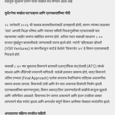
वाहतूक सुरक्षेचे प्रश्न यांचा सखोल वेध घेण्यात आला आहे.
दुर्घटनेचा सखोल घटनाक्रम आणि प्रत्यक्षदर्शींच्या नोंदी
२८ जानेवारी २०२६ ची सकाळ बारामतीकरांसाठी उत्साहाची होती, कारण त्यांच्या लाडक्या
‘दादा’ आगामी जिल्हा परिषद आणि पंचायत समिती निवडणुकीच्या प्रचारासाठी चार
महत्त्वाच्या जाहीर सभांना संबोधित करणार होते. अजित पवार सकाळी साधारण ८:००
वाजता मुंबईहून बारामतीकडे जाण्यासाठी रवाना झाले होते. त्यांनी ‘व्हीएसआर व्हेंचर्स’
(VSR Ventures) या कंपनीकडून चार्टर्ड केलेले ‘लियरजेट ४५’ हे विमान प्रवासासाठी
निवडले होते.
सकाळी ८:४० च्या सुमारास विमानाने बारामती एअरट्रॅफिक कंट्रोलशी (ATC) संपर्क
साधला आणि लँडिंगची परवानगी मागितली. यावेळी हवामान सामान्य होते, मात्र विमानाने
अंतिम टप्प्यात (Final Approach) प्रवेश करताच वैमानिकांना तांत्रिक अडचणींचा
सामना करावा लागला. विमानाची उंची आणि वेग यात अचानक विसंगती निर्माण झाली.
प्रत्यक्षदर्शींच्या म्हणण्यानुसार, विमान धावपट्टीवर उतरण्याऐवजी काहीसे बाजूला झुकले
आणि जमिनीवर आदळले. विमानाचा वेग जास्त असल्याने आणि इंधन टाकीला धक्का
लागल्याने मोठा स्फोट झाला आणि क्षणार्धात संपूर्ण विमान आगीच्या गोळ्यात रूपांतरित झाले.
अपघाताचा संक्षिप्त तपशील
माहिती
: