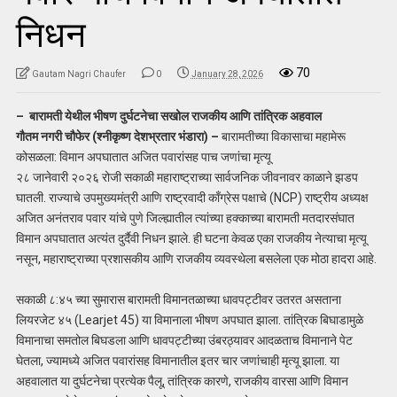
निधन
70
Gautam Nagri Chaufer
0
January 28, 2026
– बारामती येथील भीषण दुर्घटनेचा सखोल राजकीय आणि तांत्रिक अहवाल
गौतम नगरी चौफेर (श्नीकृष्ण देशभ्रतार भंडारा) –
बारामतीच्या विकासाचा महामेरू
कोसळला: विमान अपघातात अजित पवारांसह पाच जणांचा मृत्यू
२८ जानेवारी २०२६ रोजी सकाळी महाराष्ट्राच्या सार्वजनिक जीवनावर काळाने झडप
घातली. राज्याचे उपमुख्यमंत्री आणि राष्ट्रवादी काँग्रेस पक्षाचे (NCP) राष्ट्रीय अध्यक्ष
अजित अनंतराव पवार यांचे पुणे जिल्ह्यातील त्यांच्या हक्काच्या बारामती मतदारसंघात
विमान अपघातात अत्यंत दुर्दैवी निधन झाले. ही घटना केवळ एका राजकीय नेत्याचा मृत्यू
नसून, महाराष्ट्राच्या प्रशासकीय आणि राजकीय व्यवस्थेला बसलेला एक मोठा हादरा आहे.
सकाळी ८:४५ च्या सुमारास बारामती विमानतळाच्या धावपट्टीवर उतरत असताना
लियरजेट ४५ (Learjet 45) या विमानाला भीषण अपघात झाला. तांत्रिक बिघाडामुळे
विमानाचा समतोल बिघडला आणि धावपट्टीच्या उंबरठ्यावर आदळताच विमानाने पेट
घेतला, ज्यामध्ये अजित पवारांसह विमानातील इतर चार जणांचाही मृत्यू झाला. या
अहवालात या दुर्घटनेचा प्रत्येक पैलू, तांत्रिक कारणे, राजकीय वारसा आणि विमान