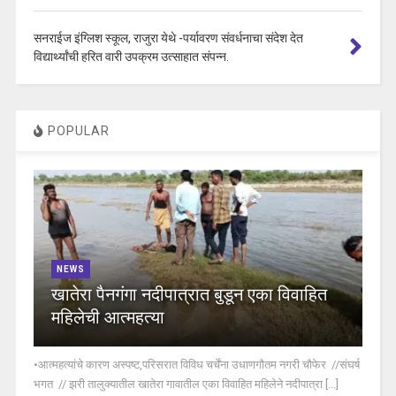
सनराईज इंग्लिश स्कूल, राजुरा येथे -पर्यावरण संवर्धनाचा संदेश देत
विद्यार्थ्यांची हरित वारी उपक्रम उत्साहात संपन्न.
POPULAR
NEWS
खातेरा पैनगंगा नदीपात्रात बुडून एका विवाहित
महिलेची आत्महत्या
•आत्महत्यांचे कारण अस्पष्ट,परिसरात विविध चर्चेंना उधाणगौतम नगरी चौफेर //संघर्ष
भगत // झरी तालुक्यातील खातेरा गावातील एका विवाहित महिलेने नदीपात्रा [...]