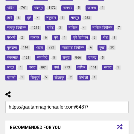
गोंदिया
चंद्रपूर
जलगांव
जालना
761
1172
5
1
ठाणे
धुले
नंदुरबार
नागपुर
6
4
4
953
नागपुर डिवीजन
नांदेड़
नासिक
नासिक डिवीजन
1216
3
4
7
परभणी
पालघर
पुणे
पुणे डिवीजन
बीड
2
6
1
3
1
बुलढाना
भंडारा
मराठवाड़ा डिवीजन
मुंबई
114
922
6
20
यवतमाल
रत्‍नागिरी
राजुरा
रायगढ़
121
5
866
5
लातूर
वरोरा
वर्धा
वाशिम
सतारा
1
801
773
114
1
सांगली
सिंधुदुर्ग
सोलापुर
हिंगोली
1
5
2
1
RECOMMENDED FOR YOU