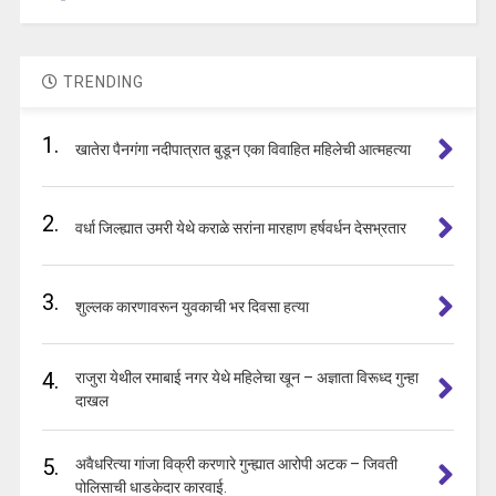
TRENDING
1.
खातेरा पैनगंगा नदीपात्रात बुडून एका विवाहित महिलेची आत्महत्या
2.
वर्धा जिल्ह्यात उमरी येथे कराळे सरांना मारहाण हर्षवर्धन देसभ्रतार
3.
शुल्लक कारणावरून युवकाची भर दिवसा हत्या
4.
राजुरा येथील रमाबाई नगर येथे महिलेचा खून – अज्ञाता विरूध्द गुन्हा
दाखल
5.
अवैधरित्या गांजा विक्री करणारे गुन्ह्यात आरोपी अटक – जिवती
पोलिसाची धाडकेदार कारवाई.