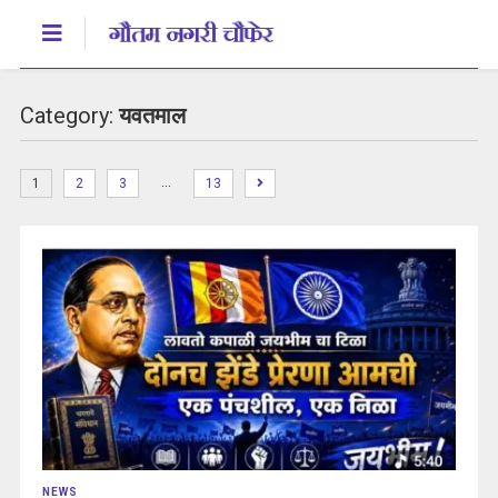
Category:
यवतमाल
…
1
2
3
13
NEWS