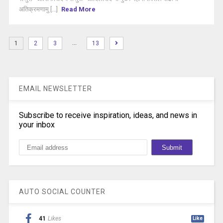
अतिक्रमणामु [...]
Read More
…
1
2
3
13
EMAIL NEWSLETTER
Subscribe to receive inspiration, ideas, and news in
your inbox
AUTO SOCIAL COUNTER
41
Likes
Like