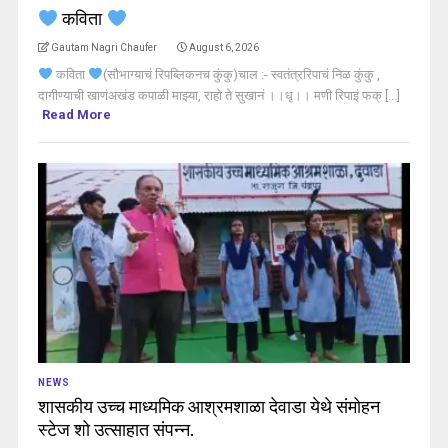
कविता
Gautam Nagri Chaufer
August 6, 2026
कविता
(सौभाग्याचं रिपब्लिकनच कुंकु)चाल :- स्वतंत्ररिपाचं निळ कुंकु ,
दागीण्याची खाणंअखंड कपाळी माझ्या, राहो ते सुखानं ।।धृ।। मणी रिपाइं फक् [...]
Read More
NEWS
शासकीय उच्च माध्यमिक आश्रमशाळा देवाडा येथे संमोहन
स्टेज शो उत्साहात संपन्न.