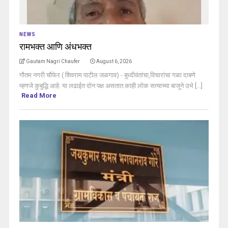
NEWS
रामभक्त आणि अंधभक्त
Gautam Nagri Chaufer
August 6, 2026
गौतम नगरी चौफेर ( शिवराम पाटील जळगाव) - बुध्दीवंतांचा,विचारांचा गळा दाबणे
म्हणजे कुबुद्धि आहे. या लढाईत दोन पक्ष असतात.काही लोक सत्याच्या बाजूने उभे [...]
Read More