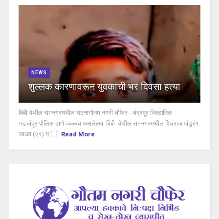
NEWS
शुल्लक कारणावरून युवकाची भर दिवसा हत्या
बिबी येथील रामनगरमधील घटनागौतम नगरी चौफेर - चंद्रपूर जिल्ह्यतिल
गडचांदूर पोलिस ठाणे जवळच असलेल्या बिबी येथील रामनगरमधील शिवराज पांडुरंग
जाधव (२१) य [...]
Read More