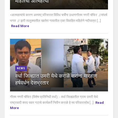
महिलेची आत्महत्या
•आत्महत्यांचे कारण अस्पष्ट,परिसरात विविध चर्चेंना उधाणगौतम नगरी चौफेर //संघर्ष
भगत // झरी तालुक्यातील खातेरा गावातील एका विवाहित महिलेने नदीपात्रा [...]
Read More
NEWS
वर्धा जिल्ह्यात उमरी येथे कराळे सरांना मारहाण
हर्षवर्धन देसभ्रतार
गौतम नगरी चौफेर (विशेष प्रतिनिधी वर्धा) :- वर्धा जिल्ह्यातील ग्राम उमरी येथे
राष्ट्रवादी शरद पवार गटाचे कार्यकर्ते नितीन कराळे हे स्व परिवारासोब [...]
Read
More