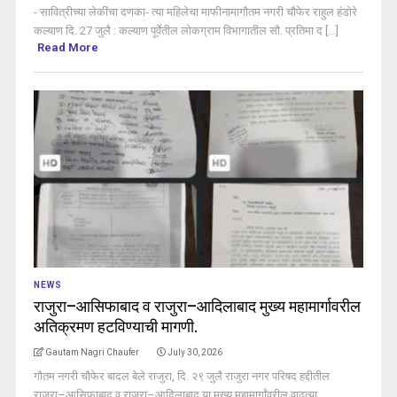
- सावित्रीच्या लेकींचा दणका- त्या महिलेचा माफीनामागौतम नगरी चौफेर राहुल हंडोरे
कल्याण दि. 27 जुलै : कल्याण पूर्वेतील लोकग्राम विभागातील सौ. प्रतिमा द [...]
Read More
NEWS
राजुरा–आसिफाबाद व राजुरा–आदिलाबाद मुख्य महामार्गावरील
अतिक्रमण हटविण्याची मागणी.
Gautam Nagri Chaufer
July 30, 2026
गौतम नगरी चौफेर बादल बेले राजुरा, दि. २९ जुलै राजुरा नगर परिषद हद्दीतील
राजुरा–आसिफाबाद व राजुरा–आदिलाबाद या मुख्य महामार्गांवरील वाढत्या