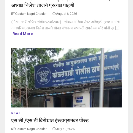
अध्यक्ष निलेश ताजने प्रत्यक्ष पाहणी
Gautam Nagri Chaufer
August 6, 2026
(गौतम नगरी चौफेर संतोष पटकोटवार) - सोशल मीडिया पोस्ट अतिवृष्टीग्रस्त भागांची
नगरपरिषद अध्यक्ष निलेश ताजने सोबत बांधकाम सभापती रामसेवक मोरे यांनी प्र [...]
Read More
NEWS
एस सी /एस टी विरोधात इंस्टाग्रामवर पोस्ट
Gautam Nagri Chaufer
July 30, 2026