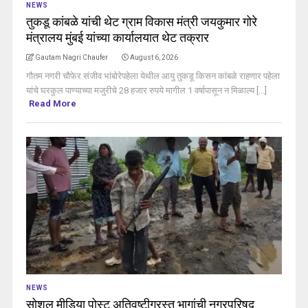
NEWS
तुकडू कांबळे यांची थेट ग्राम विकास मंत्री जयकुमार गोरे
मंत्रालय मुंबई यांच्या कार्यालयात थेट तक्रार
Gautam Nagri Chaufer
August 6, 2026
गौतम नगरी चौफेर संजीव भांबोरेपहेला येथील आयु तुकडू किसन कांबळे राहणार पहेला
यांचे घरकुल पाण्याच्या मजुरीचे 28 हजार रुपये मागील 1 वर्षापासून न मिळाल्य [...]
Read More
NEWS
सोशल मीडिया पोस्ट अतिवृष्टीग्रस्त भागांची नगरपरिषद