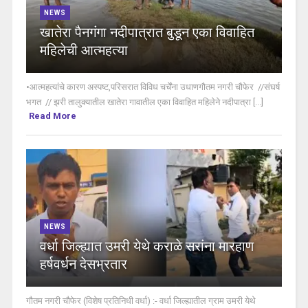
NEWS
खातेरा पैनगंगा नदीपात्रात बुडून एका विवाहित
महिलेची आत्महत्या
•आत्महत्यांचे कारण अस्पष्ट,परिसरात विविध चर्चेंना उधाणगौतम नगरी चौफेर //संघर्ष
भगत // झरी तालुक्यातील खातेरा गावातील एका विवाहित महिलेने नदीपात्रा [...]
Read More
NEWS
वर्धा जिल्ह्यात उमरी येथे कराळे सरांना मारहाण
हर्षवर्धन देसभ्रतार
गौतम नगरी चौफेर (विशेष प्रतिनिधी वर्धा) :- वर्धा जिल्ह्यातील ग्राम उमरी येथे