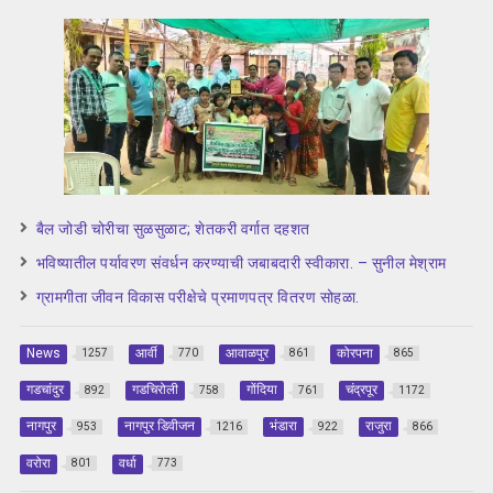
बैल जोडी चोरीचा सुळसुळाट; शेतकरी वर्गात दहशत
भविष्यातील पर्यावरण संवर्धन करण्याची जबाबदारी स्वीकारा. – सुनील मेश्राम
ग्रामगीता जीवन विकास परीक्षेचे प्रमाणपत्र वितरण सोहळा.
News
आर्वी
आवाळपुर
कोरपना
1257
770
861
865
गडचांदुर
गडचिरोली
गोंदिया
चंद्रपूर
892
758
761
1172
नागपुर
नागपुर डिवीजन
भंडारा
राजुरा
953
1216
922
866
वरोरा
वर्धा
801
773