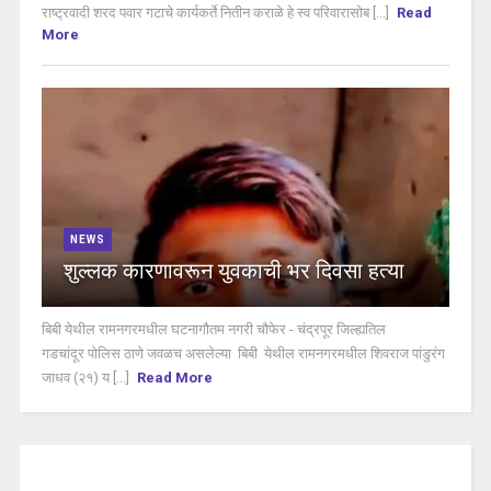
राष्ट्रवादी शरद पवार गटाचे कार्यकर्ते नितीन कराळे हे स्व परिवारासोब [...]
Read
More
NEWS
शुल्लक कारणावरून युवकाची भर दिवसा हत्या
बिबी येथील रामनगरमधील घटनागौतम नगरी चौफेर - चंद्रपूर जिल्ह्यतिल
गडचांदूर पोलिस ठाणे जवळच असलेल्या बिबी येथील रामनगरमधील शिवराज पांडुरंग
जाधव (२१) य [...]
Read More