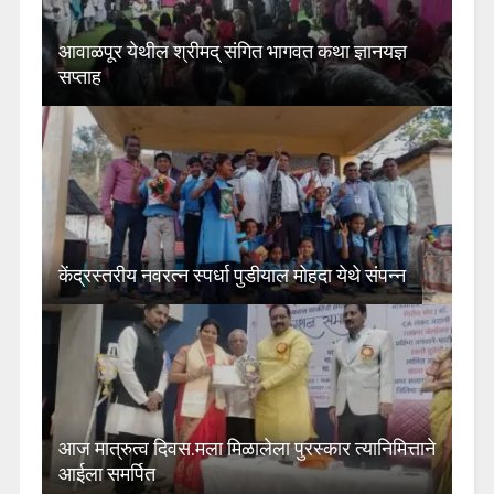
आवाळपूर येथील श्रीमद् संगित भागवत कथा ज्ञानयज्ञ
सप्ताह
केंद्रस्तरीय नवरत्न स्पर्धा पुडीयाल मोहदा येथे संपन्न
आज मात्रुत्व दिवस.मला मिळालेला पुरस्कार त्यानिमित्ताने
आईला समर्पित