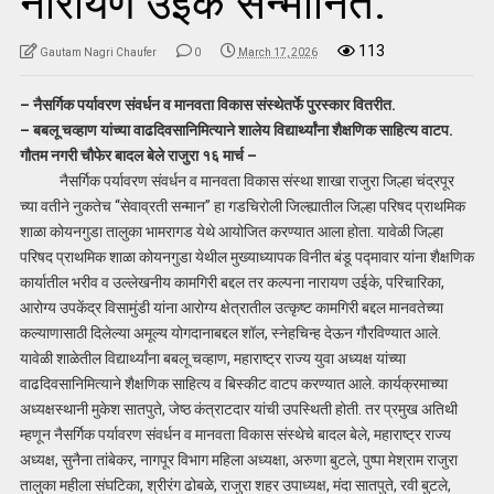
नारायण उईके सन्मानित.
113
Gautam Nagri Chaufer
0
March 17, 2026
– नैसर्गिक पर्यावरण संवर्धन व मानवता विकास संस्थेतर्फे पुरस्कार वितरीत.
– बबलू चव्हाण यांच्या वाढदिवसानिमित्याने शालेय विद्यार्थ्यांना शैक्षणिक साहित्य वाटप.
गौतम नगरी चौफेर बादल बेले राजुरा १६ मार्च –
नैसर्गिक पर्यावरण संवर्धन व मानवता विकास संस्था शाखा राजुरा जिल्हा चंद्रपूर
च्या वतीने नुकतेच “सेवाव्रती सन्मान” हा गडचिरोली जिल्ह्यातील जिल्हा परिषद प्राथमिक
शाळा कोयनगुडा तालुका भामरागड येथे आयोजित करण्यात आला होता. यावेळी जिल्हा
परिषद प्राथमिक शाळा कोयनगुडा येथील मुख्याध्यापक विनीत बंडू पद्मावार यांना शैक्षणिक
कार्यातील भरीव व उल्लेखनीय कामगिरी बद्दल तर कल्पना नारायण उईके, परिचारिका,
आरोग्य उपकेंद्र विसामुंडी यांना आरोग्य क्षेत्रातील उत्कृष्ट कामगिरी बद्दल मानवतेच्या
कल्याणासाठी दिलेल्या अमूल्य योगदानाबद्दल शॉल, स्नेहचिन्ह देऊन गौरविण्यात आले.
यावेळी शाळेतील विद्यार्थ्यांना बबलू चव्हाण, महाराष्ट्र राज्य युवा अध्यक्ष यांच्या
वाढदिवसानिमित्याने शैक्षणिक साहित्य व बिस्कीट वाटप करण्यात आले. कार्यक्रमाच्या
अध्यक्षस्थानी मुकेश सातपुते, जेष्ठ कंत्राटदार यांची उपस्थिती होती. तर प्रमुख अतिथी
म्हणून नैसर्गिक पर्यावरण संवर्धन व मानवता विकास संस्थेचे बादल बेले, महाराष्ट्र राज्य
अध्यक्ष, सुनैना तांबेकर, नागपूर विभाग महिला अध्यक्षा, अरुणा बुटले, पुष्पा मेश्राम राजुरा
तालुका महीला संघटिका, श्रीरंग ढोबळे, राजुरा शहर उपाध्यक्ष, मंदा सातपुते, रवी बुटले,