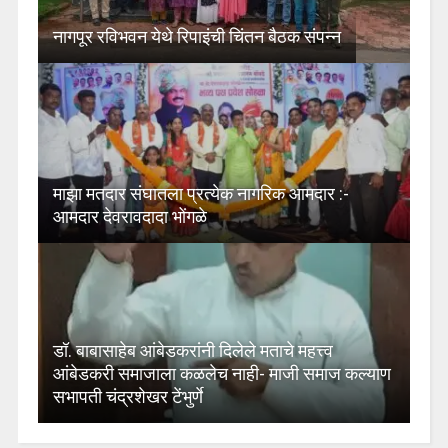
नागपूर रविभवन येथे रिपाइंची चिंतन बैठक संपन्न
माझा मतदार संघातला प्रत्येक नागरिक आमदार :-
आमदार देवरावदादा भोंगळे
डॉ. बाबासाहेब आंबेडकरांनी दिलेले मताचे महत्त्व
आंबेडकरी समाजाला कळलेच नाही- माजी समाज कल्याण
सभापती चंद्रशेखर टेंभुर्णे