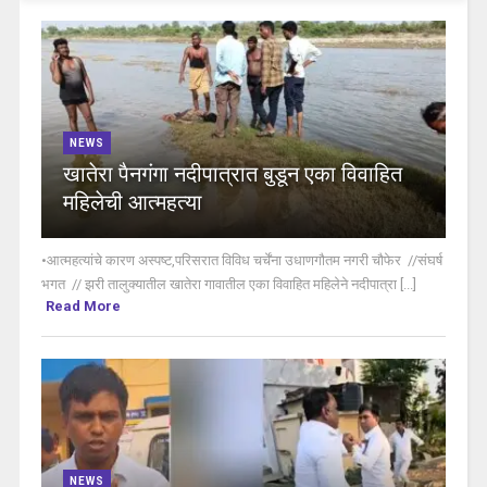
NEWS
खातेरा पैनगंगा नदीपात्रात बुडून एका विवाहित
महिलेची आत्महत्या
•आत्महत्यांचे कारण अस्पष्ट,परिसरात विविध चर्चेंना उधाणगौतम नगरी चौफेर //संघर्ष
भगत // झरी तालुक्यातील खातेरा गावातील एका विवाहित महिलेने नदीपात्रा [...]
Read More
NEWS