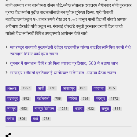
माजी आमदार तथा कार्याध्यक्ष संजय धोटे,ज्येष्ठ संचालक दत्तात्रय येगीनवार यांनी पुरस्कार
प्राप्त विद्यार्थ्यांना पुढील वाटचालीसाठी मनःपूर्वक शुभेच्छा दिल्या. श्री शिवाजी
महाविद्यालयांकडून १५ हजार रुपये रोख तर २००२ पासून माजी विद्यार्थी संघाचे अध्यक्ष
अविनाश दोरखंडे यांचे कडून स्व. गंगाबाई दोरखंडे स्मृती पुरस्कार दरवर्षी दिला जातो.
यावेळी विद्यार्थ्यांसाठी विविध उपक्रमाचे आयोजन केले जाते.
महाराष्ट्र राज्याचे मुख्यमंत्री देवेंद्र फडवणीस यांच्या वाढदिवसानिमित्त पवनी येथे
रक्तदान शिबीर कार्यक्रम संपन्न
तुमसर में समाधान शिविर को मिला व्यापक प्रतिसाद, 500 ने उठाया लाभ.
खासदार श्नीमती प्रतिबाताई धानोरकर गाडेगावात आढावा बैठक संपंन्न
News
आर्वी
आवाळपुर
कोरपना
1257
770
861
865
गडचांदुर
गडचिरोली
गोंदिया
चंद्रपूर
892
758
761
1172
नागपुर
नागपुर डिवीजन
भंडारा
राजुरा
953
1216
922
866
वरोरा
वर्धा
801
773