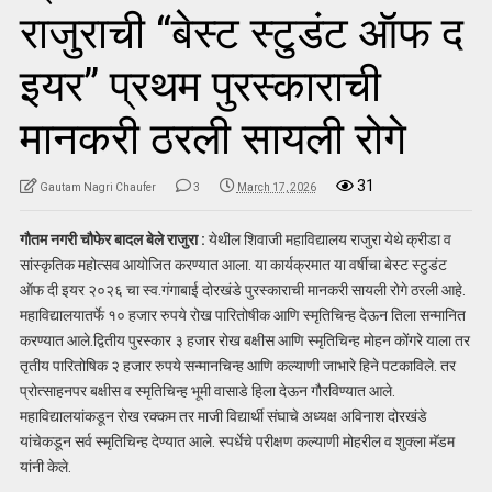
राजुराची “बेस्ट स्टुडंट ऑफ द
इयर” प्रथम पुरस्काराची
मानकरी ठरली सायली रोगे
31
Gautam Nagri Chaufer
3
March 17, 2026
गौतम नगरी चौफेर बादल बेले राजुरा :
येथील शिवाजी महाविद्यालय राजुरा येथे क्रीडा व
सांस्कृतिक महोत्सव आयोजित करण्यात आला. या कार्यक्रमात या वर्षीचा बेस्ट स्टुडंट
ऑफ दी इयर २०२६ चा स्व.गंगाबाई दोरखंडे पुरस्काराची मानकरी सायली रोगे ठरली आहे.
महाविद्यालयातर्फे १० हजार रुपये रोख पारितोषीक आणि स्मृतिचिन्ह देऊन तिला सन्मानित
करण्यात आले.द्वितीय पुरस्कार ३ हजार रोख बक्षीस आणि स्मृतिचिन्ह मोहन कोंगरे याला तर
तृतीय पारितोषिक २ हजार रुपये सन्मानचिन्ह आणि कल्याणी जाभारे हिने पटकाविले. तर
प्रोत्साहनपर बक्षीस व स्मृतिचिन्ह भूमी वासाडे हिला देऊन गौरविण्यात आले.
महाविद्यालयांकडून रोख रक्कम तर माजी विद्यार्थी संघाचे अध्यक्ष अविनाश दोरखंडे
यांचेकडून सर्व स्मृतिचिन्ह देण्यात आले. स्पर्धेचे परीक्षण कल्याणी मोहरील व शुक्ला मॅडम
यांनी केले.