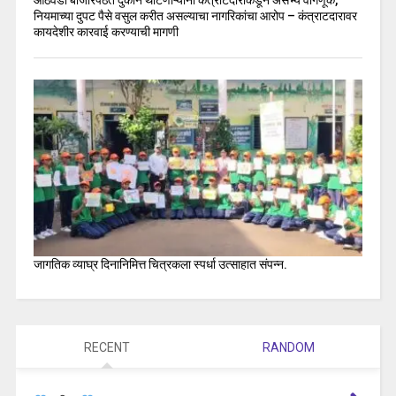
आठवडी बाजारपेठेत दुकान थाटणाऱ्याना कंत्राटदाराकडून असभ्य वागणूक,
नियमाच्या दुपट पैसे वसुल करीत असल्याचा नागरिकांचा आरोप – कंत्राटदारावर
कायदेशीर कारवाई करण्याची मागणी
जागतिक व्याघ्र दिनानिमित्त चित्रकला स्पर्धा उत्साहात संपन्न.
RECENT
RANDOM