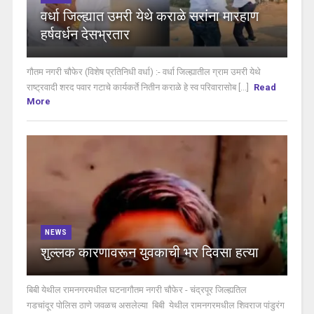
वर्धा जिल्ह्यात उमरी येथे कराळे सरांना मारहाण
हर्षवर्धन देसभ्रतार
गौतम नगरी चौफेर (विशेष प्रतिनिधी वर्धा) :- वर्धा जिल्ह्यातील ग्राम उमरी येथे
राष्ट्रवादी शरद पवार गटाचे कार्यकर्ते नितीन कराळे हे स्व परिवारासोब [...]
Read
More
NEWS
शुल्लक कारणावरून युवकाची भर दिवसा हत्या
बिबी येथील रामनगरमधील घटनागौतम नगरी चौफेर - चंद्रपूर जिल्ह्यतिल
गडचांदूर पोलिस ठाणे जवळच असलेल्या बिबी येथील रामनगरमधील शिवराज पांडुरंग