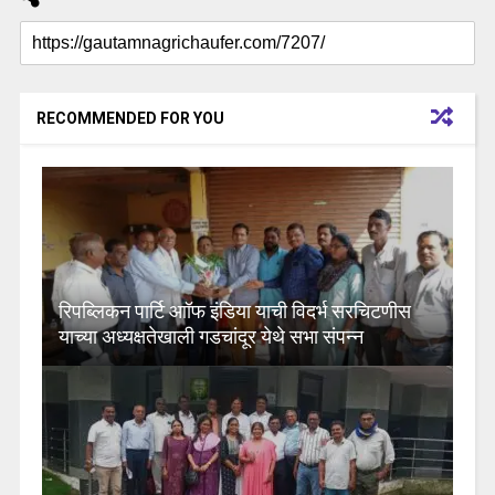
RECOMMENDED FOR YOU
रिपब्लिकन पार्टि आॉफ इंडिया याची विदर्भ सरचिटणीस
याच्या अध्यक्षतेखाली गडचांदूर येथे सभा संपन्न