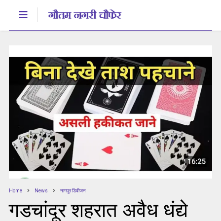
Home
News
नागपुर डिवीजन
गडचांदूर शहरात अवैध धंद्ये