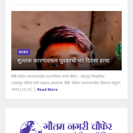
NEWS
शुल्लक कारणावरून युवकाची भर दिवसा हत्या
बिबी येथील रामनगरमधील घटनागौतम नगरी चौफेर - चंद्रपूर जिल्ह्यतिल
गडचांदूर पोलिस ठाणे जवळच असलेल्या बिबी येथील रामनगरमधील शिवराज पांडुरंग
जाधव (२१) य [...]
Read More