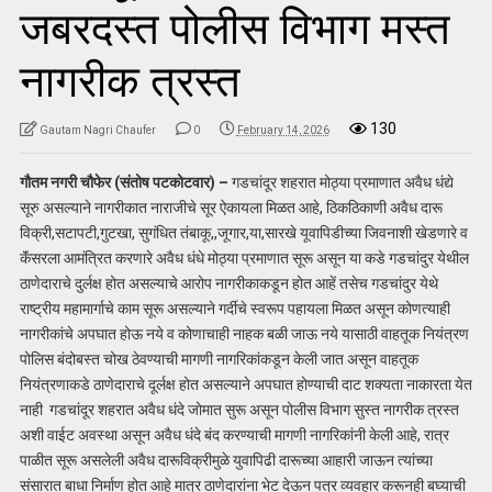
जबरदस्त पोलीस विभाग मस्त
नागरीक त्रस्त
130
Gautam Nagri Chaufer
0
February 14, 2026
गौतम नगरी चौफेर (संतोष पटकोटवार) –
गडचांदूर शहरात मोठ्या प्रमाणात अवैध धंद्ये
सूरु असल्याने नागरीकात नाराजीचे सूर ऐकायला मिळत आहे, ठिकठिकाणी अवैध दारू
विक्री,सटापटी,गुटखा, सुगंधित तंबाकू,,जूगार,या,सारखे यूवापिडीच्या जिवनाशी खेडणारे व
कॅंसरला आमंत्रित करणारे अवैध धंधे मोठ्या प्रमाणात सूरू असून या कडे गडचांदुर येथील
ठाणेदाराचे दुर्लक्ष होत असल्याचे आरोप नागरीकाकडून होत आहें तसेच गडचांदुर येथे
राष्ट्रीय महामार्गाचे काम सूरू असल्याने गर्दीचे स्वरूप पहायला मिळत असून कोणत्याही
नागरीकांचे अपघात होऊ नये व कोणाचाही नाहक बळी जाऊ नये यासाठी वाहतूक नियंत्रण
पोलिस बंदोबस्त चोख ठेवण्याची मागणी नागरिकांकडून केली जात असून वाहतूक
नियंत्रणाकडे ठाणेदाराचे दूर्लक्ष होत असल्याने अपघात होण्याची दाट शक्यता नाकारता येत
नाही गडचांदूर शहरात अवैध धंदे जोमात सुरू असून पोलीस विभाग सुस्त नागरीक त्रस्त
अशी वाईट अवस्था असून अवैध धंदे बंद करण्याची मागणी नागरिकांनी केली आहे, रात्र
पाळीत सूरू असलेली अवैध दारूविक्रीमुळे युवापिढी दारूच्या आहारी जाऊन त्यांच्या
संसारात बाधा निर्माण होत आहे मात्र ठाणेदारांना भेट देऊन पत्र व्यवहार करूनही बघ्याची