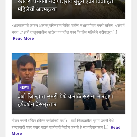
खातेरा पैनगंगा नदीपात्रात बुडून एका विवाहित
महिलेची आत्महत्या
•आत्महत्यांचे कारण अस्पष्ट,परिसरात विविध चर्चेंना उधाणगौतम नगरी चौफेर //संघर्ष
भगत // झरी तालुक्यातील खातेरा गावातील एका विवाहित महिलेने नदीपात्रा [...]
Read More
NEWS
वर्धा जिल्ह्यात उमरी येथे कराळे सरांना मारहाण
हर्षवर्धन देसभ्रतार
गौतम नगरी चौफेर (विशेष प्रतिनिधी वर्धा) :- वर्धा जिल्ह्यातील ग्राम उमरी येथे
राष्ट्रवादी शरद पवार गटाचे कार्यकर्ते नितीन कराळे हे स्व परिवारासोब [...]
Read
More