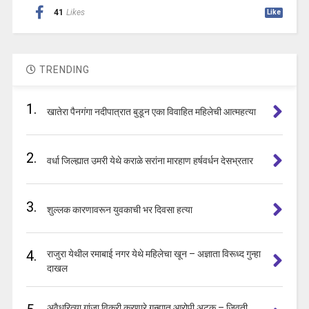
41
Likes
Like
TRENDING
1.
खातेरा पैनगंगा नदीपात्रात बुडून एका विवाहित महिलेची आत्महत्या
2.
वर्धा जिल्ह्यात उमरी येथे कराळे सरांना मारहाण हर्षवर्धन देसभ्रतार
3.
शुल्लक कारणावरून युवकाची भर दिवसा हत्या
4.
राजुरा येथील रमाबाई नगर येथे महिलेचा खून – अज्ञाता विरूध्द गुन्हा
दाखल
अवैधरित्या गांजा विक्री करणारे गुन्ह्यात आरोपी अटक – जिवती