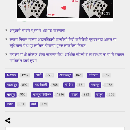
अमृताचे चांदणे प्रमाणे धडपड करणारा
संजय निकम यांच्या अटलबिहारी वाजपेयी हिंदी कवितेची युगदरषटा अटल या
लुधियाना येथे प्रकाशित होणाऱ्या पुस्तकाकरिता निवड
महात्मा गांधी कॉलेज ऑफ सायन्स येथे ‘आर्थिक संपत्ती व व्यवस्थापन’ या विषयावर
मार्गदर्शन कार्यक्रम
News
आर्वी
आवाळपुर
कोरपना
1257
770
861
865
गडचांदुर
गडचिरोली
गोंदिया
चंद्रपूर
892
758
761
1172
नागपुर
नागपुर डिवीजन
भंडारा
राजुरा
953
1216
922
866
वरोरा
वर्धा
801
773