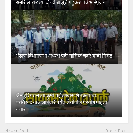
समोरील रोडच्या दोन्ही बाजूचे गटुकरणाचे भूमिपूजन
भंडारा विधानसभा अध्यक्ष पदी नाशिक चवरे यांची निवड.
जैन इरिगेशनच्या कृषी महोत्सवास शेतकऱ्यांचा
प्रतिसाद-३० जानेवारीपर्यंत शेतीतील प्रयोग पाहता
येणार
Newer Post
Older Post