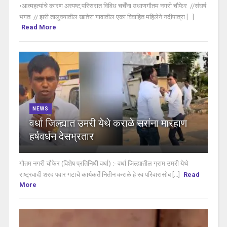
•आत्महत्यांचे कारण अस्पष्ट,परिसरात विविध चर्चेंना उधाणगौतम नगरी चौफेर //संघर्ष
भगत // झरी तालुक्यातील खातेरा गावातील एका विवाहित महिलेने नदीपात्रा [...]
Read More
NEWS
वर्धा जिल्ह्यात उमरी येथे कराळे सरांना मारहाण
हर्षवर्धन देसभ्रतार
गौतम नगरी चौफेर (विशेष प्रतिनिधी वर्धा) :- वर्धा जिल्ह्यातील ग्राम उमरी येथे
राष्ट्रवादी शरद पवार गटाचे कार्यकर्ते नितीन कराळे हे स्व परिवारासोब [...]
Read
More