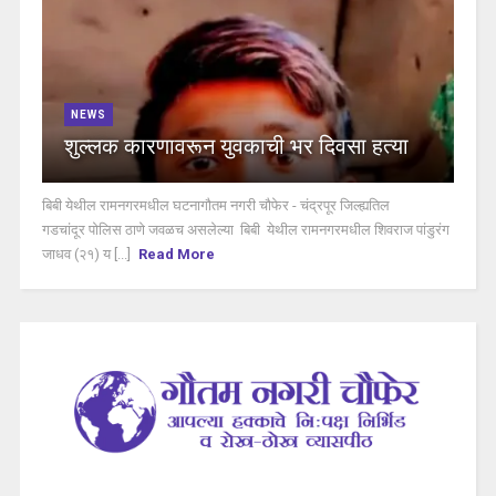
NEWS
शुल्लक कारणावरून युवकाची भर दिवसा हत्या
बिबी येथील रामनगरमधील घटनागौतम नगरी चौफेर - चंद्रपूर जिल्ह्यतिल
गडचांदूर पोलिस ठाणे जवळच असलेल्या बिबी येथील रामनगरमधील शिवराज पांडुरंग
जाधव (२१) य [...]
Read More