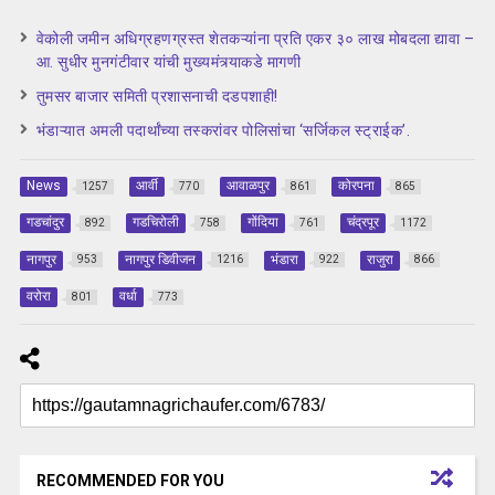
वेकोली जमीन अधिग्रहणग्रस्त शेतकऱ्यांना प्रति एकर ३० लाख मोबदला द्यावा –
आ. सुधीर मुनगंटीवार यांची मुख्यमंत्र्याकडे मागणी
तुमसर बाजार समिती प्रशासनाची दडपशाही!
भंडाऱ्यात अमली पदार्थांच्या तस्करांवर पोलिसांचा ‘सर्जिकल स्ट्राईक’.
News
आर्वी
आवाळपुर
कोरपना
1257
770
861
865
गडचांदुर
गडचिरोली
गोंदिया
चंद्रपूर
892
758
761
1172
नागपुर
नागपुर डिवीजन
भंडारा
राजुरा
953
1216
922
866
वरोरा
वर्धा
801
773
RECOMMENDED FOR YOU