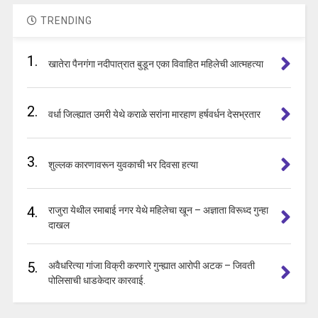
TRENDING
1.
खातेरा पैनगंगा नदीपात्रात बुडून एका विवाहित महिलेची आत्महत्या
2.
वर्धा जिल्ह्यात उमरी येथे कराळे सरांना मारहाण हर्षवर्धन देसभ्रतार
3.
शुल्लक कारणावरून युवकाची भर दिवसा हत्या
4.
राजुरा येथील रमाबाई नगर येथे महिलेचा खून – अज्ञाता विरूध्द गुन्हा
दाखल
5.
अवैधरित्या गांजा विक्री करणारे गुन्ह्यात आरोपी अटक – जिवती
पोलिसाची धाडकेदार कारवाई.