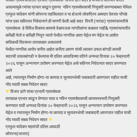
येथिल ग्रामपंचायतीत प्रभारी ग्रामसेवक विजय डांगे सदर हे मनमानी कारभार करीत
असल्यामुळे त्यांचा प्रभार काढून दुसऱ्या नविन ग्रामसेवकाची नियुक्ती करण्याबाबत येथिल
प्रफुल चांदेकर यांनी कोरपना तहसिलदार व या क्षेञाचे लोकप्रिय आमदार देवराव भोंगळे
यांना एका सविस्तर निवेदानाने ही मागणी केली आहे सदर पिपरी (नारंडा) ग्रामपंचायतीचे
ग्रामसेवक हे विविध विकास कामाचे वेळापञक नागरीकांना कळवत नाही& ग्रामपंचायतीत
कधिही येतो व कधिही निघून जातो येथील नागरीक आता येईल मग येईल या आशेत
कधिकधी दिवसभर तातकळत असल्लाचे
येथील नागरीक आरोप करीत आहेत करीता आपण यांची लवकर उचल बांगडी करावी
सदरची उचलबांगडी न केल्यास मी दलित आघाडिच्या वतिने अन्यथा दिनाक २० फेब्रुवारी
२०२६ पासुन अन्नत्याग उपोषण करण्यात येईल असे सविनय निवेदनात सादर करण्यात
आले
आहे, त्यापासून निर्माण होणा-या कायदा व सुव्यवस्थेची जबाबदारी आपणावर राहील याची
नोंद घ्यावी सबब निवेदन सादर
विजय डांगे यांचा प्रभारी ग्रामसेवक
तात्काळ प्रभार काढून घेण्यात यावा व नविन ग्रामसेवकाची कायमस्वरूपी नियुक्ती
करण्यात यावी अन्यथा दिनांक २० फेब्रुवारी २०२६ पासुन अन्नत्याग उप्पोषण करण्यात
येईल व त्यापासून निर्माण होणा-या कायदा व सुव्यवस्थेची जबाबदारी आपणावर राहील याची
नोंद घ्यावी सबब निवेदन सादर
प्रफुल चांदेकर महामंञी दलित आघाडी
कोरपना(भाजपा)