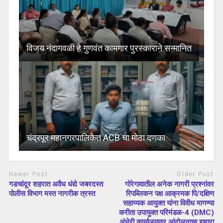
विजय नंदागवळी हे गुणवंत कामगार पुरस्काराने सन्मानित
चंद्रपूर महानगरपालिकेत ACB चा मोठा दणका
Newer Post
Older Post
गडचांदूर शहरात अवैध धंद्ये जबरदस्त
गोरेगावातील अनेक नागरी प्रश्नांवर
पोलीस विभाग मस्त नागरीक त्रस्त
रिपब्लिकन पक्ष आक्रमक पि/दक्षिण
सहाय्यक आयुक्त यांना विवीध मागण्या
करीता उपायुक्त परिमंडळ-4 (DMC)
अंधेरी कार्यालयावर आंदोलनाचा इशारा