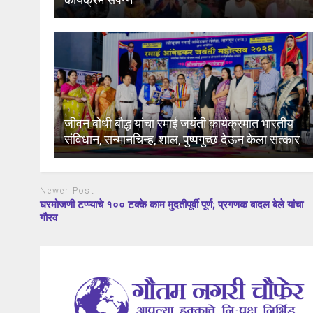
जीवन बोधी बौद्ध यांचा रमाई जयंती कार्यक्रमात भारतीय
संविधान, सन्मानचिन्ह, शाल, पुष्पगुच्छ देऊन केला सत्कार
Newer Post
घरमोजणी टप्प्याचे १०० टक्के काम मुदतीपूर्वी पूर्ण; प्रगणक बादल बेले यांचा
गौरव