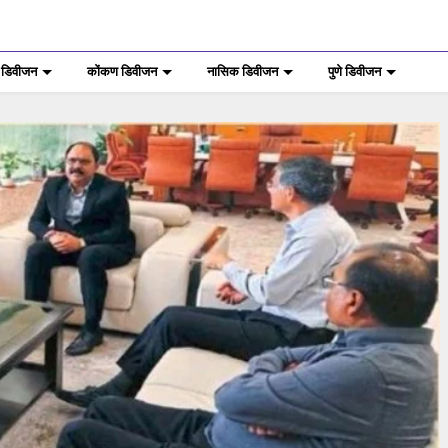
 डिवीजन
कोंकण डिवीजन
नासिक डिवीजन
पुणे डिवीजन