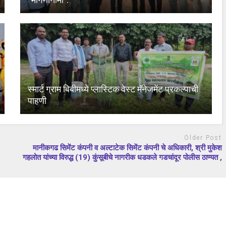
स्मार्ट ग्राम बिबीमध्ये प्लास्टिक वेस्ट मॅनेजमेंट प्रकल्पाची
पाहणी
Older Post
मानीकगढ सिमेंट कंपनी व अल्टाटेक सिमेंट कंपनी चे अधिकारी, श्री मुकेश
गहलोत यांच्या विरुद्ध (19) कुंसूबीचे नागरीक धडकले गडचांदूर पोलीस ठाण्यत ,