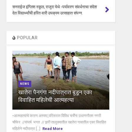
सनराईज इंग्लिश स्कूल, राजुरा येथे -पर्यावरण संवर्धनाचा संदेश
देत विद्यार्थ्यांची हरित वारी उपक्रम उत्साहात संपन्न.
POPULAR
NEWS
खातेरा पैनगंगा नदीपात्रात बुडून एका
विवाहित महिलेची आत्महत्या
•आत्महत्यांचे कारण अस्पष्ट,परिसरात विविध चर्चेंना उधाणगौतम नगरी
चौफेर //संघर्ष भगत // झरी तालुक्यातील खातेरा गावातील एका विवाहित
महिलेने नदीपात्रा [...]
Read More