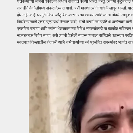
शेतकऱ्यांच्या जमिनी वेकोलिने आधीच संपादित केल्या आहेत. परंतु, त्यांच्या कुटुंबाती
तातडीने वेकोलीमध्ये नोकरी देण्यात यावी, अशी मागणी त्यांनी यावेळी लावून धरली. यासो
होऊनही काही घरगुती किंवा कौटुंबिक कारणास्तव त्यांच्या आश्रितांना नोकरी लागू शक
मिळविण्यासाठी एकदा पुन्हा संधी देण्यात यावी, अशी मागणी खा.प्रतिभा धानोरकर यांनी या
प्रलंबित मागण्या आणि त्यांना भेडसावणाऱ्या विविध समस्यांवरही या बैठकीत सविस्तर चर्चा
सकारात्मक निर्णय घ्यावा, असे त्यांनी वेकोली व्यवस्थापनाला सांगितले. खासदार प्रति
यवतमाळ जिल्ह्यातील शेतकरी आणि कर्मचाऱ्यांच्या सर्व प्रलंबित समस्यांवर अत्यंत सक