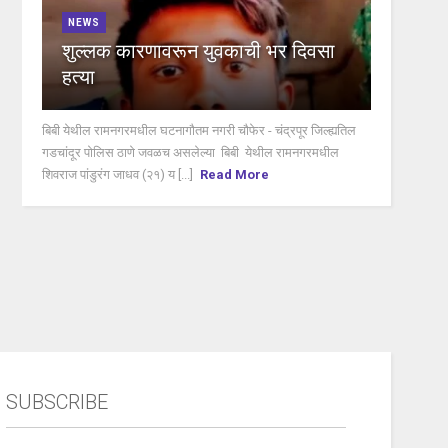
NEWS
शुल्लक कारणावरून युवकाची भर दिवसा
हत्या
बिबी येथील रामनगरमधील घटनागौतम नगरी चौफेर - चंद्रपूर जिल्ह्यतिल
गडचांदूर पोलिस ठाणे जवळच असलेल्या बिबी येथील रामनगरमधील
शिवराज पांडुरंग जाधव (२१) य [...]
Read More
SUBSCRIBE