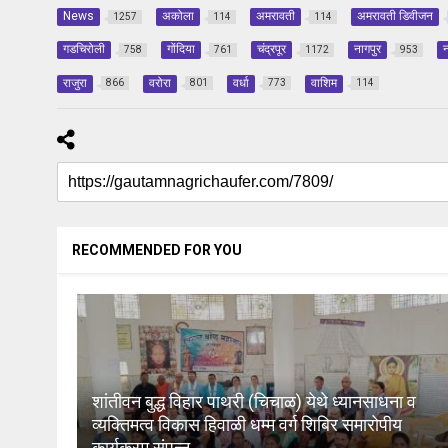
News
अकोला
अमरावती
अमरावती डिवीजन
1257
114
114
गडचिरोली
गोंदिया
चंद्रपूर
नागपुर
न
758
761
1172
953
राजुरा
वरोरा
वर्धा
वाशिम
866
801
773
114
RECOMMENDED FOR YOU
शांतीवन बुद्ध विहार पाथरी (चिचाळ) येथे ध्यानसाधना व
व्यक्तिमत्व विकास हिवाळी धम्म वर्ग शिबिर समारोपीय
कार्यक्रम संपन्न