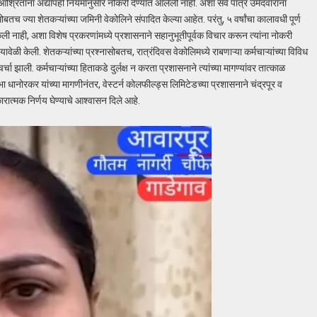
ल आश्रितांना अद्यापही नियमानुसार नोकरी देण्यात आलेली नाही. अशा सर्व पात्र उमेदवारांना
बतच ज्या शेतकऱ्यांच्या जमिनी वेकोलिने संपादित केल्या आहेत. परंतु, ५ वर्षांचा कालावधी पूर्ण
ली नाही, अशा विशेष प्रकरणांमध्ये प्रशासनाने सहानुभूतीपूर्वक विचार करून त्यांना नोकरी
वेळी केली. शेतकऱ्यांच्या प्रश्नासोबतच, रात्रंदिवस वेकोलिमध्ये राबणाऱ्या कर्मचाऱ्यांच्या विविध
 झाली. कर्मचाऱ्यांच्या हिताकडे दुर्लक्ष न करता प्रशासनाने त्यांच्या मागण्यांवर तात्काळ
भा धानोरकर यांच्या मागणीनंतर, वेस्टर्न कोलफील्ड्स लिमिटेडच्या प्रशासनाने चंद्रपूर व
ारात्मक निर्णय घेण्याचे आश्वासन दिले आहे.