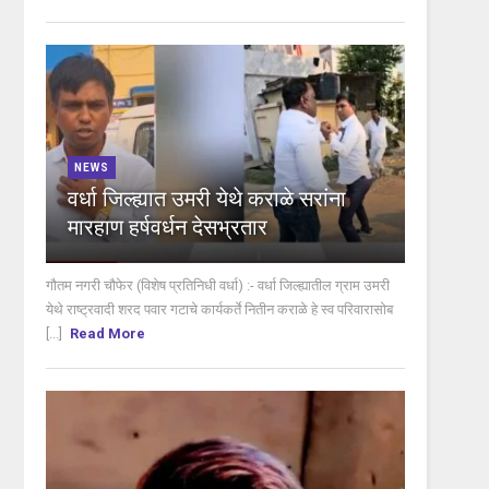
NEWS
वर्धा जिल्ह्यात उमरी येथे कराळे सरांना
मारहाण हर्षवर्धन देसभ्रतार
गौतम नगरी चौफेर (विशेष प्रतिनिधी वर्धा) :- वर्धा जिल्ह्यातील ग्राम उमरी
येथे राष्ट्रवादी शरद पवार गटाचे कार्यकर्ते नितीन कराळे हे स्व परिवारासोब
[...]
Read More