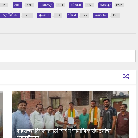
आर्वी
आवाळपुर
कोरपना
गडचांदुर
121
770
861
865
892
ागपुर डिवीजन
बुलढाना
भंडारा
यवतमाल
1216
114
922
121
शहराच्या विकासासाठी विविध सामाजिक संघटनांचा
“मागणीनामा”.