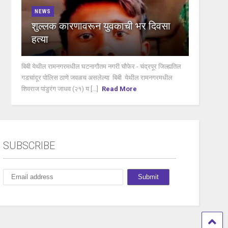
NEWS
शुल्लक कारणावरून युवकाची भर दिवसा
हत्या
बिबी येथील रामनगरमधील घटनागौतम नगरी चौफेर - चंद्रपूर जिल्ह्यतिल
गडचांदूर पोलिस ठाणे जवळच असलेल्या बिबी येथील रामनगरमधील
शिवराज पांडुरंग जाधव (२१) य [...]
Read More
SUBSCRIBE