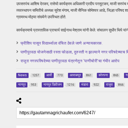
उपसरपंच आशिष देरकर, रासेयो कार्यक्रम अधिकारी प्रदीप परसुटकर, माजी सरपंच मं
व्यवस्थापन समितीचे अध्यक्ष सुरेश मंगाम, माजी सैनिक सोमेश्वर आडे, जिल्हा परिषद शाळे
ग्रामस्थ मोठ्या संख्येने उपस्थित होते.
कार्यक्रमाचे प्रास्ताविक प्राचार्य साईनाथ मेश्राम यांनी केले. संचालन सुधीर थिपे य
फ्रीशिप पासून विद्यार्थ्याला वंचित ठेवले जाणे अन्यायकारक.
पाणीपुरवठा योजनेसाठी रस्ता फोडला, दुरुस्ती न झाल्याने नगर परिषदेच्या
राजुरा नगरपरिषदेच्या पाणीपुरवठा यंत्रणेतून ‘पाणीचोरी’चा गंभीर आरोप
News
आर्वी
आवाळपुर
कोरपना
ग
1257
770
861
865
नागपुर
नागपुर डिवीजन
भंडारा
राजुरा
953
1216
922
866