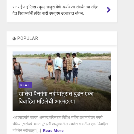
सनराईज इंग्लिश स्कूल, राजुरा येथे -पर्यावरण संवर्धनाचा संदेश
देत विद्यार्थ्यांची हरित वारी उपक्रम उत्साहात संपन्न.
POPULAR
NEWS
खातेरा पैनगंगा नदीपात्रात बुडून एका
विवाहित महिलेची आत्महत्या
•आत्महत्यांचे कारण अस्पष्ट,परिसरात विविध चर्चेंना उधाणगौतम नगरी
चौफेर //संघर्ष भगत // झरी तालुक्यातील खातेरा गावातील एका विवाहित
महिलेने नदीपात्रा [...]
Read More