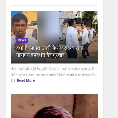
NEWS
वर्धा जिल्ह्यात उमरी येथे कराळे सरांना
मारहाण हर्षवर्धन देसभ्रतार
गौतम नगरी चौफेर (विशेष प्रतिनिधी वर्धा) :- वर्धा जिल्ह्यातील ग्राम उमरी
येथे राष्ट्रवादी शरद पवार गटाचे कार्यकर्ते नितीन कराळे हे स्व परिवारासोब
[...]
Read More