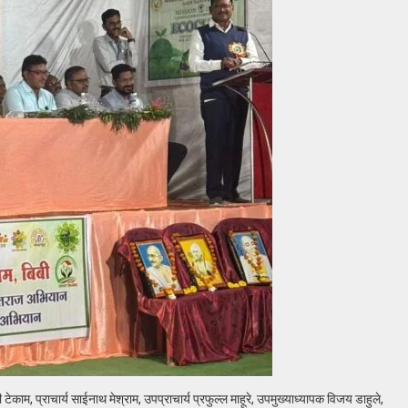
टेकाम, प्राचार्य साईनाथ मेश्राम, उपप्राचार्य प्रफुल्ल माहूरे, उपमुख्याध्यापक विजय डाहुले,