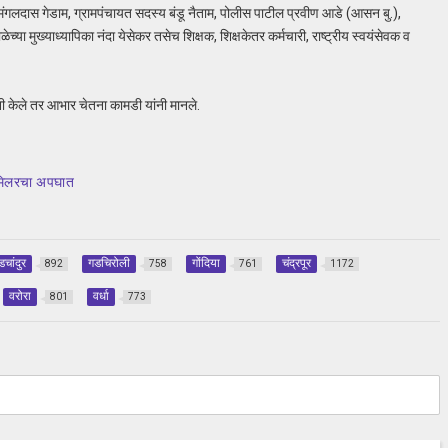
गलदास गेडाम, ग्रामपंचायत सदस्य बंडू नैताम, पोलीस पाटील प्रवीण आडे (आसन बु.),
च्या मुख्याध्यापिका नंदा येसेकर तसेच शिक्षक, शिक्षकेतर कर्मचारी, राष्ट्रीय स्वयंसेवक व
ांनी केले तर आभार चेतना कामडी यांनी मानले.
च मिलरचा अपघात
डचांदुर
गडचिरोली
गोंदिया
चंद्रपूर
892
758
761
1172
वरोरा
वर्धा
801
773