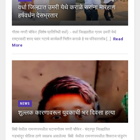
वर्धा जिल्ह्यात उमरी येथे कराळे सरांना मारहाण
हर्षवर्धन देसभ्रतार
गौतम नगरी चौफेर (विशेष प्रतिनिधी वर्धा) :- वर्धा जिल्ह्यातील ग्राम उमरी येथे
राष्ट्रवादी शरद पवार गटाचे कार्यकर्ते नितीन कराळे हे स्व परिवारासोब [...]
Read
More
NEWS
शुल्लक कारणावरून युवकाची भर दिवसा हत्या
बिबी येथील रामनगरमधील घटनागौतम नगरी चौफेर - चंद्रपूर जिल्ह्यतिल
गडचांदूर पोलिस ठाणे जवळच असलेल्या बिबी येथील रामनगरमधील शिवराज पांडुरंग