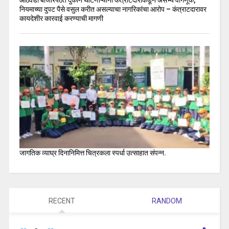
आठवडी बाजारपेठेत दुकान थाटणाऱ्याना कंत्राटदाराकडून असभ्य वागणूक,
नियमाच्या दुपट पैसे वसुल करीत असल्याचा नागरिकांचा आरोप – कंत्राटदारावर
कायदेशीर कारवाई करण्याची मागणी
जागतिक व्याघ्र दिनानिमित्त चित्रकला स्पर्धा उत्साहात संपन्न.
RECENT
RANDOM