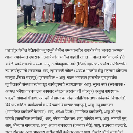
गडचांदूर येथील ऐतिहासीक बुध्दभुमी येथील धम्माध्वजदिन समारोहदिन साजरा करण्यात
आला. त्यावेळी ते उपासक –उपासिकांना मागील माहीती सांगत — बोलत अशोक उमरे होते.
यावेळी कार्यक्रमाचे अध्यक्ष-आयु. अशोककुमार उमरे (रिपाई महाराष्ट्र प्रदेश सरचिटणीस
तर कार्यक्रमाचे उदघाटक-आयु. श्रावणजी जीवने (अध्यक्ष भारतीय बौद्ध महासभा कोरपना
तालुका ,जिल्हा चंद्रपूर) प्रास्ताविक – आयु. गौतम भमारकर (पंचशील युगप्रवर्तक
बहुहितकारी संस्था हरदोना खु) कार्यक्रमाचे स्वागताध्यक्ष -आयु. सुरज उपरे (संस्थापक /
अध्यक्ष अनैशा वाहनचालक कामगार संघटना हरदोना जी चंद्रपूर) प्रमुख मार्गदर्शक-
प्रा.डॉ. सोमाजी गोंडाणे, प्रा. डॉ. विद्याधर बनसोड साहित्यिक तथा आंबेडकरी विचारवंत),
विवीध पक्षातिल कार्यकर्त्या व आंबेडकरी विचारवंत चंद्रपूर), आयु. मधू वावनकर
(सामाजिक कार्यकर्ते तेलंगणा), आयु. अपेक्षा पिंपळे (सामाजिक कार्यकर्ते), आयु.जी. एस.
कांबळे (सामाजिक कार्यकर्ते), आयु. रमेश पाटील सर, आयु, चांगदेव उपरे, आयु. सोमाजी मुन,
आयु. भीमदास गायकवाड, आयु. अजय मानवटकर (कामगार नेते), आयु, उत्तमराव बालखंडे,
सूत्र संचालन-आयु. भानुदास पाटील यांनी केले तर आभार आयु. किशोर डोंगरे यांनी केले