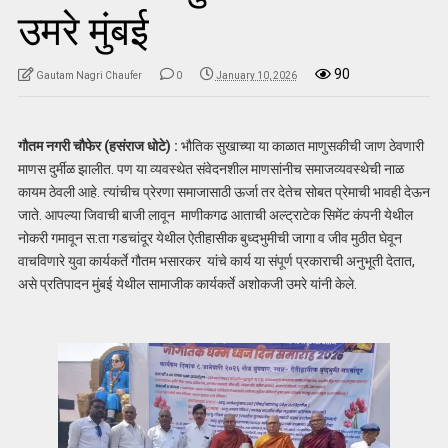
उमरे मुंबई
90
Gautam Nagri Chaufer
0
January 10, 2026
गौतम नगरी चौफेर (हसंराज धोटे) :
भौतिक सुखाच्या या काळात माणुसकीची जाण ठेवणारी
माणस दुर्मीळ झालीत. पण या व्यवस्थेत संवेदनशील माणसांनीच समाजव्यवस्थेची नाळ
कायम ठेवली आहे. त्यांचीच प्रेरणा समाजासाठी ऊर्जा तर देतेच सोबत प्रेमाची भावही देऊन
जाते. आपल्या जिवाची बाजी लावून माणीकगढ आताची अल्ट्राटेक सिमेंट कंपनी येथील
नोकरी गमावून स:ता गडचांदूर येथील ऐतीहासीक बुध्दभुमीची जागा व जीव मुठीत घेवून
वाचविणारे युवा कार्यकर्ते गौतम भसारकर यांचे कार्य या संपूर्ण प्रकाराची अनुभूती देतात,
असे प्रतिपादन मुंबई येथील सामाजीक कार्यकर्ते अशोकजी उमरे यांनी केले.