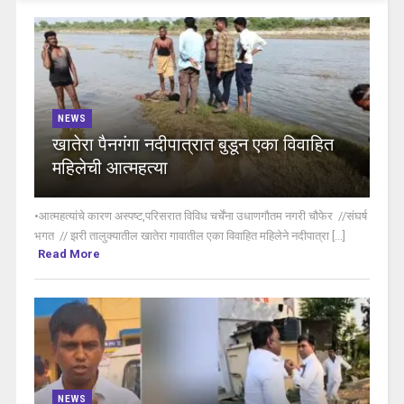
NEWS
खातेरा पैनगंगा नदीपात्रात बुडून एका विवाहित
महिलेची आत्महत्या
•आत्महत्यांचे कारण अस्पष्ट,परिसरात विविध चर्चेंना उधाणगौतम नगरी चौफेर //संघर्ष
भगत // झरी तालुक्यातील खातेरा गावातील एका विवाहित महिलेने नदीपात्रा [...]
Read More
NEWS