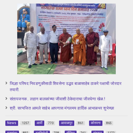
जिल्हा परिषद निवडणुकीसाठी शिवसेना उद्धव बाळासाहेब ठाकरे पक्षाची जोरदार
तयारी.
संतापजनक.. लहान बालकांच्या जीवाशी ठेकेदाराचा जीवघेणा खेळ.!
श्री. सत्यजित आमले साहेब आपणास मंगलमय हार्दिक आभाळभर शुभेच्छा
News
आर्वी
आवाळपुर
कोरपना
1257
770
861
865
गडचांदुर
गडचिरोली
गोंदिया
चंद्रपूर
892
758
761
1172