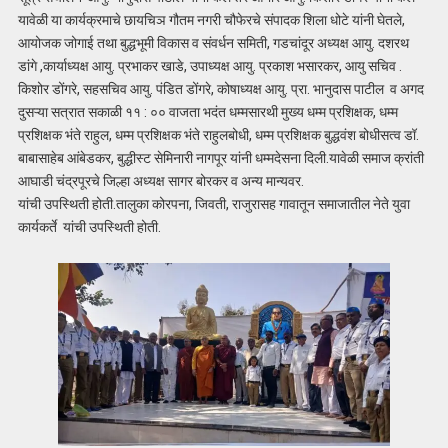
यावेळी या कार्यक्रमाचे छायचिञ गौतम नगरी चौफेरचे संपादक शिला धोटे यांनी घेतले,
आयोजक जोगाई तथा बुद्धभूमी विकास व संवर्धन समिती, गडचांदूर अध्यक्ष आयु. दशरथ
डांगे ,कार्याध्यक्ष आयु. प्रभाकर खाडे, उपाध्यक्ष आयु. प्रकाश भसारकर, आयु सचिव .
किशोर डोंगरे, सहसचिव आयु. पंडित डोंगरे, कोषाध्यक्ष आयु. प्रा. भानुदास पाटील व अगद
दुसऱ्या सत्रात सकाळी ११ : ०० वाजता भदंत धम्मसारथी मुख्य धम्म प्रशिक्षक, धम्म
प्रशिक्षक भंते राहुल, धम्म प्रशिक्षक भंते राहुलबोधी, धम्म प्रशिक्षक बुद्धवंश बोधीसत्व डॉ.
बाबासाहेब आंबेडकर, बुद्धीस्ट सेमिनारी नागपूर यांनी धम्मदेसना दिली.यावेळी समाज क्रांती
आघाडी चंद्रपूरचे जिल्हा अध्यक्ष सागर बोरकर व अन्य मान्यवर.
यांची उपस्थिती होती.तालुका कोरपना, जिवती, राजुरासह गावातून समाजातील नेते युवा
कार्यकर्ते यांची उपस्थिती होती.