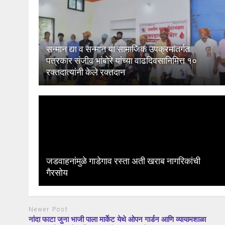
सन्मान द्या व सन्मान या सामाजिक उपक्रमांतर्गत
पत्रकार संजीव भांबोरे यांच्या वाढदिवसानिमित्त १०
रक्तदात्यांनी केले रक्तदान
जडवाहनांमुळे गाडेगाव रस्ता अती खराब नागरिकांची
गैरसोय
Newer Post
नांदा फाटा जुना भाजी पाला मार्केट येथे ओपन गार्डन आणि व्यायामशाळा