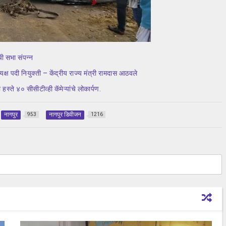
ी सभा संपन्न
्यक्ष पदी नियुक्ती – केंद्रीय राज्य मंत्री रामदास आठवले
स्ते ४० सीसीटीव्ही कॅमेऱ्यांचे लोकार्पण.
नागपुर
नागपुर डिवीजन
953
1216