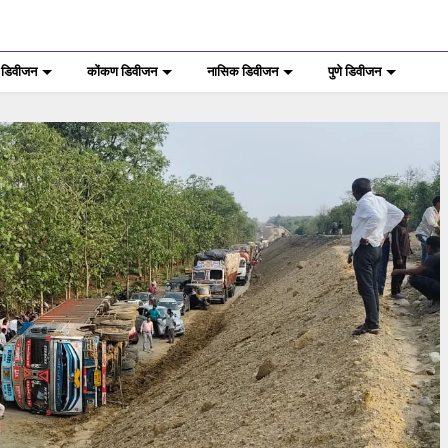
 डिवीजन
कोंकण डिवीजन
नासिक डिवीजन
पुणे डिवीजन