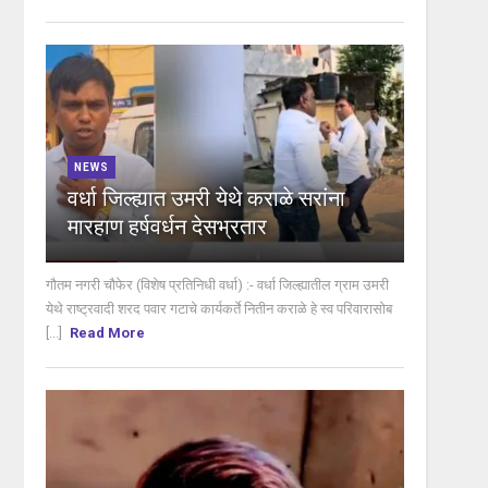
NEWS
वर्धा जिल्ह्यात उमरी येथे कराळे सरांना
मारहाण हर्षवर्धन देसभ्रतार
गौतम नगरी चौफेर (विशेष प्रतिनिधी वर्धा) :- वर्धा जिल्ह्यातील ग्राम उमरी
येथे राष्ट्रवादी शरद पवार गटाचे कार्यकर्ते नितीन कराळे हे स्व परिवारासोब
[...]
Read More