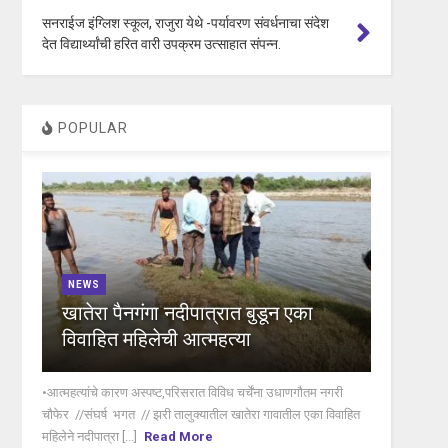
सनराईज इंग्लिश स्कूल, राजुरा येथे -पर्यावरण संवर्धनाचा संदेश
देत विद्यार्थ्यांची हरित वारी उपक्रम उत्साहात संपन्न.
POPULAR
NEWS
खातेरा पैनगंगा नदीपात्रात बुडून एका
विवाहित महिलेची आत्महत्या
•आत्महत्यांचे कारण अस्पष्ट,परिसरात विविध चर्चेंना उधाणगौतम नगरी
चौफेर //संघर्ष भगत // झरी तालुक्यातील खातेरा गावातील एका विवाहित
महिलेने नदीपात्रा [...]
Read More