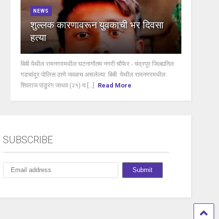
NEWS
शुल्लक कारणावरून युवकाची भर दिवसा
हत्या
बिबी येथील रामनगरमधील घटनागौतम नगरी चौफेर - चंद्रपूर जिल्ह्यतिल
गडचांदूर पोलिस ठाणे जवळच असलेल्या बिबी येथील रामनगरमधील
शिवराज पांडुरंग जाधव (२१) य [...]
Read More
SUBSCRIBE