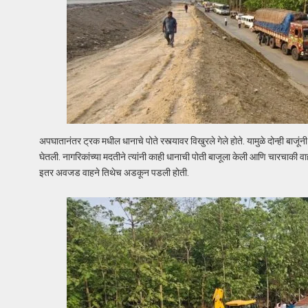
अपघातानंतर ट्रक मधील धानाचे पोते रस्त्यावर विखुरले गेले होते. यामुळे दोन्ही ब
घेतली. नागरिकांच्या मदतीने त्यांनी काही धानाची पोती बाजूला केली आणि चारचाकी व
इतर अवजड वाहने तिथेच अडकून पडली होती.