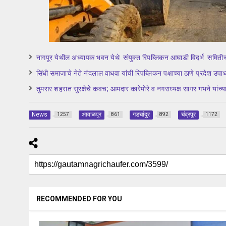
नागपूर येथील अध्यापक भवन येथे संयुक्त रिपब्लिकन आघाडी विदर्भ समितीच
सिंधी समाजाचे नेते नंदलाल वाधवा यांची रिपब्लिकन पक्षाच्या ठाणे प्रदेश उपाध
तुमसर शहरात सुरक्षेचे कवच; आमदार कारेमोरे व नगराध्यक्ष सागर गभने यांच्या ह
News
आवाळपुर
गडचांदुर
चंद्रपूर
1257
861
892
1172
RECOMMENDED FOR YOU