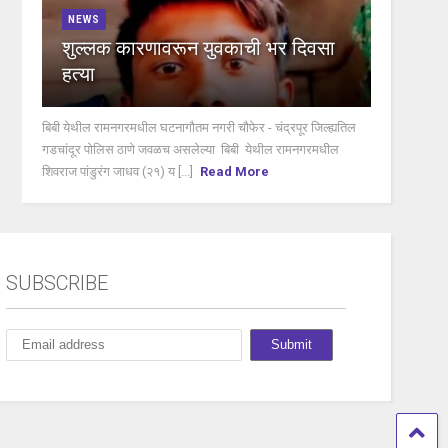
NEWS
शुल्लक कारणावरून युवकाची भर दिवसा
हत्या
बिबी येथील रामनगरमधील घटनागौतम नगरी चौफेर - चंद्रपूर जिल्ह्यतिल
गडचांदूर पोलिस ठाणे जवळच असलेल्या बिबी येथील रामनगरमधील
शिवराज पांडुरंग जाधव (२१) य [...]
Read More
SUBSCRIBE