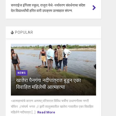
सनराईज इंग्लिश स्कूल, राजुरा येथे -पर्यावरण संवर्धनाचा संदेश
देत विद्यार्थ्यांची हरित वारी उपक्रम उत्साहात संपन्न.
POPULAR
NEWS
खातेरा पैनगंगा नदीपात्रात बुडून एका
विवाहित महिलेची आत्महत्या
•आत्महत्यांचे कारण अस्पष्ट,परिसरात विविध चर्चेंना उधाणगौतम नगरी
चौफेर //संघर्ष भगत // झरी तालुक्यातील खातेरा गावातील एका विवाहित
महिलेने नदीपात्रा [...]
Read More