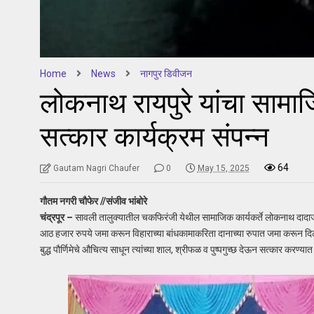
Home
News
नागपुर डिवीजन
लोकनाथ रायपुरे यांचा सामाजिक 
सत्कार कार्यक्रम संपन्न
64
Gautam Nagri Chaufer
0
May 15, 2025
गौतम नगरी चौफेर //संजीव भांबोरे
चंद्रपूर –
सावली तालुक्यातील चकफिरंजी येथील सामाजिक कार्यकर्ते लोकनाथ दादाजी
आठ हजार रुपये जमा करून विहाराच्या बांधकामाकरिता दानाच्या रुपात जमा करून दिले. त्य
बुद्ध पौर्णिमेचे औचित्य साधून त्यांच्या शाल, श्रीफळ व पुष्पगुच्छ देऊन सत्कार करण्या