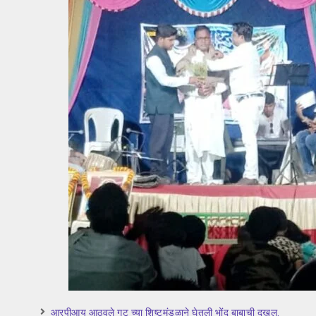
आरपीआय आठवले गट च्या शिष्टमंडळाने घेतली भोंदू बाबाची दखल.