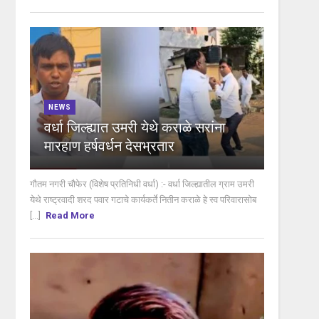
NEWS
वर्धा जिल्ह्यात उमरी येथे कराळे सरांना
मारहाण हर्षवर्धन देसभ्रतार
गौतम नगरी चौफेर (विशेष प्रतिनिधी वर्धा) :- वर्धा जिल्ह्यातील ग्राम उमरी
येथे राष्ट्रवादी शरद पवार गटाचे कार्यकर्ते नितीन कराळे हे स्व परिवारासोब
[...]
Read More