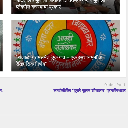
शाळेतीलच मुलीशी जातीयवादी वर्तणूक करून मुलीला
ब्लॅकमेल करण्याचा प्रकार
“रांजाळा ग्रामसभेत ‘एक गाव – एक स्मशानभूमी’चा
ऐतिहासिक निर्णय”
Older Post
म.
साकोलीतील “दूसरे सुलभ शौचालय” प्रगतीपथावर