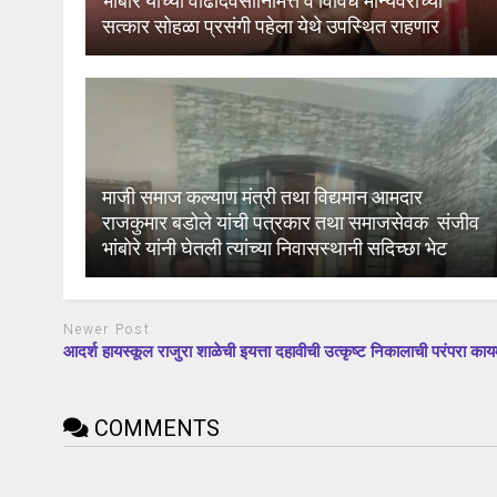
भांबोरे यांच्या वाढदिवसानिमित्त व विविध मान्यवरांच्या
सत्कार सोहळा प्रसंगी पहेला येथे उपस्थित राहणार
माजी समाज कल्याण मंत्री तथा विद्यमान आमदार
राजकुमार बडोले यांची पत्रकार तथा समाजसेवक संजीव
भांबोरे यांनी घेतली त्यांच्या निवासस्थानी सदिच्छा भेट
Newer Post
आदर्श हायस्कूल राजुरा शाळेची इयत्ता दहावीची उत्कृष्ट निकालाची परंपरा काय
COMMENTS