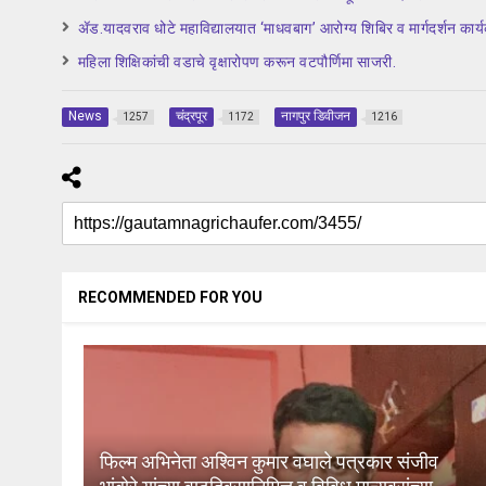
ॲड.यादवराव धोटे महाविद्यालयात ‘माधवबाग’ आरोग्य शिबिर व मार्गदर्शन कार्य
महिला शिक्षिकांची वडाचे वृक्षारोपण करून वटपौर्णिमा साजरी.
News
चंद्रपूर
नागपुर डिवीजन
1257
1172
1216
RECOMMENDED FOR YOU
फिल्म अभिनेता अश्विन कुमार वघाले पत्रकार संजीव