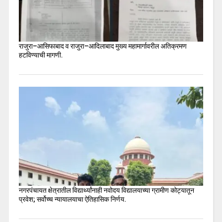
राजुरा–आसिफाबाद व राजुरा–आदिलाबाद मुख्य महामार्गावरील अतिक्रमण
हटविण्याची मागणी.
नगरपंचायत क्षेत्रातील विद्यार्थ्यांनाही नवोदय विद्यालयाच्या ग्रामीण कोट्यातून
प्रवेश; सर्वोच्च न्यायालयाचा ऐतिहासिक निर्णय.