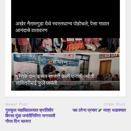
अखेर नैतामगुडा येथे स्वस्तधान्य पोहोचले; पेसा गावात
आनंदाचे वातावरण
पुस्तके दान करून साजरी केली क्रांती ज्योती
सावित्रीबाई फुले जयंती.
Newer Post
Older Post
गुरुकुल महाविद्यालयात क्रांतिवीर
पक्ष ठरेना प्रचार
मात्र धडाक्यात
बिरसा मुंडा जयंतीनिमित्त जनजाती
गौरव दिन साजरा