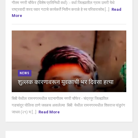
गौतम नगरी चौफेर (विशेष प्रतिनिधी वर्धा) :- वर्धा जिल्ह्यातील ग्राम उमरी येथे
राष्ट्रवादी शरद पवार गटाचे कार्यकर्ते नितीन कराळे हे स्व परिवारासोब [...]
Read
More
NEWS
शुल्लक कारणावरून युवकाची भर दिवसा हत्या
बिबी येथील रामनगरमधील घटनागौतम नगरी चौफेर - चंद्रपूर जिल्ह्यतिल
गडचांदूर पोलिस ठाणे जवळच असलेल्या बिबी येथील रामनगरमधील शिवराज पांडुरंग
जाधव (२१) य [...]
Read More