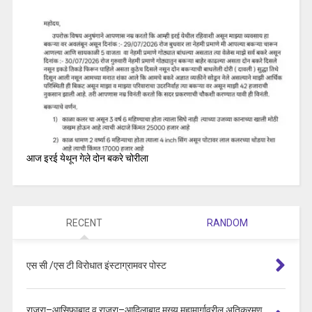
आज इरई येथून गेले दोन बकरे चोरीला
RECENT
RANDOM
एस सी /एस टी विरोधात इंस्टाग्रामवर पोस्ट
राजुरा–आसिफाबाद व राजुरा–आदिलाबाद मुख्य महामार्गावरील अतिक्रमण