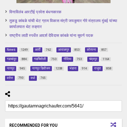
विनाविलंब आरटीई प्रवेश बंधनकारक
तुकडू कांबळे यांची थेट ग्राम विकास मंत्री जयकुमार गोरे मंत्रालय मुंबई यांच्या
कार्यालयात थेट तक्रार
राष्ट्रीय लाठी स्पर्धेत आदर्श देविदास कांबळे यांना सुवर्ण पदक
News
आर्वी
आवाळपुर
कोरपना
1249
762
853
857
गडचांदुर
गडचिरोली
गोंदिया
चंद्रपूर
884
750
753
1164
नागपुर
नागपुर डिवीजन
भंडारा
राजुरा
945
1208
914
858
वरोरा
वर्धा
793
765
RECOMMENDED FOR YOU