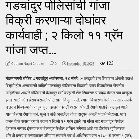
गडचांदुर पोलिसांची गांजा
विक्री करणाऱ्या दोघांवर
कार्यवाही ; २ किलो ११ ग्रॅम
गांजा जप्त…
123
Gautam Nagri Chaufer
0
November 15, 2025
गौतम नगरी चौफेर //गदचांदुर //कोरपना, १४ नोव्हे. :-
वरझडी शेत शिवारात अंमली पदार्थ
विक्री होत असल्याची माहिती गडचांदुर् पोलिसांना मिळाली. सदर मिळालेल्या गोपनीय
माहितीच्या आधारे पोलिसांनी बैलमपुर मार्गे वरझडी शेत शिवारात पायदळ कॅनल च्या बाजूला
झाडाखाली दोन ईसम बसलेले पोलिसांना दिसून आले. त्यांना विचारणा केली असता समपर्क
उत्तर न मिळाल्याने आजूबाजूला झडती घेतली असता पोपटी रंगाचे गाठोडे आढळून आले.
यात हिरव्या रंगाची पाने, फुले व बोंडे असलेला गांजा सदृश्य अंमली पदार्थ मिळाला. याचे
वजन केले असता त्याचे वजन २ किलो ११ ग्रॅम झाले. या गांजा सह गडचांदुर येथील
ईरफान सय्यद ईस्माइल व बैलमपुर येथील अनिल जगेराव आडे या दोघांवर गुंगीकारक
औषधी द्रव्य व मनोव्यापार परिणाम करणारे पदार्थ अधिनियम सन १९८५ चे कलम ८ (क),