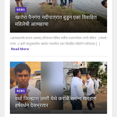
NEWS
खातेरा पैनगंगा नदीपात्रात बुडून एका विवाहित
महिलेची आत्महत्या
•आत्महत्यांचे कारण अस्पष्ट,परिसरात विविध चर्चेंना उधाणगौतम नगरी चौफेर //संघर्ष
भगत // झरी तालुक्यातील खातेरा गावातील एका विवाहित महिलेने नदीपात्रा [...]
Read More
NEWS
वर्धा जिल्ह्यात उमरी येथे कराळे सरांना मारहाण
हर्षवर्धन देसभ्रतार