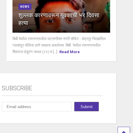
NEWS
शुल्लक कारणावरून युवकाची भर दिवसा
हत्या
बिबी येथील रामनगरमधील घटनागौतम नगरी चौफेर - चंद्रपूर जिल्ह्यतिल
गडचांदूर पोलिस ठाणे जवळच असलेल्या बिबी येथील रामनगरमधील
शिवराज पांडुरंग जाधव (२१) य [...]
Read More
SUBSCRIBE