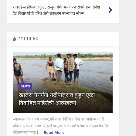
सनराईज इंग्लिश स्कूल, राजुरा येथे -पर्यावरण संवर्धनाचा संदेश
देत विद्यार्थ्यांची हरित वारी उपक्रम उत्साहात संपन्न.
POPULAR
NEWS
खातेरा पैनगंगा नदीपात्रात बुडून एका
विवाहित महिलेची आत्महत्या
•आत्महत्यांचे कारण अस्पष्ट,परिसरात विविध चर्चेंना उधाणगौतम नगरी
चौफेर //संघर्ष भगत // झरी तालुक्यातील खातेरा गावातील एका विवाहित
महिलेने नदीपात्रा [...]
Read More