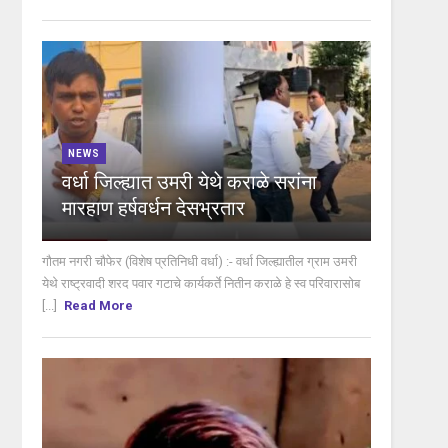
NEWS
वर्धा जिल्ह्यात उमरी येथे कराळे सरांना
मारहाण हर्षवर्धन देसभ्रतार
गौतम नगरी चौफेर (विशेष प्रतिनिधी वर्धा) :- वर्धा जिल्ह्यातील ग्राम उमरी
येथे राष्ट्रवादी शरद पवार गटाचे कार्यकर्ते नितीन कराळे हे स्व परिवारासोब
[...]
Read More