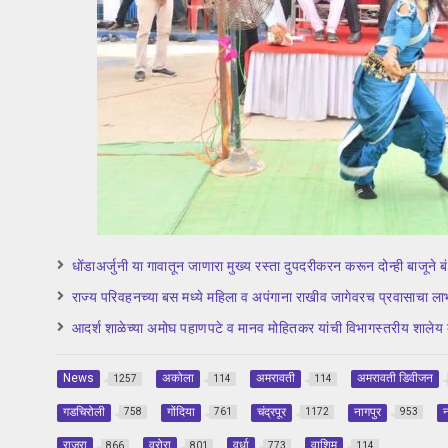
धोंडाअर्जुनी या गावातून जाणारा मुख्य रस्ता दुपदरीकरन करून दोन्ही बाजूने 
राज्य परिवहनच्या बस मध्ये महिला व अपंगाना राखीव जागेवरच प्रवासाचा ला
आदर्श शाळेच्या अमोघ पहाणपटे व मानव मोहितकर यांची विभागस्तरीय शालेय कु
News
अकोला
अमरावती
अमरावती डिवीजन
1257
114
114
गडचिरोली
गोंदिया
चंद्रपूर
नागपुर
न
758
761
1172
953
राजुरा
वरोरा
वर्धा
वाशिम
866
801
773
114