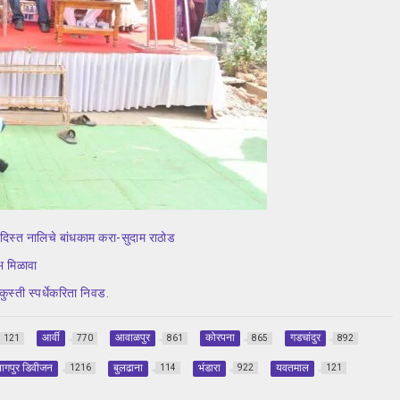
बंदिस्त नालिचे बांधकाम करा-सुदाम राठोड
भ मिळावा
स्ती स्पर्धेकरिता निवड.
आर्वी
आवाळपुर
कोरपना
गडचांदुर
121
770
861
865
892
ागपुर डिवीजन
बुलढाना
भंडारा
यवतमाल
1216
114
922
121