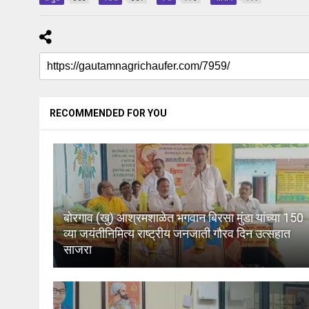
RECOMMENDED FOR YOU
बोरगाव (खु) आश्रमशाळेत भगवान बिरसा मुंडा यांच्या 150
व्या जयंतीनिमित्य राष्ट्रीय जनजाती गौरव दिन उत्सहात
साजरा