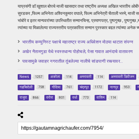
याप्रसंगी डॉ.खुशाल बोपचे माजी खासदार तथा राष्ट्रीय अध्यक्ष अखिल भारतीय ओबीस
सुरडकर ,फिल्म अभिनेता अश्विनकुमार वघाले, फिल्म अभिनेत्री चैताली भस्मे, माजी समाज
भांबोरे व इतर मान्यवरांच्या उपस्थितीत सन्मानचिन्ह, प्रमाणपत्र, पुष्पगुच्छ , पुष्पगुच
त्यांच्या या मिळालेल्या राज्यस्तरीय पत्रकारिता सन्मान पुरस्कार बद्दल त्यांच्या अनेक च्
भारतीय कम्युनिस्ट पक्षाचे महाराष्ट्र राज्य अधिवेशन मोठया थाटात संपन्न
अखेर नैतामगुडा येथे स्वस्तधान्य पोहोचले; पेसा गावात आनंदाचे वातावरण
पावसामुळे जवाहर नगरातील तुंबलेल्या नालीचे सांडपाणी रस्त्यावर…
News
अकोला
अमरावती
अमरावती डिवीजन
1257
114
114
गडचिरोली
गोंदिया
चंद्रपूर
नागपुर
न
758
761
1172
953
राजुरा
वरोरा
वर्धा
वाशिम
866
801
773
114