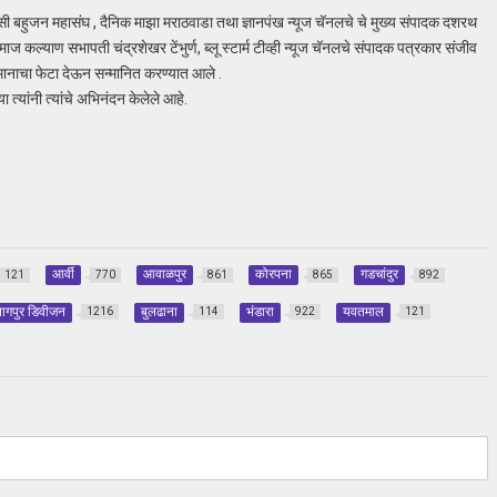
ी बहुजन महासंघ , दैनिक माझा मराठवाडा तथा ज्ञानपंख न्यूज चॅनलचे चे मुख्य संपादक दशरथ
 कल्याण सभापती चंद्रशेखर टेंभुर्ण, ब्लू स्टार्म टीव्ही न्यूज चॅनलचे संपादक पत्रकार संजीव
्छ ,मानाचा फेटा देऊन सन्मानित करण्यात आले .
या त्यांनी त्यांचे अभिनंदन केलेले आहे.
आर्वी
आवाळपुर
कोरपना
गडचांदुर
121
770
861
865
892
ागपुर डिवीजन
बुलढाना
भंडारा
यवतमाल
1216
114
922
121