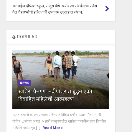
सनराईज इंग्लिश स्कूल, राजुरा येथे -पर्यावरण संवर्धनाचा संदेश
देत विद्यार्थ्यांची हरित वारी उपक्रम उत्साहात संपन्न.
POPULAR
NEWS
खातेरा पैनगंगा नदीपात्रात बुडून एका
विवाहित महिलेची आत्महत्या
•आत्महत्यांचे कारण अस्पष्ट,परिसरात विविध चर्चेंना उधाणगौतम नगरी
चौफेर //संघर्ष भगत // झरी तालुक्यातील खातेरा गावातील एका विवाहित
महिलेने नदीपात्रा [...]
Read More