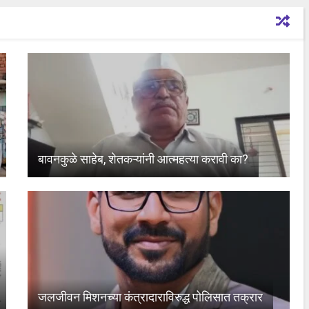
बावनकुळे साहेब, शेतकऱ्यांनी आत्महत्या करावी का?
जलजीवन मिशनच्या कंत्रादाराविरुद्ध पोलिसात तक्रार