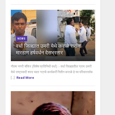
NEWS
वर्धा जिल्ह्यात उमरी येथे कराळे सरांना
मारहाण हर्षवर्धन देसभ्रतार
गौतम नगरी चौफेर (विशेष प्रतिनिधी वर्धा) :- वर्धा जिल्ह्यातील ग्राम उमरी
येथे राष्ट्रवादी शरद पवार गटाचे कार्यकर्ते नितीन कराळे हे स्व परिवारासोब
[...]
Read More