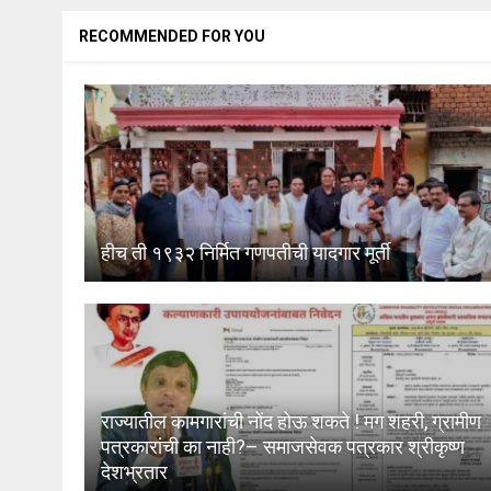
RECOMMENDED FOR YOU
हीच ती १९३२ निर्मित गणपतीची यादगार मूर्ती
राज्यातील कामगारांची नोंद होऊ शकते ! मग शहरी, ग्रामीण
पत्रकारांची का नाही?– समाजसेवक पत्रकार श्रीकृष्ण
देशभ्रतार