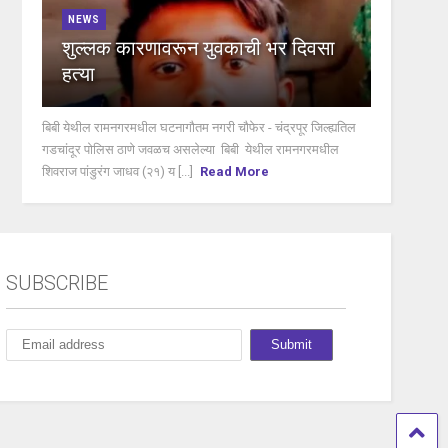
NEWS
शुल्लक कारणावरून युवकाची भर दिवसा
हत्या
बिबी येथील रामनगरमधील घटनागौतम नगरी चौफेर - चंद्रपूर जिल्ह्यतिल
गडचांदूर पोलिस ठाणे जवळच असलेल्या बिबी येथील रामनगरमधील
शिवराज पांडुरंग जाधव (२१) य [...]
Read More
SUBSCRIBE