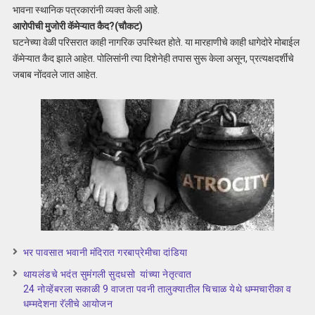
भावना स्थानिक पत्रकारांनी व्यक्त केली आहे.
आरोपीची मुजोरी कॅमेऱ्यात कैद?(चौकट)
घटनेच्या वेळी परिसरात काही नागरिक उपस्थित होते. या मारहाणीचे काही धागेदोरे मोबाईल
कॅमेऱ्यात कैद झाले आहेत. पोलिसांनी त्या दिशेनेही तपास सुरू केला असून, प्रत्यक्षदर्शींचे
जबाब नोंदवले जात आहेत.
भर पावसात भवानी मंदिरात गरबाप्रेमीचा दांडिया
थायलंडचे भदंत सुमंगली सुदधसो यांच्या नेतृत्वात
24 नोव्हेंबरला सकाळी 9 वाजता पवनी तालुक्यातील चिचाळ येथे धम्मचारीका व
धम्मदेशना रॅलीचे आयोजन