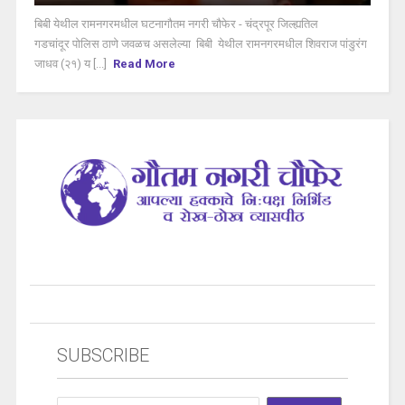
बिबी येथील रामनगरमधील घटनागौतम नगरी चौफेर - चंद्रपूर जिल्ह्यतिल
गडचांदूर पोलिस ठाणे जवळच असलेल्या बिबी येथील रामनगरमधील शिवराज पांडुरंग
जाधव (२१) य [...]
Read More
SUBSCRIBE