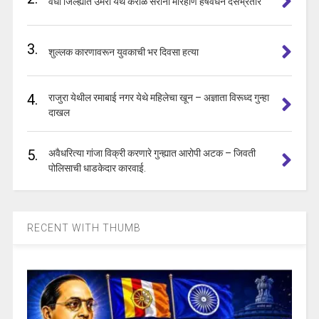
वर्धा जिल्ह्यात उमरी येथे कराळे सरांना मारहाण हर्षवर्धन देसभ्रतार
3.
शुल्लक कारणावरून युवकाची भर दिवसा हत्या
4.
राजुरा येथील रमाबाई नगर येथे महिलेचा खून – अज्ञाता विरूध्द गुन्हा
दाखल
5.
अवैधरित्या गांजा विक्री करणारे गुन्ह्यात आरोपी अटक – जिवती
पोलिसाची धाडकेदार कारवाई.
RECENT WITH THUMB