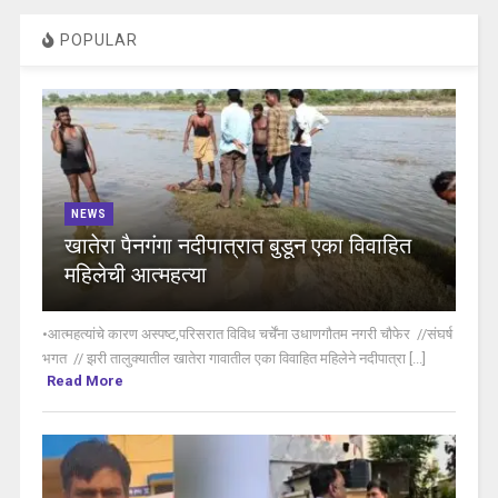
POPULAR
NEWS
खातेरा पैनगंगा नदीपात्रात बुडून एका विवाहित
महिलेची आत्महत्या
•आत्महत्यांचे कारण अस्पष्ट,परिसरात विविध चर्चेंना उधाणगौतम नगरी चौफेर //संघर्ष
भगत // झरी तालुक्यातील खातेरा गावातील एका विवाहित महिलेने नदीपात्रा [...]
Read More