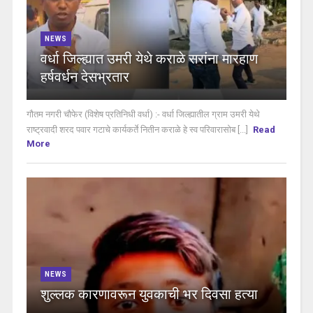
NEWS
वर्धा जिल्ह्यात उमरी येथे कराळे सरांना मारहाण
हर्षवर्धन देसभ्रतार
गौतम नगरी चौफेर (विशेष प्रतिनिधी वर्धा) :- वर्धा जिल्ह्यातील ग्राम उमरी येथे
राष्ट्रवादी शरद पवार गटाचे कार्यकर्ते नितीन कराळे हे स्व परिवारासोब [...]
Read
More
NEWS
शुल्लक कारणावरून युवकाची भर दिवसा हत्या