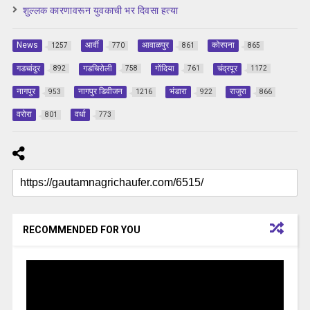
शुल्लक कारणावरून युवकाची भर दिवसा हत्या
News
आर्वी
आवाळपुर
कोरपना
1257
770
861
865
गडचांदुर
गडचिरोली
गोंदिया
चंद्रपूर
892
758
761
1172
नागपुर
नागपुर डिवीजन
भंडारा
राजुरा
953
1216
922
866
वरोरा
वर्धा
801
773
RECOMMENDED FOR YOU