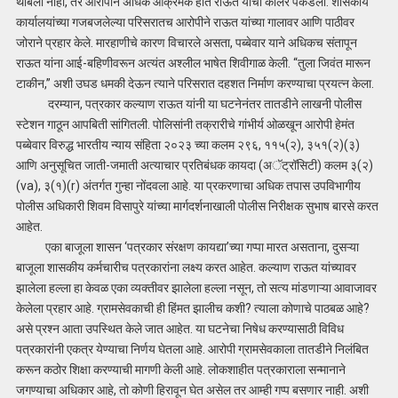
थांबला नाही, तर आरोपीने अधिक आक्रमक होत राऊत यांची कॉलर पकडली. शासकीय
कार्यालयांच्या गजबजलेल्या परिसरातच आरोपीने राऊत यांच्या गालावर आणि पाठीवर
जोराने प्रहार केले. मारहाणीचे कारण विचारले असता, पब्बेवार याने अधिकच संतापून
राऊत यांना आई-बहिणीवरून अत्यंत अश्लील भाषेत शिवीगाळ केली. “तुला जिवंत मारून
टाकीन,” अशी उघड धमकी देऊन त्याने परिसरात दहशत निर्माण करण्याचा प्रयत्न केला.
दरम्यान, पत्रकार कल्याण राऊत यांनी या घटनेनंतर तातडीने लाखनी पोलीस
स्टेशन गाठून आपबिती सांगितली. पोलिसांनी तक्रारीचे गांभीर्य ओळखून आरोपी हेमंत
पब्बेवार विरुद्ध भारतीय न्याय संहिता २०२३ च्या कलम २९६, ११५(२), ३५१(२)(३)
आणि अनुसूचित जाती-जमाती अत्याचार प्रतिबंधक कायदा (अॅट्रॉसिटी) कलम ३(२)
(va), ३(१)(r) अंतर्गत गुन्हा नोंदवला आहे. या प्रकरणाचा अधिक तपास उपविभागीय
पोलीस अधिकारी शिवम विसापुरे यांच्या मार्गदर्शनाखाली पोलीस निरीक्षक सुभाष बारसे करत
आहेत.
एका बाजूला शासन ‘पत्रकार संरक्षण कायद्या’च्या गप्पा मारत असताना, दुसऱ्या
बाजूला शासकीय कर्मचारीच पत्रकारांना लक्ष्य करत आहेत. कल्याण राऊत यांच्यावर
झालेला हल्ला हा केवळ एका व्यक्तीवर झालेला हल्ला नसून, तो सत्य मांडणाऱ्या आवाजावर
केलेला प्रहार आहे. ग्रामसेवकाची ही हिंमत झालीच कशी? त्याला कोणाचे पाठबळ आहे?
असे प्रश्न आता उपस्थित केले जात आहेत. या घटनेचा निषेध करण्यासाठी विविध
पत्रकारांनी एकत्र येण्याचा निर्णय घेतला आहे. आरोपी ग्रामसेवकाला तातडीने निलंबित
करून कठोर शिक्षा करण्याची मागणी केली आहे. लोकशाहीत पत्रकाराला सन्मानाने
जगण्याचा अधिकार आहे, तो कोणी हिरावून घेत असेल तर आम्ही गप्प बसणार नाही. अशी