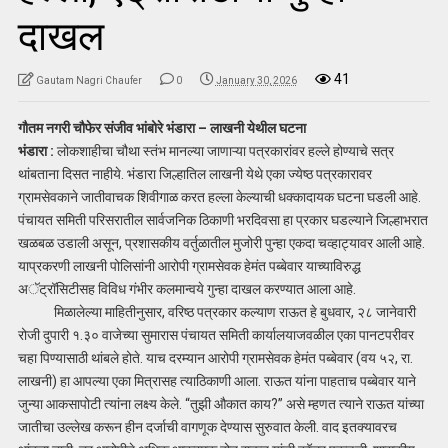
दाखल
41
Gautam Nagri Chaufer
0
January 30, 2026
गौतम नगरी चौफेर संजीव भांबोरे भंडारा – लाखनी येथील घटना
भंडारा :
लोकशाहीचा चौथा स्तंभ मानल्या जाणाऱ्या पत्रकारांवर हल्ले होण्याचे सत्र
थांबताना दिसत नाहीये. भंडारा जिल्हातिल लाखनी येथे एका ज्येष्ठ पत्रकारावर
ग्रामसेवकाने जातीवाचक शिवीगाळ करत हल्ला केल्याची धक्कादायक घटना घडली आहे.
पंचायत समिती परिसरातील सार्वजनिक ठिकाणी भरदिवसा हा प्रकार घडल्याने जिल्हाभरात
खळबळ उडाली असून, प्रशासकीय वर्तुळातील मुजोरी पुन्हा एकदा चव्हाट्यावर आली आहे.
याप्रकरणी लाखनी पोलिसांनी आरोपी ग्रामसेवक हेमंत पब्बेवार याच्याविरुद्ध
अॅट्रॉसिटीसह विविध गंभीर कलमान्वये गुन्हा दाखल करण्यात आला आहे.
मिळालेल्या माहितीनुसार, वरिष्ठ पत्रकार कल्याण राऊत हे बुधवार, २८ जानेवारी
रोजी दुपारी १.३० वाजेच्या सुमारास पंचायत समिती कार्यालयाजवळील एका पानटपरीवर
चहा पिण्यासाठी थांबले होते. याच दरम्यान आरोपी ग्रामसेवक हेमंत पब्बेवार (वय ५२, रा.
लाखनी) हा आपल्या एका मित्रासह त्याठिकाणी आला. राऊत यांना पाहताच पब्बेवार याने
जुन्या आकसापोटी त्यांना लक्ष्य केले. “तुझी औकात काय?” असे म्हणत त्याने राऊत यांच्या
जातीचा उल्लेख करून हीन दर्जाची वागणूक देण्यास सुरुवात केली. वाद इतक्यावरच