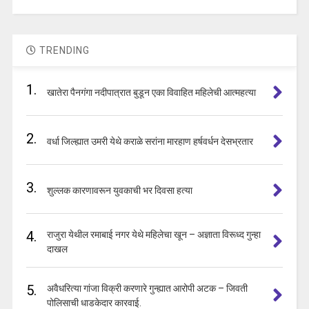
TRENDING
1.
खातेरा पैनगंगा नदीपात्रात बुडून एका विवाहित महिलेची आत्महत्या
2.
वर्धा जिल्ह्यात उमरी येथे कराळे सरांना मारहाण हर्षवर्धन देसभ्रतार
3.
शुल्लक कारणावरून युवकाची भर दिवसा हत्या
4.
राजुरा येथील रमाबाई नगर येथे महिलेचा खून – अज्ञाता विरूध्द गुन्हा
दाखल
5.
अवैधरित्या गांजा विक्री करणारे गुन्ह्यात आरोपी अटक – जिवती
पोलिसाची धाडकेदार कारवाई.