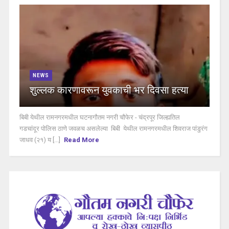
NEWS
शुल्लक कारणावरून युवकाची भर दिवसा हत्या
बिबी येथील रामनगरमधील घटनागौतम नगरी चौफेर - चंद्रपूर जिल्ह्यतिल
गडचांदूर पोलिस ठाणे जवळच असलेल्या बिबी येथील रामनगरमधील शिवराज पांडुरंग
जाधव (२१) य [...]
Read More