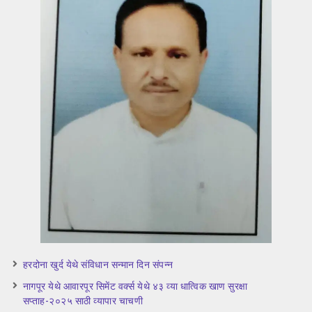
हरदोना खुर्द येथे संविधान सन्मान दिन संपन्न
नागपूर येथे आवारपूर सिमेंट वर्क्स येथे ४३ व्या धात्विक खाण सुरक्षा
सप्ताह-२०२५ साठी व्यापार चाचणी