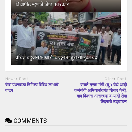
विद्यापीठ म्हणजे जेष्ठ पत्रकार
वंचित बहुजन आघाडी कडून राजुरा तालुका बंद
Newer Post
Older Post
सेवा पंधरवाडा निमित्य विविध लाभाचे
स्मार्ट ग्राम मंगी (बु.) येथे आदी
वाटप
कर्मयोगी अभियानांतर्गत शिवार फेरी,
गाव विकास आराखडा व आदी सेवा
केंद्राचे उद्घाटन
COMMENTS