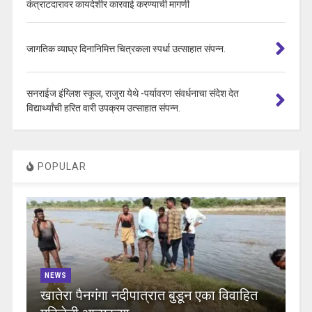
कंत्राटदारावर कायदेशीर कारवाई करण्याची मागणी
जागतिक व्याघ्र दिनानिमित्त चित्रकला स्पर्धा उत्साहात संपन्न.
सनराईज इंग्लिश स्कूल, राजुरा येथे -पर्यावरण संवर्धनाचा संदेश देत
विद्यार्थ्यांची हरित वारी उपक्रम उत्साहात संपन्न.
POPULAR
NEWS
खातेरा पैनगंगा नदीपात्रात बुडून एका विवाहित