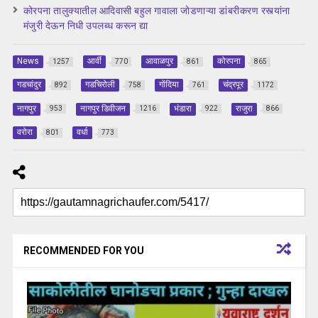
कोरपना तालुक्यातील आदिवासी बहुल गावाला जोडणाऱ्या डांबरीकरण रस्त्यांना
मंजुरी देऊन निधी उपलब्ध करून द्या
News
आर्वी
आवाळपुर
कोरपना
1257
770
861
865
गडचांदुर
गडचिरोली
गोंदिया
चंद्रपूर
892
758
761
1172
नागपुर
नागपुर डिवीजन
भंडारा
राजुरा
953
1216
922
866
वरोरा
वर्धा
801
773
RECOMMENDED FOR YOU