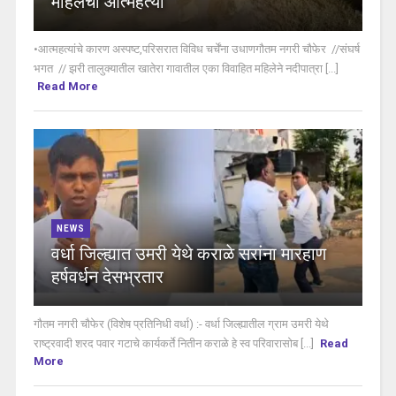
महिलेची आत्महत्या
•आत्महत्यांचे कारण अस्पष्ट,परिसरात विविध चर्चेंना उधाणगौतम नगरी चौफेर //संघर्ष
भगत // झरी तालुक्यातील खातेरा गावातील एका विवाहित महिलेने नदीपात्रा [...]
Read More
NEWS
वर्धा जिल्ह्यात उमरी येथे कराळे सरांना मारहाण
हर्षवर्धन देसभ्रतार
गौतम नगरी चौफेर (विशेष प्रतिनिधी वर्धा) :- वर्धा जिल्ह्यातील ग्राम उमरी येथे
राष्ट्रवादी शरद पवार गटाचे कार्यकर्ते नितीन कराळे हे स्व परिवारासोब [...]
Read
More