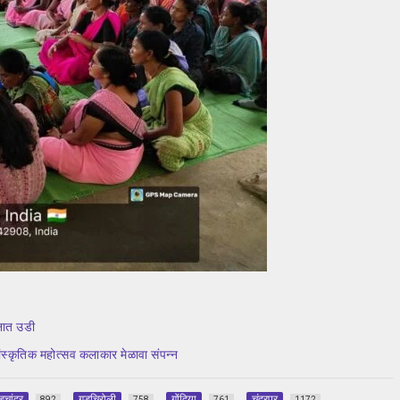
लनात उडी
ांस्कृतिक महोत्सव कलाकार मेळावा संपन्न
डचांदुर
गडचिरोली
गोंदिया
चंद्रपूर
892
758
761
1172