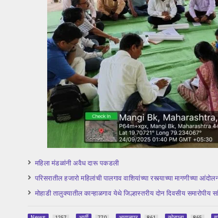
महिला मंडळांनी अवैध दारू पकडली
परिसरातील हजारो महिलांची पालगाव वाशियांच्या रस्त्याच्या मागणीच्या आंदो
मोहाडी तालुक्यातील कान्हाळगाव येथे जिल्हास्तरीय दोन दिवसीय समारोपीय स
News
आर्वी
आवाळपुर
कोरपना
ग
1257
770
861
865