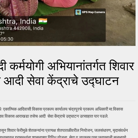
 आदी कर्मयोगी अभियानांतर्गत शिवार
आदी सेवा केंद्राचे उद्घाटन
) येथे एकात्मिक आदिवासी विकास प्रकल्प कार्यालय चंद्रपूरचे प्रकल्प अधिकारी मा.विकास
ी, गाव विकास आराखडा तसेच आदी सेवा केंद्राचे उद्घाटन उत्साहात पार पडले.
सून शिवार फेरीमुळे शेतकऱ्यांना प्रत्यक्ष शेतपातळीवरील नियोजन, जलसंधारण, मृदासंवर्धन
या माध्यमातून ग्रामस्थांना शासनाच्या विविध योजना, सेवा व उपक्रम एका छताखाली सुलभपणे