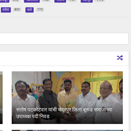
वरोरा
वर्धा
801
773
संतोष पटकोटवार यांची चंद्रपुर जिला बूरूड समाजाच्या
उपाध्यक्ष पदी निवड