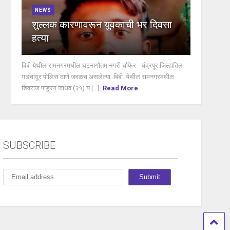
NEWS
शुल्लक कारणावरून युवकाची भर दिवसा
हत्या
बिबी येथील रामनगरमधील घटनागौतम नगरी चौफेर - चंद्रपूर जिल्ह्यतिल
गडचांदूर पोलिस ठाणे जवळच असलेल्या बिबी येथील रामनगरमधील
शिवराज पांडुरंग जाधव (२१) य [...]
Read More
SUBSCRIBE