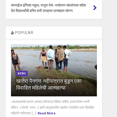
सनराईज इंग्लिश स्कूल, राजुरा येथे -पर्यावरण संवर्धनाचा संदेश
देत विद्यार्थ्यांची हरित वारी उपक्रम उत्साहात संपन्न.
POPULAR
NEWS
खातेरा पैनगंगा नदीपात्रात बुडून एका
विवाहित महिलेची आत्महत्या
•आत्महत्यांचे कारण अस्पष्ट,परिसरात विविध चर्चेंना उधाणगौतम नगरी
चौफेर //संघर्ष भगत // झरी तालुक्यातील खातेरा गावातील एका विवाहित
महिलेने नदीपात्रा [...]
Read More