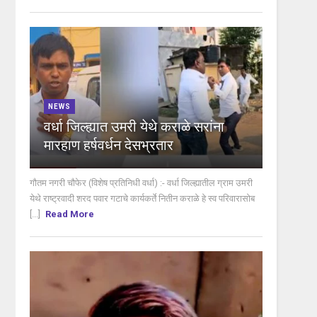
NEWS
वर्धा जिल्ह्यात उमरी येथे कराळे सरांना
मारहाण हर्षवर्धन देसभ्रतार
गौतम नगरी चौफेर (विशेष प्रतिनिधी वर्धा) :- वर्धा जिल्ह्यातील ग्राम उमरी
येथे राष्ट्रवादी शरद पवार गटाचे कार्यकर्ते नितीन कराळे हे स्व परिवारासोब
[...]
Read More