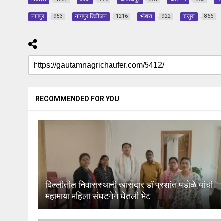
नागपुर
नागपुर डिवीजन
भंडारा
राजुरा
953
1216
922
866
RECOMMENDED FOR YOU
दिल्लीतील निवासस्थानी खासदार डॉ प्रशांत पडोळे यांची
महामाया महिला संघटनेने घेतली भेट